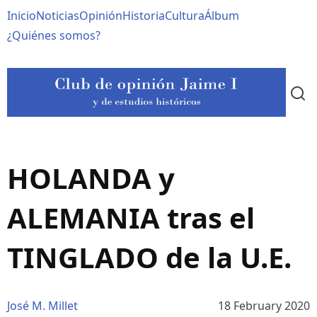
Pasar
Navegación
Inicio
Noticias
Opinión
Historia
Cultura
Álbum
al
contenido
principal
¿Quiénes somos?
principal
HOLANDA y
ALEMANIA tras el
TINGLADO de la U.E.
José M. Millet
18 February 2020