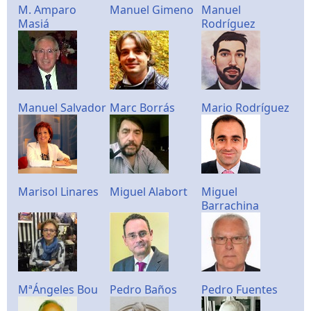
M. Amparo
Manuel Gimeno
Manuel
Masiá
Rodríguez
Manuel Salvador
Marc Borrás
Mario Rodríguez
Marisol Linares
Miguel Alabort
Miguel
Barrachina
MªÁngeles Bou
Pedro Baños
Pedro Fuentes