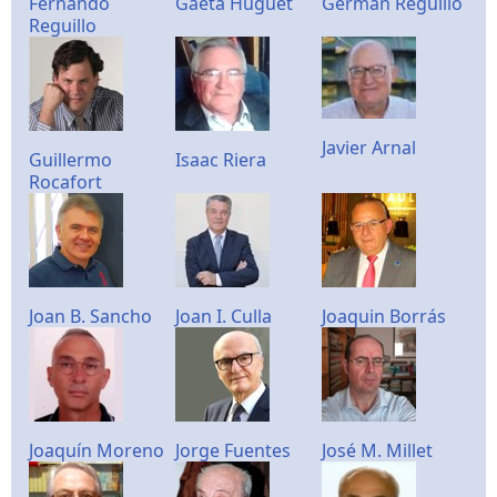
Fernando
Gaetà Huguet
Germán Reguillo
Reguillo
Javier Arnal
Guillermo
Isaac Riera
Rocafort
Joan B. Sancho
Joan I. Culla
Joaquin Borrás
Joaquín Moreno
Jorge Fuentes
José M. Millet