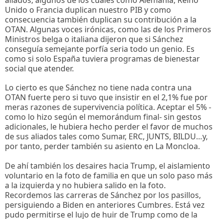
aliados, algunos de los cuales como Alemania, Reino
Unido o Francia duplican nuestro PIB y como
consecuencia también duplican su contribución a la
OTAN. Algunas voces irónicas, como las de los Primeros
Ministros belga o italiana dijeron que si Sánchez
conseguía semejante porfía seria todo un genio. Es
como si solo España tuviera programas de bienestar
social que atender.
Lo cierto es que Sánchez no tiene nada contra una
OTAN fuerte pero si tuvo que insistir en el 2,1% fue por
meras razones de supervivencia política. Aceptar el 5% -
como lo hizo según el memorándum final- sin gestos
adicionales, le hubiera hecho perder el favor de muchos
de sus aliados tales como Sumar, ERC, JUNTS, BILDU…y,
por tanto, perder también su asiento en La Moncloa.
De ahí también los desaires hacia Trump, el aislamiento
voluntario en la foto de familia en que un solo paso más
a la izquierda y no hubiera salido en la foto.
Recordemos las carreras de Sánchez por los pasillos,
persiguiendo a Biden en anteriores Cumbres. Está vez
pudo permitirse el lujo de huir de Trump como de la