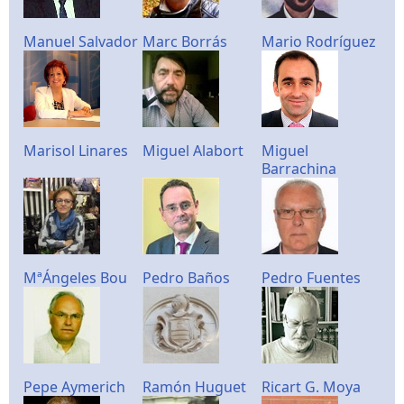
Manuel Salvador
Marc Borrás
Mario Rodríguez
Marisol Linares
Miguel Alabort
Miguel
Barrachina
MªÁngeles Bou
Pedro Baños
Pedro Fuentes
Pepe Aymerich
Ramón Huguet
Ricart G. Moya