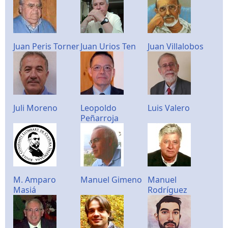
Juan Peris Torner
Juan Urios Ten
Juan Villalobos
Juli Moreno
Leopoldo
Luis Valero
Peñarroja
M. Amparo
Manuel Gimeno
Manuel
Masiá
Rodríguez