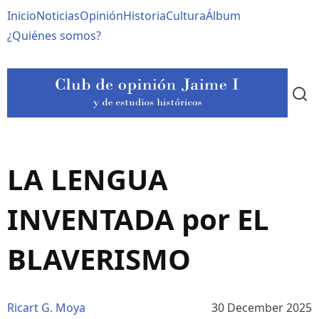
Pasar
Navegación
Inicio
Noticias
Opinión
Historia
Cultura
Álbum
al
contenido
principal
¿Quiénes somos?
principal
LA LENGUA
INVENTADA por EL
BLAVERISMO
Ricart G. Moya
30 December 2025