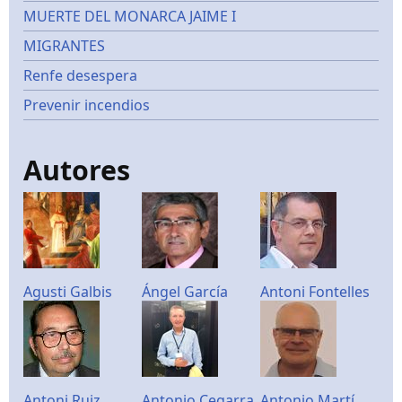
MUERTE DEL MONARCA JAIME I
MIGRANTES
Renfe desespera
Prevenir incendios
Autores
Agusti Galbis
Ángel García
Antoni Fontelles
Antoni Ruiz
Antonio Cegarra
Antonio Martí