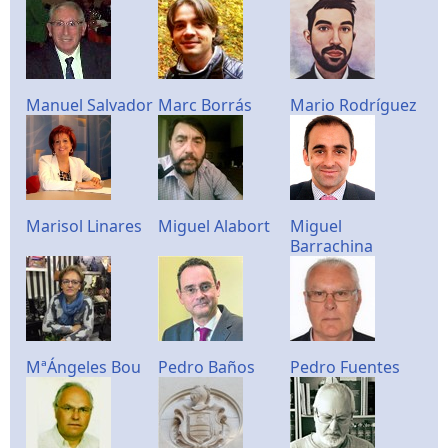
Manuel Salvador
Marc Borrás
Mario Rodríguez
Marisol Linares
Miguel Alabort
Miguel
Barrachina
MªÁngeles Bou
Pedro Baños
Pedro Fuentes