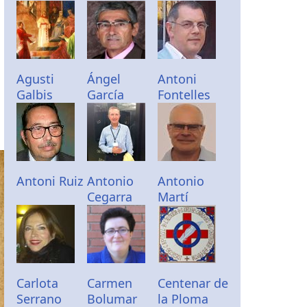
Agusti
Ángel
Antoni
Galbis
García
Fontelles
Antoni Ruiz
Antonio
Antonio
Cegarra
Martí
Carlota
Carmen
Centenar de
Serrano
Bolumar
la Ploma