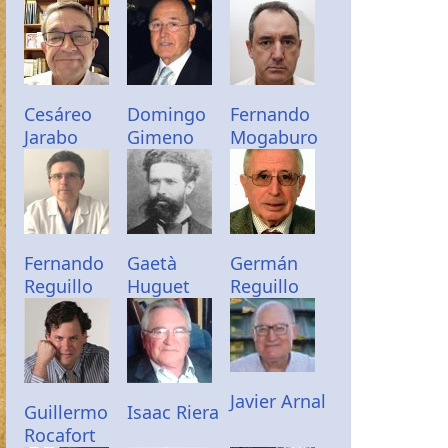
Cesáreo
Domingo
Fernando
Jarabo
Gimeno
Mogaburo
Fernando
Gaetà
Germán
Reguillo
Huguet
Reguillo
Javier Arnal
Guillermo
Isaac Riera
Rocafort