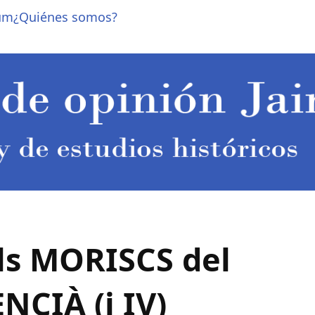
um
¿Quiénes somos?
ls MORISCS del
NCIÀ (i IV)