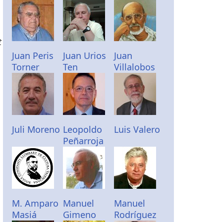
t
Juan Peris
Juan Urios
Juan
Torner
Ten
Villalobos
Juli Moreno
Leopoldo
Luis Valero
Peñarroja
M. Amparo
Manuel
Manuel
Masiá
Gimeno
Rodríguez