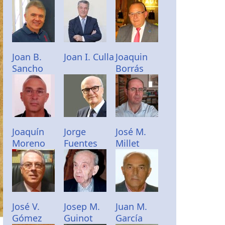
Joan B.
Joan I. Culla
Joaquin
Sancho
Borrás
Joaquín
Jorge
José M.
Moreno
Fuentes
Millet
José V.
Josep M.
Juan M.
Gómez
Guinot
García