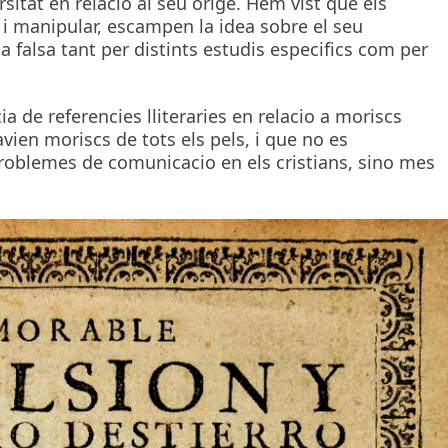
sitat en relacio al seu orige. Hem vist que els
ar i manipular, escampen la idea sobre el seu
a falsa tant per distints estudis especifics com per
a de referencies lliteraries en relacio a moriscs
avien moriscs de tots els pels, i que no es
roblemes de comunicacio en els cristians, sino mes