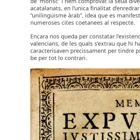
de “morisc” i hem comprovat la seua diver
acatalanats, en l’unica finalitat d’enredr
“unilingüisme àrab”, idea que es manifest
numeroses cites coetanees al respecte.
Encara nos queda per constatar l’existenci
valencians, de les quals s’extrau que hi h
caracterisaven precissament per tindre p
be per tot lo contrari.