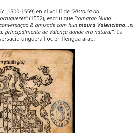
c. 1500-1559) en el vol II de
“Historia da
Portuguezes”
(1552), escriu que
“tomarao Nuno
e conversaçao & amizade com hun
mouro Valenciano
…e
a, principalmente de Valença donde era natural”
. Es
versacio tinguera lloc en llengua arap.