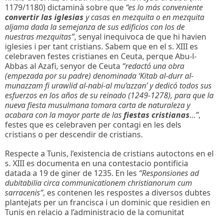
1179/1180) dictaminà sobre que
“es lo más conveniente
convertir las iglesias
y casas en mezquita o en mezquita
aljama dada la semejanza de sus edificios con los de
nuestras mezquitas”
, senyal inequivoca de que hi havien
iglesies i per tant cristians. Sabem que en el s. XIII es
celebraven festes cristianes en Ceuta, perque Abu-l-
Abbas al Azafi, senyor de Ceuta
“redactó una obra
(empezada por su padre) denominada ‘Kitab al-durr al-
munazzam fi urawlid al-nabi-al mu’azzan’ y dedicó todos sus
esfuerzos en los años de su reinado (1249-1278), para que la
nueva fiesta musulmana tomara carta de naturaleza y
acabara con la mayor parte de las
fiestas cristianas
…”
,
festes que es celebraven per contagi en les dels
cristians o per descendir de cristians.
Respecte a Tunis, l’existencia de cristians autoctons en el
s. XIII es documenta en una contestacio pontificia
datada a 19 de giner de 1235. En les
“Responsiones ad
dubitabilia circa communicationem christianorum cum
sarracenis”
, es contenen les respostes a diversos dubtes
plantejats per un francisca i un dominic que residien en
Tunis en relacio a l’administracio de la comunitat