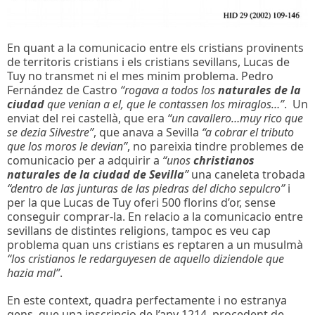
En quant a la comunicacio entre els cristians provinents
de territoris cristians i els cristians sevillans, Lucas de
Tuy no transmet ni el mes minim problema. Pedro
Fernández de Castro
“rogava a todos los
naturales de la
ciudad
que venian a el, que le contassen los miraglos…”
. Un
enviat del rei castellà, que era
“un cavallero…muy rico que
se dezia Silvestre”
,
que anava a Sevilla
“a cobrar el tributo
que los moros le devian”
, no pareixia tindre problemes de
comunicacio per a adquirir a
“unos
christianos
naturales de la ciudad de Sevilla
”
una caneleta trobada
“dentro de las junturas de las piedras del dicho sepulcro”
i
per la que Lucas de Tuy oferi 500 florins d’or, sense
conseguir comprar-la. En relacio a la comunicacio entre
sevillans de distintes religions, tampoc es veu cap
problema quan uns cristians es reptaren a un musulmà
“los cristianos le redarguyesen de aquello diziendole que
hazia mal”
.
En este context, quadra perfectamente i no estranya
gens, que una inscripcio de l’any 1214, procedent de