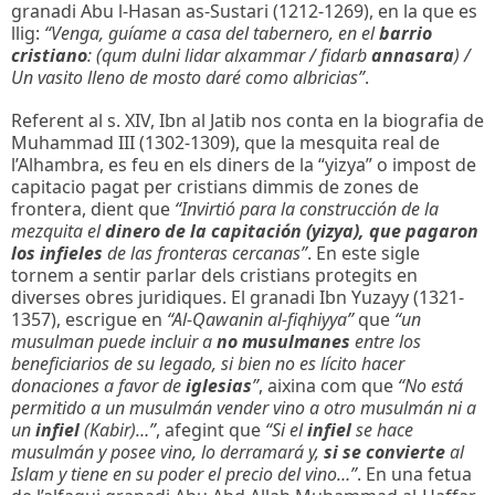
granadi Abu l-Hasan as-Sustari (1212-1269), en la que es
llig:
“Venga, guíame a casa del tabernero, en el
barrio
cristiano
: (qum dulni lidar alxammar / fidarb
annasara
) /
Un vasito lleno de mosto daré como albricias”
.
Referent al s. XIV, Ibn al Jatib nos conta en la biografia de
Muhammad III (1302-1309), que la mesquita real de
l’Alhambra, es feu en els diners de la “yizya” o impost de
capitacio pagat per cristians dimmis de zones de
frontera, dient que
“Invirtió para la construcción de la
mezquita el
dinero de la capitación (yizya), que pagaron
los infieles
de las fronteras cercanas”
. En este sigle
tornem a sentir parlar dels cristians protegits en
diverses obres juridiques. El granadi Ibn Yuzayy (1321-
1357), escrigue en
“Al-Qawanin al-fiqhiyya”
que
“un
musulman puede incluir a
no musulmanes
entre los
beneficiarios de su legado, si bien no es lícito hacer
donaciones a favor de
iglesias
”
, aixina com que
“No está
permitido a un musulmán vender vino a otro musulmán ni a
un
infiel
(Kabir)…”
, afegint que
“Si el
infiel
se hace
musulmán y posee vino, lo derramará y,
si se convierte
al
Islam y tiene en su poder el precio del vino…”
. En una fetua