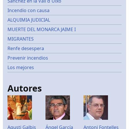
Sánchez en la Vall d´Uixó
Incendio con causa
ALQUIMIA JUDICIAL
MUERTE DEL MONARCA JAIME I
MIGRANTES
Renfe desespera
Prevenir incendios
Los mejores
Autores
Agusti Galbis
Ángel García
Antoni Fontelles