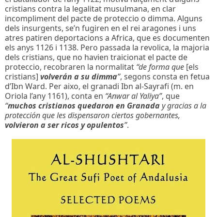
cristians contra la legalitat musulmana, en clar
incompliment del pacte de proteccio o dimma. Alguns
dels insurgents, se’n fugiren en el rei aragones i uns
atres patiren deportacions a Africa, que es documenten
els anys 1126 i 1138. Pero passada la revolica, la majoria
dels cristians, que no havien traicionat el pacte de
proteccio, recobraren la normalitat
“de forma que
[els
cristians]
volverán a su dimma
”
, segons consta en fetua
d’Ibn Ward. Per aixo, el granadi Ibn al-Sayrafi (m. en
Oriola l’any 1161), conta en
“Anwar al Yaliya”
, que
“
muchos cristianos quedaron en Granada
y gracias a la
protección que les dispensaron ciertos gobernantes,
volvieron a ser ricos y opulentos
”
.