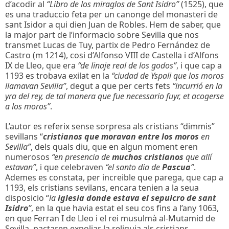
d’acodir al
“Libro de los miraglos de Sant Isidro”
(1525), que
es una traduccio feta per un canonge del monasteri de
sant Isidor a qui dien Juan de Robles. Hem de saber, que
la major part de l’informacio sobre Sevilla que nos
transmet Lucas de Tuy, partix de Pedro Fernández de
Castro (m 1214), cosi d’Alfonso VIII de Castella i d’Alfons
IX de Lleo, que era
“de linaje real de los godos”
, i que cap a
1193 es trobava exilat en la
“ciudad de Yspali que los moros
llamavan Sevilla”
, degut a que per certs fets
“incurrió en la
yra del rey, de tal manera que fue necessario fuyr, et acogerse
a los moros”
.
L’autor es referix sense sorpresa als cristians “dimmis”
sevillans “
cristianos que moravan entre los moros
en
Sevilla”
, dels quals diu, que en algun moment eren
numerosos
“en presencia de
muchos cristianos
que allí
estavan”
, i que celebraven
“el santo dia de
Pascua
”
.
Ademes es constata, per increible que parega, que cap a
1193, els cristians sevilans, encara tenien a la seua
disposicio “
la
iglesia donde estava el sepulcro de sant
Isidro
”
, en la que havia estat el seu cos fins a l’any 1063,
en que Ferran I de Lleo i el rei musulmà al-Mutamid de
Sevilla, pactaren expoliar la reliquia als cristians