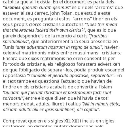
catolica que alli existia. En el document es parla dels
“
aromes
quorum curam gerimus”
es dir dels “arroms” que
estaven al seu carrec. John Tolan, que estudia este
document, es pregunta si estos “arroms” tindrien els
seus propis clercs cristians autoctons
“Does this mean
that the Aromes lacked their own clerics?”
, que es lo que
pareix despendre’s de la mencio a certs
“fratribus
spiritualibus”
, que anteriorment a la seua presencia en
Tunis
“ante aduentum nostrum in regno de tunici”
, havien
celebrat matrimonis mixts entre musulmans i cristians.
Encara que eixos matrimonis no eren consentits per
l’ortodoxia cristiana, els religiosos forasters advertixen
de que l’obligacio de separar-los, podia produir escandel
i apostasia
“scandalo et periculo apostasie, separentur”
. En
el text tambe es questiona l’actuacio que havien de
tindre en els cristians acabats de convertir a l’islam
“quidam qui fuerunt christiani et postmodum facti sunt
sarraceni”
, entre els que diuen que hi havia de tot:
menors d’edat, adults, lliures i catius
“Alii in minori etate,
alii iam adulti: alii ex ipsis sunt liberi, alii captiui”
.
Comprovat que en els sigles XII, XIII i inclus en sigles
posteriors, en distintes ciutats dominades pels