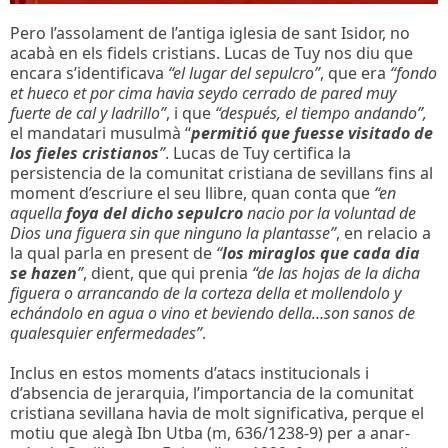
Pero l’assolament de l’antiga iglesia de sant Isidor, no
acabà en els fidels cristians. Lucas de Tuy nos diu que
encara s’identificava
“el lugar del sepulcro”
, que era
“fondo
et hueco et por cima havia seydo cerrado de pared muy
fuerte de cal y ladrillo”
, i que
“después, el tiempo andando”,
el mandatari musulmà “
permitió que fuesse visitado de
los fieles cristianos
”
. Lucas de Tuy certifica la
persistencia de la comunitat cristiana de sevillans fins al
moment d’escriure el seu llibre, quan conta que
“en
aquella
foya del dicho sepulcro
nacio por la voluntad de
Dios una figuera sin que ninguno la plantasse”
, en relacio a
la qual parla en present de
“
los miraglos que cada dia
se hazen
”
, dient, que qui prenia
“de las hojas de la dicha
figuera o arrancando de la corteza della et mollendolo y
echándolo en agua o vino et beviendo della…son sanos de
qualesquier enfermedades”
.
Inclus en estos moments d’atacs institucionals i
d’absencia de jerarquia, l’importancia de la comunitat
cristiana sevillana havia de molt significativa, perque el
motiu que alegà Ibn Utba (m, 636/1238-9) per a anar-