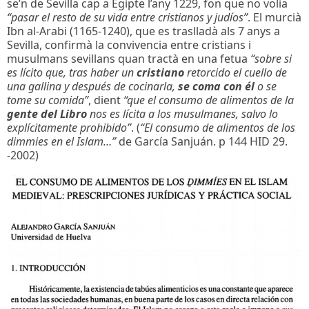
se’n de Sevilla cap a Egipte l’any 1229, fon que no volia
“pasar el resto de su vida entre cristianos y judíos”
. El murcià
Ibn al-Arabi (1165-1240), que es traslladà als 7 anys a
Sevilla, confirmà la convivencia entre cristians i
musulmans sevillans quan tractà en una fetua
“sobre si
es lícito que, tras haber un
cristiano
retorcido el cuello de
una gallina y después de cocinarla,
se coma con él
o se
tome su comida”
, dient
“que el consumo de alimentos de la
gente del Libro
nos es lícita a los musulmanes, salvo lo
explícitamente prohibido”
. (
“El consumo de alimentos de los
dimmies en el Islam…”
de García Sanjuán. p 144 HID 29.
-2002)