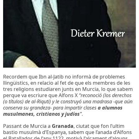
Recordem que Ibn al-Jatib no informà de problemes
llingüistics, en relacio al fet de que els membres de les
tres religions estudiaren junts en Murcia, lo que sabem
perque va escriure que Alfons X
“reconoció (los derechos
(o títulos) de al-Riquti) y le construyó una madrasa -que aún
conserva su grandeza- para impartir clases
a alumnos
musulmanes, cristianos y judíos
”
.
Passant de Murcia a
Granada
, ciutat que fon l’ultim
bastio musulmà d’Espanya, sabem que l’anada d’Alfons
el Batallador de l’any 1122, motivà l’alçament d’alguns