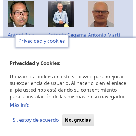
Antoni Ruiz
Antonio Cegarra
Antonio Martí
Privacidad y cookies
Privacidad y Cookies:
Carlota Serrano
Carmen Bolumar
Centenar de la
Utilizamos cookies en este sitio web para mejorar
Ploma
su experiencia de usuario. Al hacer clic en el enlace
al pie usted nos está dando su consentimiento
para la instalación de las mismas en su navegador.
Más info
Cesáreo Jarabo
Domingo
Fernando
Sí, estoy de acuerdo
Gimeno
Mogaburo
No, gracias