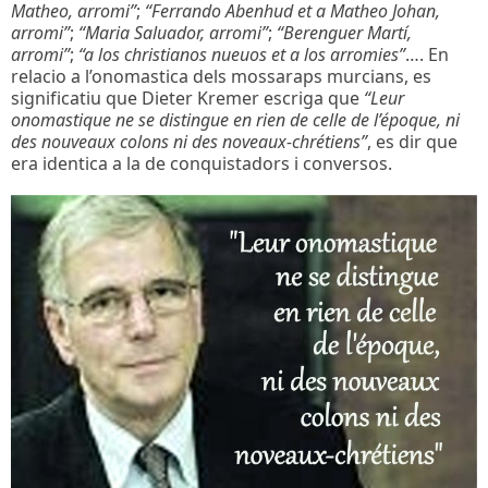
Matheo, arromi”
;
“Ferrando Abenhud et a Matheo Johan,
arromi”
;
“Maria Saluador, arromi”
;
“Berenguer Martí,
arromi”
;
“a los christianos nueuos et a los arromies”
…. En
relacio a l’onomastica dels mossaraps murcians, es
significatiu que Dieter Kremer escriga que
“Leur
onomastique ne se distingue en rien de celle de l’époque, ni
des nouveaux colons ni des noveaux-chrétiens”
, es dir que
era identica a la de conquistadors i conversos.