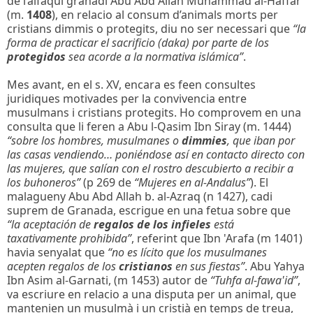
de l’alfaqui granadi Abu Abd Allah Muhammad al-Haffar
(m.
1408
), en relacio al consum d’animals morts per
cristians dimmis o protegits, diu no ser necessari que
“la
forma de practicar el sacrificio (daka) por parte de los
protegidos
sea acorde a la normativa islámica”
.
Mes avant, en el s. XV, encara es feen consultes
juridiques motivades per la convivencia entre
musulmans i cristians protegits. Ho comprovem en una
consulta que li feren a Abu l-Qasim Ibn Siray (m. 1444)
“sobre los hombres, musulmanes o
dimmies
, que iban por
las casas vendiendo… poniéndose así en contacto directo con
las mujeres, que salían con el rostro descubierto a recibir a
los buhoneros”
(p 269 de
“Mujeres en al-Andalus”
). El
malagueny Abu Abd Allah b. al-Azraq (n 1427), cadi
suprem de Granada, escrigue en una fetua sobre que
“la aceptación de
regalos de los infieles
está
taxativamente prohibida”
, referint que Ibn 'Arafa (m 1401)
havia senyalat que
“no es lícito que los musulmanes
acepten regalos de los
cristianos
en sus fiestas”
. Abu Yahya
Ibn Asim al-Garnati, (m 1453) autor de
“Tuhfa al-fawa'id”
,
va escriure en relacio a una disputa per un animal, que
mantenien un musulmà i un cristià en temps de treua,