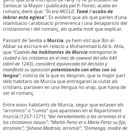
Sanlúcar la Mayor i publicada pel P. Florez, acabe en
romanç dient que:
“In era MCCLII.
Tomé / acabo de
labrar esta eglesa
”
. Es evident que als que parlen d’una
islamisacio i arabisacio primerenca i una desaparicio del
cristianisme i del romanç, els queda molt que explicar.
Passant de Sevilla a
Murcia
, ya hem vist que Ibn al-
Abbar va escriure en relacio a Muhammad b.Ali b. Ahla,
que
“Cuando
los habitantes de Murcia
entregaron la
ciudad a los cristianos en el mes de sawwal del año 640
(abril de 1243), consideró equivocada tal decisión y
manifestó su oposición
polemizando con ellos con su
lengua
”
, noticia de la que es despren, que la major part
dels habitans de Murcia que entregaren la ciutat als
cristians, parlaven en una llengua no arap, que havia de
ser el romanç.
Entre eixos habitants de Murcia, segur que estaven els
“arromins” o “rumis” que apareixen en el Repartiment
murcià (1257-1271):
“dar heredamiento a las arromias et a
los christianos nouos”
;
“Martín Perez et a Maria Perez su fija,
arromins”
;
“Johana Madroia, arromia”
;
“Domenga, madre de