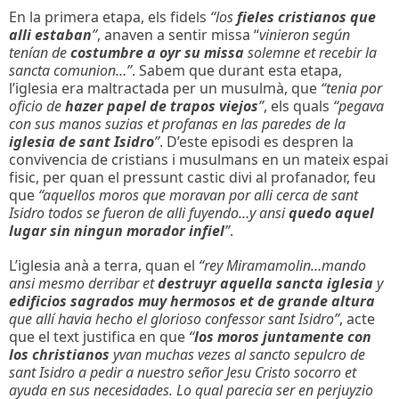
En la primera etapa, els fidels
“los
fieles cristianos que
alli estaban
”
, anaven a sentir missa “
vinieron según
tenían de
costumbre a oyr su missa
solemne et recebir la
sancta comunion…”
. Sabem que durant esta etapa,
l’iglesia era maltractada per un musulmà, que
“tenia por
oficio de
hazer papel de trapos viejos
”
, els quals
“pegava
con sus manos suzias et profanas en las paredes de la
iglesia de sant Isidro
”
. D’este episodi es despren la
convivencia de cristians i musulmans en un mateix espai
fisic, per quan el pressunt castic divi al profanador, feu
que
“aquellos moros que moravan por alli cerca de sant
Isidro todos se fueron de alli fuyendo…y ansi
quedo aquel
lugar sin ningun morador infiel
”
.
L’iglesia anà a terra, quan el
“rey Miramamolin…mando
ansi mesmo derribar et
destruyr aquella sancta iglesia
y
edificios sagrados muy hermosos et de grande altura
que allí havia hecho el glorioso confessor sant Isidro”
, acte
que el text justifica en que
“
los moros juntamente con
los christianos
yvan muchas vezes al sancto sepulcro de
sant Isidro a pedir a nuestro señor Jesu Cristo socorro et
ayuda en sus necesidades. Lo qual parecia ser en perjuyzio