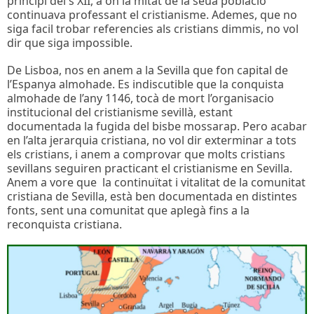
principi del s XII, a on la mitat de la seua poblacio
continuava professant el cristianisme. Ademes, que no
siga facil trobar referencies als cristians dimmis, no vol
dir que siga impossible.
De Lisboa, nos en anem a la Sevilla que fon capital de
l’Espanya almohade. Es indiscutible que la conquista
almohade de l’any 1146, tocà de mort l’organisacio
institucional del cristianisme sevillà, estant
documentada la fugida del bisbe mossarap. Pero acabar
en l’alta jerarquia cristiana, no vol dir exterminar a tots
els cristians, i anem a comprovar que molts cristians
sevillans seguiren practicant el cristianisme en Sevilla.
Anem a vore que la continuïtat i vitalitat de la comunitat
cristiana de Sevilla, està ben documentada en distintes
fonts, sent una comunitat que aplegà fins a la
reconquista cristiana.