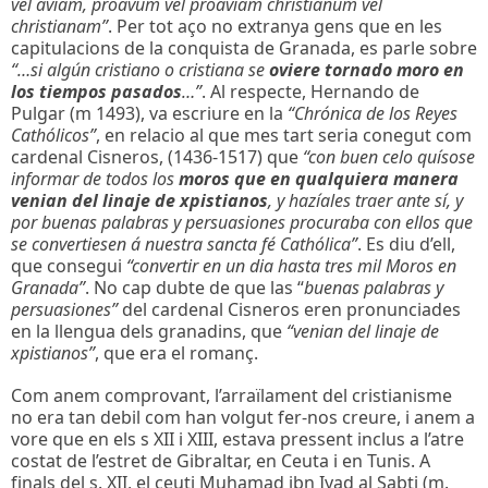
vel aviam, proavum vel proaviam christianum vel
christianam”
. Per tot aço no extranya gens que en les
capitulacions de la conquista de Granada, es parle sobre
“…si algún cristiano o cristiana se
oviere tornado moro en
los tiempos pasados
…”
. Al respecte, Hernando de
Pulgar (m 1493), va escriure en la
“Chrónica de los Reyes
Cathólicos”
, en relacio al que mes tart seria conegut com
cardenal Cisneros, (1436-1517) que
“con buen celo quísose
informar de todos los
moros que en qualquiera manera
venian del linaje de xpistianos
, y hazíales traer ante sí, y
por buenas palabras y persuasiones procuraba con ellos que
se convertiesen á nuestra sancta fé Cathólica”
. Es diu d’ell,
que consegui
“convertir en un dia hasta tres mil Moros en
Granada”
. No cap dubte de que las “
buenas palabras y
persuasiones”
del cardenal Cisneros eren pronunciades
en la llengua dels granadins, que
“venian del linaje de
xpistianos”
, que era el romanç.
Com anem comprovant, l’arraïlament del cristianisme
no era tan debil com han volgut fer-nos creure, i anem a
vore que en els s XII i XIII, estava pressent inclus a l’atre
costat de l’estret de Gibraltar, en Ceuta i en Tunis. A
finals del s. XII, el ceuti Muhamad ibn Iyad al Sabti (m.