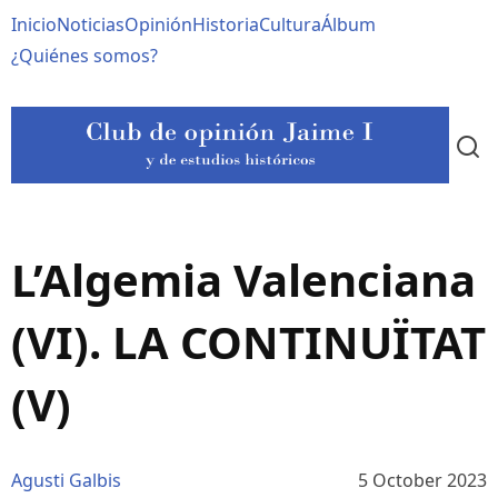
Pasar
Navegación
Inicio
Noticias
Opinión
Historia
Cultura
Álbum
al
contenido
principal
¿Quiénes somos?
principal
L’Algemia Valenciana
(VI). LA CONTINUÏTAT
(V)
Agusti Galbis
5 October 2023