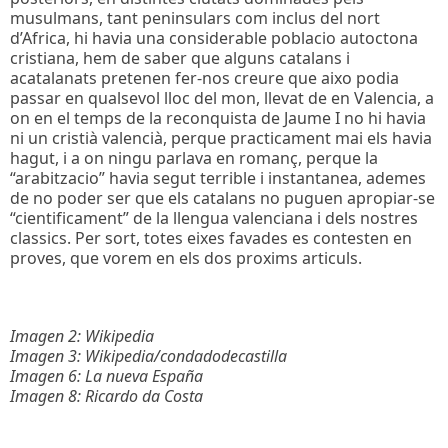
musulmans, tant peninsulars com inclus del nort
d’Africa, hi havia una considerable poblacio autoctona
cristiana, hem de saber que alguns catalans i
acatalanats pretenen fer-nos creure que aixo podia
passar en qualsevol lloc del mon, llevat de en Valencia, a
on en el temps de la reconquista de Jaume I no hi havia
ni un cristià valencià, perque practicament mai els havia
hagut, i a on ningu parlava en romanç, perque la
“arabitzacio” havia segut terrible i instantanea, ademes
de no poder ser que els catalans no puguen apropiar-se
“cientificament” de la llengua valenciana i dels nostres
classics. Per sort, totes eixes favades es contesten en
proves, que vorem en els dos proxims articuls.
Imagen 2: Wikipedia
Imagen 3: Wikipedia/condadodecastilla
Imagen 6: La nueva España
Imagen 8: Ricardo da Costa