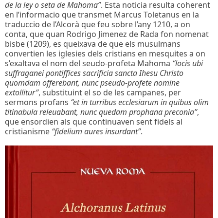
de la ley o seta de Mahoma”
. Esta noticia resulta coherent
en l’informacio que transmet Marcus Toletanus en la
traduccio de l’Alcorà que feu sobre l’any 1210, a on
conta, que quan Rodrigo Jimenez de Rada fon nomenat
bisbe (1209), es queixava de que els musulmans
convertien les iglesies dels cristians en mesquites a on
s’exaltava el nom del seudo-profeta Mahoma
“locis ubi
suffraganei pontiffices sacrificia sancta Ihesu Christo
quomdam offerebant, nunc pseudo-profete nomine
extollitur”
, substituint el so de les campanes, per
sermons profans
“et in turribus ecclesiarum in quibus olim
titinabula releuabant, nunc quedam prophana preconia”
,
que ensordien als que continuaven sent fidels al
cristianisme
“fidelium aures insurdant”
.