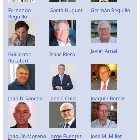
Fernando
Gaetà Huguet
Germán Reguillo
Reguillo
Javier Arnal
Guillermo
Isaac Riera
Rocafort
Joan B. Sancho
Joan I. Culla
Joaquin Borrás
Joaquín Moreno
Jorge Fuentes
José M. Millet