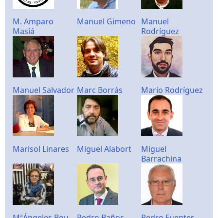
M. Amparo
Manuel Gimeno
Manuel
Masiá
Rodríguez
Manuel Salvador
Marc Borrás
Mario Rodríguez
Marisol Linares
Miguel Alabort
Miguel
Barrachina
MªÁngeles Bou
Pedro Baños
Pedro Fuentes