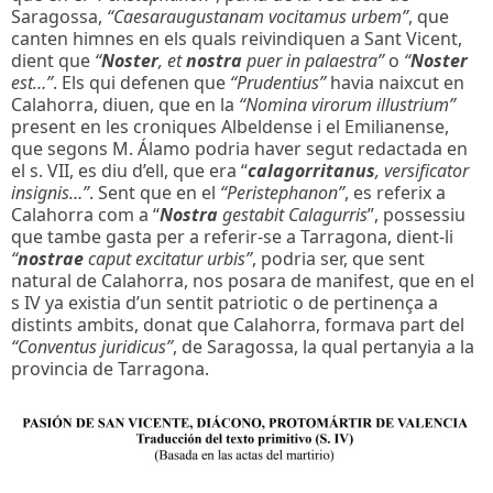
Saragossa,
“Caesaraugustanam vocitamus urbem”
, que
canten himnes en els quals reivindiquen a Sant Vicent,
dient que
“
Noster
, et
nostra
puer in palaestra”
o
“
Noster
est…”
. Els qui defenen que
“Prudentius”
havia naixcut en
Calahorra, diuen, que en la
“Nomina virorum illustrium”
present en les croniques Albeldense i el Emilianense,
que segons M. Álamo podria haver segut redactada en
el s. VII, es diu d’ell, que era “
calagorritanus
, versificator
insignis…”
. Sent que en el
“Peristephanon”
, es referix a
Calahorra com a “
Nostra
gestabit Calagurris
”, possessiu
que tambe gasta per a referir-se a Tarragona, dient-li
“
nostrae
caput excitatur urbis”
, podria ser, que sent
natural de Calahorra, nos posara de manifest, que en el
s IV ya existia d’un sentit patriotic o de pertinença a
distints ambits, donat que Calahorra, formava part del
“Conventus juridicus”
, de Saragossa, la qual pertanyia a la
provincia de Tarragona.