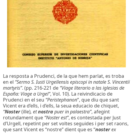
La resposta a Prudenci, de la que hem parlat, es troba
en el
“Sermo S. Iusti Urgellensis episcopi in natale S. Vincentii
martyris”
. (pp. 216-221 de
“Viage literario a las iglesias de
España: Viage a Urgel”
, Vol. 10). La reivindicacio de
Prudenci en el seu
“Peristephanon
”, que diu que sant
Vicent era d’ells, i d’ells, la seua educacio de chiquet,
“
Noster
(ille)
, et
nostra
puer in palaestra”
, afegint
rotundament que
“Noster est”
, es contestada per Just
d’Urgell, repetint per set voltes seguides i per set raons,
que sant Vicent es “nostre” dient que es “
noster
ex