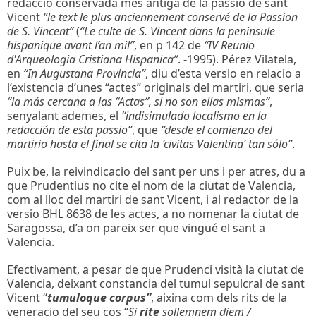
redaccio conservada mes antiga de la passio de sant
Vicent
“le text le plus anciennement conservé de la Passion
de S. Vincent”
(
“Le culte de S. Vincent dans la peninsule
hispanique avant l’an mil”
, en p 142 de
“IV Reunio
d'Arqueologia Cristiana Hispanica”
. -1995). Pérez Vilatela,
en
“In Augustana Provincia”
, diu d’esta versio en relacio a
l’existencia d’unes “actes” originals del martiri, que seria
“la más cercana a las “Actas”, si no son ellas mismas”
,
senyalant ademes, el
“indisimulado localismo en la
redacción de esta passio”
, que
“desde el comienzo del
martirio hasta el final se cita la ‘civitas Valentina’ tan sólo”
.
Puix be, la reivindicacio del sant per uns i per atres, du a
que Prudentius no cite el nom de la ciutat de Valencia,
com al lloc del martiri de sant Vicent, i al redactor de la
versio BHL 8638 de les actes, a no nomenar la ciutat de
Saragossa, d’a on pareix ser que vingué el sant a
Valencia.
Efectivament, a pesar de que Prudenci visità la ciutat de
Valencia, deixant constancia del tumul sepulcral de sant
Vicent “
tumuloque
corpus”
, aixina com dels rits de la
veneracio del seu cos “
Si
rite
sollemnem diem /