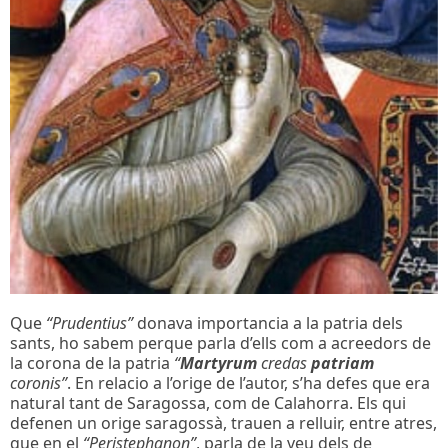
Que
“Prudentius”
donava importancia a la patria dels
sants, ho sabem perque parla d’ells com a acreedors de
la corona de la patria
“
Martyrum
credas
patriam
coronis”
. En relacio a l’orige de l’autor, s’ha defes que era
natural tant de Saragossa, com de Calahorra. Els qui
defenen un orige saragossà, trauen a relluir, entre atres,
que en el
“Peristephanon”
, parla de la veu dels de