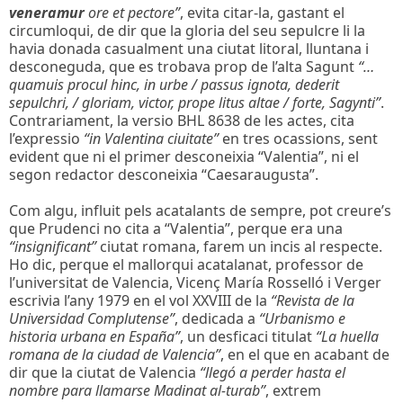
veneramur
ore et pectore”
, evita citar-la, gastant el
circumloqui, de dir que la gloria del seu sepulcre li la
havia donada casualment una ciutat litoral, lluntana i
desconeguda, que es trobava prop de l’alta Sagunt
“…
quamuis procul hinc, in urbe / passus ignota, dederit
sepulchri, / gloriam, victor, prope litus altae / forte, Sagynti”
.
Contrariament, la versio BHL 8638 de les actes, cita
l’expressio
“in Valentina ciuitate”
en tres ocassions, sent
evident que ni el primer desconeixia “Valentia”, ni el
segon redactor desconeixia “Caesaraugusta”.
Com algu, influit pels acatalants de sempre, pot creure’s
que Prudenci no cita a “Valentia”, perque era una
“insignificant”
ciutat romana, farem un incis al respecte.
Ho dic, perque el mallorqui acatalanat, professor de
l’universitat de Valencia, Vicenç María Rosselló i Verger
escrivia l’any 1979 en el vol XXVIII de la
“Revista de la
Universidad Complutense”
, dedicada a
“Urbanismo e
historia urbana en España”
, un desficaci titulat
“La huella
romana de la ciudad de Valencia”
, en el que en acabant de
dir que la ciutat de Valencia
“llegó a perder hasta el
nombre para llamarse Madinat al-turab”
, extrem