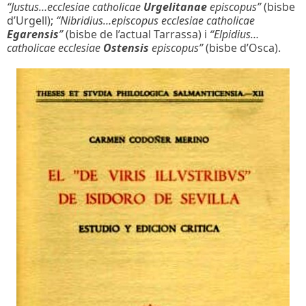
“Justus…ecclesiae catholicae
Urgelitanae
episcopus”
(bisbe
d’Urgell);
“Nibridius…episcopus ecclesiae catholicae
Egarensis
”
(bisbe de l’actual Tarrassa) i
“Elpidius…
catholicae ecclesiae
Ostensis
episcopus”
(bisbe d’Osca).