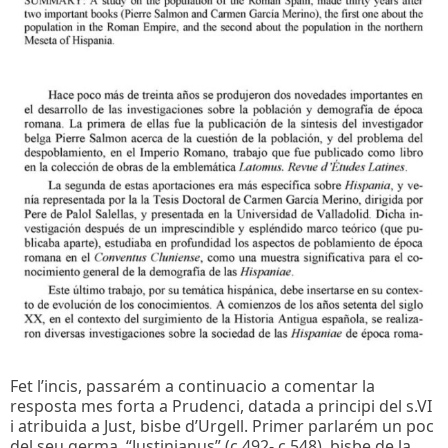
Fet l’incis, passarém a continuacio a comentar la
resposta mes forta a Prudenci, datada a principi del s.VI
i atribuida a Just, bisbe d’Urgell. Primer parlarém un poc
del seu germa, “Justinianus” (c.492- c.548), bisbe de la