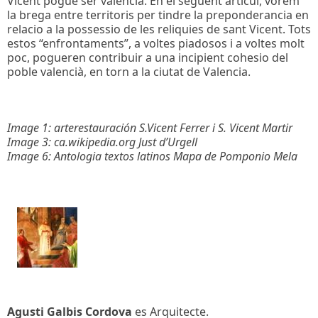
Vicent pogue ser valencià. En el seguent articul, vorem
la brega entre territoris per tindre la preponderancia en
relacio a la possessio de les reliquies de sant Vicent. Tots
estos “enfrontaments”, a voltes piadosos i a voltes molt
poc, pogueren contribuir a una incipient cohesio del
poble valencià, en torn a la ciutat de Valencia.
Image 1: arterestauración S.Vicent Ferrer i S. Vicent Martir
Image 3: ca.wikipedia.org Just d’Urgell
Image 6: Antologia textos latinos Mapa de Pomponio Mela
Agusti Galbis Cordova
es Arquitecte.