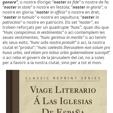
genere”
,
o nostre d’orige; “
noster
ex fide”
o nostre de fe;
“
noster
in stola”
o nostre en l’estola; “
noster
in gloria”
, o
nostre en gloria; “
noster
in officio”
o nostre en dret,
“
noster
in tumulo”
o nostre en sepultura; “
noster
in
patrocinio”
o nostre en patrocini. Els set
“noster”
, es
troben reforçats per un quadruple
“hunc”
, quan diu que
“Hunc conspicimus in vestimentas”
o aci contemplem les
seues vestimentes;
“hunc gerimus in meritis”
o aci tenim
els seus exits;
“hunc urbs nostra protulit”
o aci, la nostra
ciutat el “produi”; “
hunc caelestis Iherusalem non solum pro
huius urbis, sed etiam pro totius orbis gubernatione suscepit
”
o aci rebe el govern de la Jerusalem del cel, no a soles
per a favorir a la nostra ciutat, sino per a tot el mon.