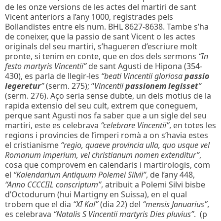
de les onze versions de les actes del martiri de sant
Vicent anteriors a l’any 1000, registrades pels
Bollandistes entre els num. BHL 8627-8638. Tambe s’ha
de coneixer, que la passio de sant Vicent o les actes
originals del seu martiri, s’hagueren d’escriure molt
pronte, si tenim en conte, que en dos dels sermons
“In
festo martyris Vincentii”
de sant Agusti de Hipona (354-
430), es parla de llegir-les
“beati Vincentii gloriosa
passio
legeretur
”
(serm. 275); “
Vincentii
passionem legisset
”
(serm. 276). Aço seria sense dubte, un dels motius de la
rapida extensio del seu cult, extrem que coneguem,
perque sant Agusti nos fa saber que a un sigle del seu
martiri, este es celebrava
“celebrare Vincentii”
, en totes les
regions i provincies de l’imperi romà a on s’havia estes
el cristianisme
“regio, quaeve provincia ulla, quo usque vel
Romanum imperium, vel christianum nomen extenditur”
,
cosa que comprovem en calendaris i martirologis, com
el
“Kalendarium Antiquum Polemei Silvii”
, de l’any 448,
“Anno CCCCIIL conscriptum”
, atribuit a Polemi Silvi bisbe
d’Octodurum (hui Martigny en Suissa), en el qual
trobem que el dia
“XI Kal”
(dia 22) del
“mensis Januarius”
,
es celebrava
“Natalis S Vincentii martyris Dies pluvius”
. (p