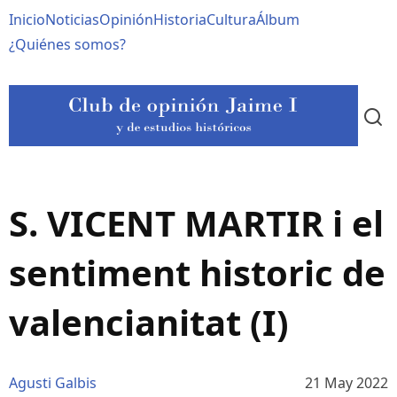
Pasar
Navegación
Inicio
Noticias
Opinión
Historia
Cultura
Álbum
al
contenido
principal
¿Quiénes somos?
principal
S. VICENT MARTIR i el
sentiment historic de
valencianitat (I)
Agusti Galbis
21 May 2022