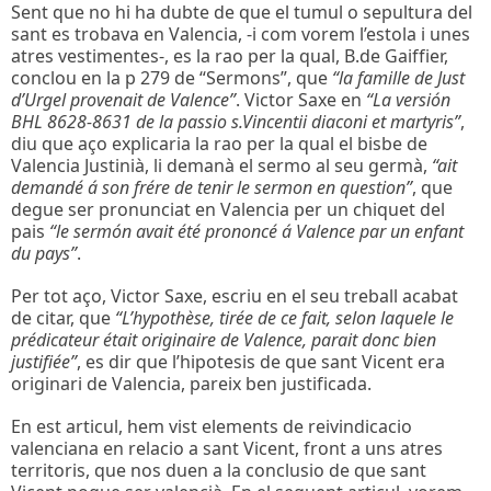
Sent que no hi ha dubte de que el tumul o sepultura del
sant es trobava en Valencia, -i com vorem l’estola i unes
atres vestimentes-, es la rao per la qual, B.de Gaiffier,
conclou en la p 279 de “Sermons”, que
“la famille de Just
d’Urgel provenait de Valence”
. Victor Saxe en
“La versión
BHL 8628-8631 de la passio s.Vincentii diaconi et martyris”
,
diu que aço explicaria la rao per la qual el bisbe de
Valencia Justinià, li demanà el sermo al seu germà,
“ait
demandé á son frére de tenir le sermon en question”
, que
degue ser pronunciat en Valencia per un chiquet del
pais
“le sermón avait été prononcé á Valence par un enfant
du pays”
.
Per tot aço, Victor Saxe, escriu en el seu treball acabat
de citar, que
“L’hypothèse, tirée de ce fait, selon laquele le
prédicateur était originaire de Valence, parait donc bien
justifiée”
, es dir que l’hipotesis de que sant Vicent era
originari de Valencia, pareix ben justificada.
En est articul, hem vist elements de reivindicacio
valenciana en relacio a sant Vicent, front a uns atres
territoris, que nos duen a la conclusio de que sant