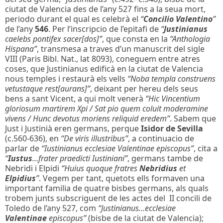
ciutat de Valencia des de l’any 527 fins a la seua mort,
periodo durant el qual es celebrà el
“
Concilio Valentino
”
de l’any
546
. Per l’inscripcio de l’epitafi de
“
Justinianus
caelebs pontifex sacer[dos]”
, que consta en la
“Anthologia
Hispana”
, transmesa a traves d’un manuscrit del sigle
VIII (Paris Bibl. Nat., lat 8093), coneguem entre atres
coses, que Justinianus edificà en la ciutat de Valencia
nous temples i restaurà els vells
“Noba templa construens
vetustaque rest[aurans]”
, deixant per hereu dels seus
bens a sant Vicent, a qui molt venerà
“Hic Vincentium
gloriosum martirem Xpi / Sat pio quem coluit moderamine
vivens / Hunc devotus moriens reliquid eredem”
. Sabem que
Just i Justinià eren germans, perque
Isidor de Sevilla
(c.560-636), en
“De viris illustribus”
, a continuacio de
parlar de
“Iustinianus ecclesiae Valentinae episcopus”
, cita a
“
Iustus
…frater praedicti Iustiniani”
, germans tambe de
Nebridi i Elpidi
“Huius quoque fratres
Nebridius
et
Elpidius
”
. Vegem per tant, quetots ells formaven una
important familia de quatre bisbes germans, als quals
trobem junts subscriguent de les actes del II concili de
Toledo de l’any 527, com
“Justinianus…ecclesiae
Valentinae
episcopus”
(bisbe de la ciutat de Valencia);