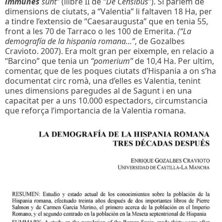
immunes
sunt”
(llibre II de
“De Censibus”
). Si parlem de
dimensions de ciutats, a “Valentia” li faltaven 18 Ha, per
a tindre l’extensio de “Caesaraugusta” que en tenia 55,
front a les 70 de Tarraco o les 100 de Emerita.
(“La
demografía de la hispania romana…”
, de Gozalbes
Cravioto. 2007). Era molt gran per eixemple, en relacio a
“Barcino” que tenia un
“pomerium”
de 10,4 Ha. Per ultim,
comentar, que de les poques ciutats d’Hispania a on s’ha
documentat circ romà, una d’elles es Valentia, tenint
unes dimensions paregudes al de Sagunt i en una
capacitat per a uns 10.000 espectadors, circumstancia
que reforça l’importancia de la Valentia romana.