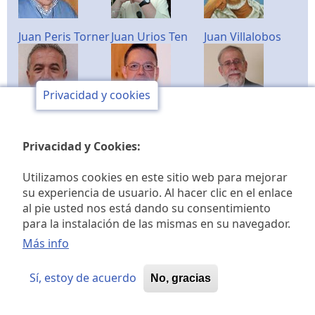
Juan Peris Torner
Juan Urios Ten
Juan Villalobos
Privacidad y cookies
Juli Moreno
Leopoldo
Luis Valero
Peñarroja
Privacidad y Cookies:
Utilizamos cookies en este sitio web para mejorar
su experiencia de usuario. Al hacer clic en el enlace
al pie usted nos está dando su consentimiento
M. Amparo
Manuel Gimeno
Manuel
para la instalación de las mismas en su navegador.
Masiá
Rodríguez
Más info
Sí, estoy de acuerdo
No, gracias