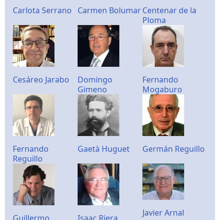
Carlota Serrano
Carmen Bolumar
Centenar de la
Ploma
Cesáreo Jarabo
Domingo
Fernando
Gimeno
Mogaburo
Fernando
Gaetà Huguet
Germán Reguillo
Reguillo
Javier Arnal
Guillermo
Isaac Riera