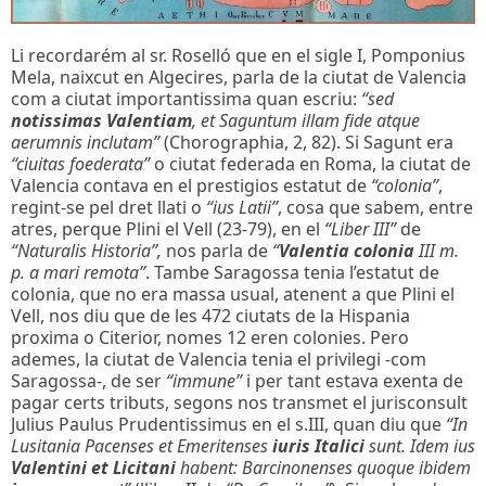
Li recordarém al sr. Roselló que en el sigle I, Pomponius
Mela, naixcut en Algecires, parla de la ciutat de Valencia
com a ciutat importantissima quan escriu:
“sed
notissimas Valentiam
, et Saguntum illam fide atque
aerumnis inclutam”
(Chorographia, 2, 82). Si Sagunt era
“ciuitas foederata”
o ciutat federada en Roma, la ciutat de
Valencia contava en el prestigios estatut de
“colonia”
,
regint-se pel dret llati o
“ius Latii”
, cosa que sabem, entre
atres, perque Plini el Vell (23-79), en el
“Liber III”
de
“Naturalis Historia”,
nos parla de
“
Valentia colonia
III m.
p. a mari remota”
. Tambe Saragossa tenia l’estatut de
colonia, que no era massa usual, atenent a que Plini el
Vell, nos diu que de les 472 ciutats de la Hispania
proxima o Citerior, nomes 12 eren colonies. Pero
ademes, la ciutat de Valencia tenia el privilegi -com
Saragossa-, de ser
“immune”
i per tant estava exenta de
pagar certs tributs, segons nos transmet el jurisconsult
Julius Paulus Prudentissimus en el s.III, quan diu que
“In
Lusitania Pacenses et Emeritenses
iuris Italici
sunt.
Idem ius
Valentini et Licitani
habent: Barcinonenses quoque ibidem