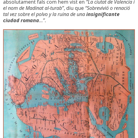
absolutament fals com hem vist en
“La ciutat de Valencia i
el nom de Madinat al-turab”
, diu que
“Sobrevivió o renació
tal vez sobre el polvo y la ruina de una
insignificante
ciudad romana
…”
.