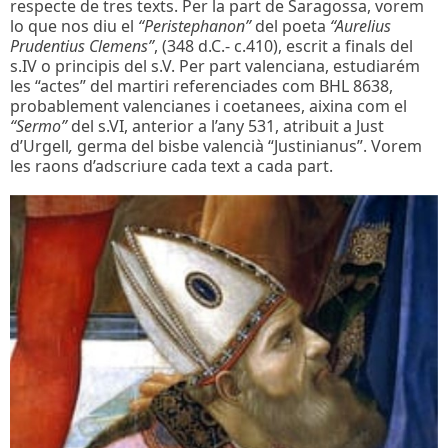
respecte de tres texts. Per la part de Saragossa, vorem
lo que nos diu el
“Peristephanon”
del poeta
“Aurelius
Prudentius Clemens”
, (348 d.C.- c.410), escrit a finals del
s.IV o principis del s.V. Per part valenciana, estudiarém
les “actes” del martiri referenciades com BHL 8638,
probablement valencianes i coetanees, aixina com el
“Sermo”
del s.VI, anterior a l’any 531,
atribuit a
Just
d’Urgell
,
germa del bisbe valencià “Justinianus”. Vorem
les raons d’adscriure cada text a cada part.