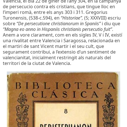
Valencia, el dia 22 de giner de l’any 304, en la campanya
de persecucio contra els cristians, que tingue lloc en
l’imperi romà, entre els anys 303 i 311. Gregorius
Turonensis, (538-c.594), en
“Historiae”,
(5; XXXVIII) escriu
sobre
“De persecutione christianorum in Spaniis”
i diu que
“Magna eo anno in Hispaniis christianis persecutio fuit”
.
Anem a vore clarament, com en els sigles IV, V i IV, existí
una rivalitat entre Valencia i Saragossa, relacionada en
el martiri de sant Vicent martir i el seu cult, que
segurament contribui, a l’extensio d’un sentiment de
valencianitat, inicialment restringit als naturals del
territori de la ciutat de Valencia.