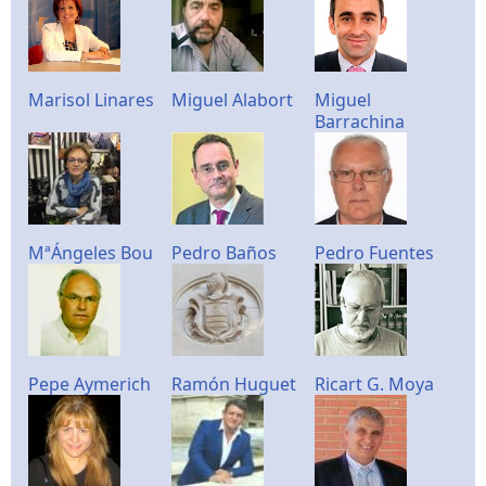
Marisol Linares
Miguel Alabort
Miguel
Barrachina
MªÁngeles Bou
Pedro Baños
Pedro Fuentes
Pepe Aymerich
Ramón Huguet
Ricart G. Moya