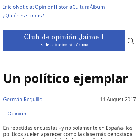
Pasar
Navegación
Inicio
Noticias
Opinión
Historia
Cultura
Álbum
al
contenido
principal
¿Quiénes somos?
principal
Un político ejemplar
Germán Reguillo
11 August 2017
Opinión
En repetidas encuestas –y no solamente en España- los
políticos suelen aparecer como la clase más denostada