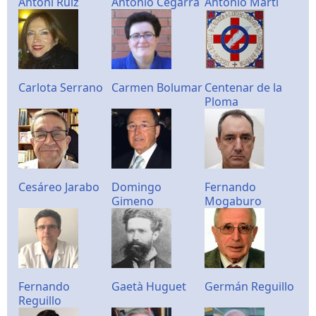
Antoni Ruiz
Antonio Cegarra
Antonio Martí
Carlota Serrano
Carmen Bolumar
Centenar de la
Ploma
Cesáreo Jarabo
Domingo
Fernando
Gimeno
Mogaburo
Fernando
Gaetà Huguet
Germán Reguillo
Reguillo