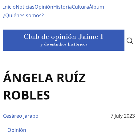
Pasar
Navegación
Inicio
Noticias
Opinión
Historia
Cultura
Álbum
al
contenido
principal
¿Quiénes somos?
principal
ÁNGELA RUÍZ
ROBLES
Cesáreo Jarabo
7 July 2023
Opinión