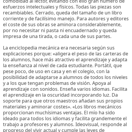
comodidad al lector, evitando con ello gran número de
esfuerzos intelectuales y físicos. Todas las piezas son
recambiables. Cerrado, queda del tamaño de un libro
corriente y de facilísimo manejo. Para autores y editores
el coste de sus obras se aminora considerablemente,
por no necesitar ni pasta ni encuadernado y queda
impresa de una tirada, o cada una de sus partes.
La enciclopedia mecánica era necesaria según sus
explicaciones porque: «aligera el peso de las carteras de
los alumnos, hace más atractivo el aprendizaje y adapta
la enseñanza al nivel de cada estudiante. Portátil, que
pese poco, de uso en casa y en el colegio, con la
posibilidad de adaptarse a alumnos de todos los niveles
y a los que tengan problemas de visión. Apoya al
aprendizaje con sonidos. Enseña varios idiomas. Facilita
el aprendizaje en la oscuridad incorporando luz. Da
soporte para que otros maestros añadan sus propios
materiales y aminorar costes». «Los libros mecánicos
proporcionan muchísimas ventajas. El mío ha sido
ideado para todos los idiomas y facilita grandemente el
trabajo a profesores y alumnos. Ideovisual, responde al
progreso del vivir actual y cumple las leyes de