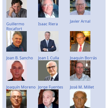
Javier Arnal
Guillermo
Isaac Riera
Rocafort
Joan B. Sancho
Joan I. Culla
Joaquin Borrás
Joaquín Moreno
Jorge Fuentes
José M. Millet