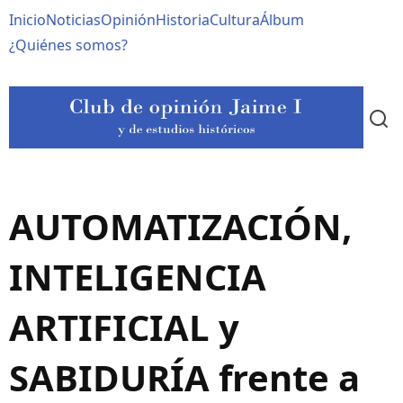
Pasar
Navegación
Inicio
Noticias
Opinión
Historia
Cultura
Álbum
al
contenido
principal
¿Quiénes somos?
principal
AUTOMATIZACIÓN,
INTELIGENCIA
ARTIFICIAL y
SABIDURÍA frente a