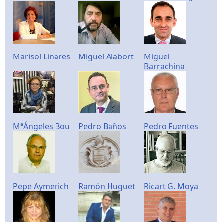
Marisol Linares
Miguel Alabort
Miguel
Barrachina
MªÁngeles Bou
Pedro Baños
Pedro Fuentes
Pepe Aymerich
Ramón Huguet
Ricart G. Moya