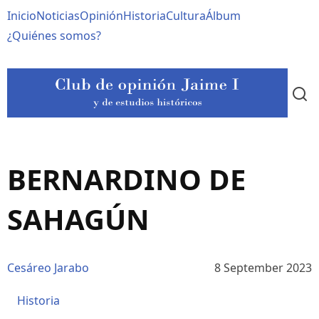
Pasar
Navegación
Inicio
Noticias
Opinión
Historia
Cultura
Álbum
al
contenido
principal
¿Quiénes somos?
principal
BERNARDINO DE
SAHAGÚN
Cesáreo Jarabo
8 September 2023
Historia