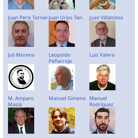
Juan Peris Torner
Juan Urios Ten
Juan Villalobos
Juli Moreno
Leopoldo
Luis Valero
Peñarroja
M. Amparo
Manuel Gimeno
Manuel
Masiá
Rodríguez