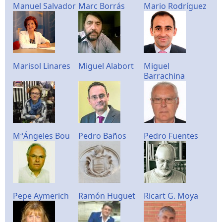
Manuel Salvador
Marc Borrás
Mario Rodríguez
Marisol Linares
Miguel Alabort
Miguel
Barrachina
MªÁngeles Bou
Pedro Baños
Pedro Fuentes
Pepe Aymerich
Ramón Huguet
Ricart G. Moya