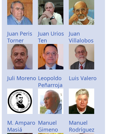
Juan Peris
Juan Urios
Juan
Torner
Ten
Villalobos
Juli Moreno
Leopoldo
Luis Valero
Peñarroja
M. Amparo
Manuel
Manuel
Masiá
Gimeno
Rodríguez