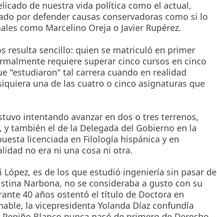
cado de nuestra vida política como el actual,
ado por defender causas conservadoras como si lo
nales como Marcelino Oreja o Javier Rupérez.
os resulta sencillo: quien se matriculó en primer
ormalmente requiere superar cinco cursos en cinco
e "estudiaron" tal carrera cuando en realidad
iquiera una de las cuatro o cinco asignaturas que
stuvo intentando avanzar en dos o tres terrenos,
 y también el de la Delegada del Gobierno en la
esta licenciada en Filología hispánica y en
idad no era ni una cosa ni otra.
 López, es de los que estudió ingeniería sin pasar de
ristina Narbona, no se consideraba a gusto con su
rante 40 años ostentó el título de Doctora en
inable, la vicepresidenta Yolanda Díaz confundía
, Pepiño Blanco nunca pasó de primero de Derecho,