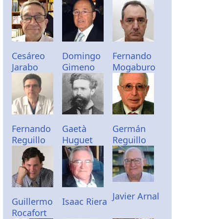
Cesáreo
Domingo
Fernando
Jarabo
Gimeno
Mogaburo
Fernando
Gaetà
Germán
Reguillo
Huguet
Reguillo
Javier Arnal
Guillermo
Isaac Riera
Rocafort