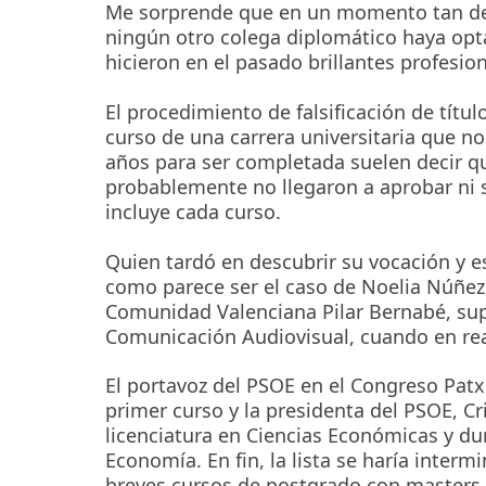
Me sorprende que en un momento tan deli
ningún otro colega diplomático haya opt
hicieron en el pasado brillantes profesio
El procedimiento de falsificación de títul
curso de una carrera universitaria que n
años para ser completada suelen decir qu
probablemente no llegaron a aprobar ni s
incluye cada curso.
Quien tardó en descubrir su vocación y e
como parece ser el caso de Noelia Núñez,
Comunidad Valenciana Pilar Bernabé, supu
Comunicación Audiovisual, cuando en real
El portavoz del PSOE en el Congreso Patxi
primer curso y la presidenta del PSOE, C
licenciatura en Ciencias Económicas y du
Economía. En fin, la lista se haría interm
breves cursos de postgrado con masters