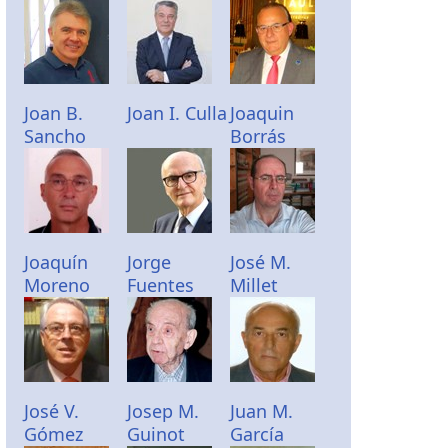
Joan B.
Joan I. Culla
Joaquin
Sancho
Borrás
Joaquín
Jorge
José M.
Moreno
Fuentes
Millet
José V.
Josep M.
Juan M.
Gómez
Guinot
García