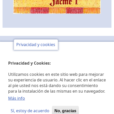
Club de opinión y de
Privacidad y cookies
estudios históricos Jaime I
Privacidad y Cookies:
Utilizamos cookies en este sitio web para mejorar
© 2026 Club de opinión Jaime I, All rights reserved.
su experiencia de usuario. Al hacer clic en el enlace
al pie usted nos está dando su consentimiento
para la instalación de las mismas en su navegador.
Más info
Sí, estoy de acuerdo
No, gracias