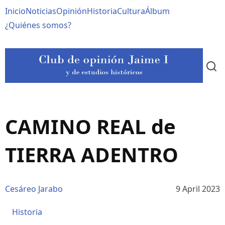
Pasar
Navegación
Inicio
Noticias
Opinión
Historia
Cultura
Álbum
al
contenido
principal
¿Quiénes somos?
principal
CAMINO REAL de
TIERRA ADENTRO
Cesáreo Jarabo
9 April 2023
Historia