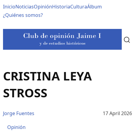
Pasar
Navegación
Inicio
Noticias
Opinión
Historia
Cultura
Álbum
al
contenido
principal
¿Quiénes somos?
principal
CRISTINA LEYA
STROSS
Jorge Fuentes
17 April 2026
Opinión