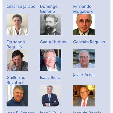
Cesáreo Jarabo
Domingo
Fernando
Gimeno
Mogaburo
Fernando
Gaetà Huguet
Germán Reguillo
Reguillo
Javier Arnal
Guillermo
Isaac Riera
Rocafort
Joan B. Sancho
Joan I. Culla
Joaquin Borrás