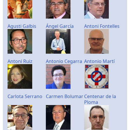
Agusti Galbis
Ángel García
Antoni Fontelles
Antoni Ruiz
Antonio Cegarra
Antonio Martí
Carlota Serrano
Carmen Bolumar
Centenar de la
Ploma