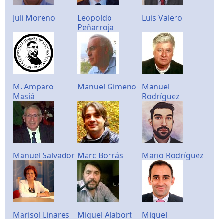
Juli Moreno
Leopoldo
Luis Valero
Peñarroja
M. Amparo
Manuel Gimeno
Manuel
Masiá
Rodríguez
Manuel Salvador
Marc Borrás
Mario Rodríguez
Marisol Linares
Miguel Alabort
Miguel