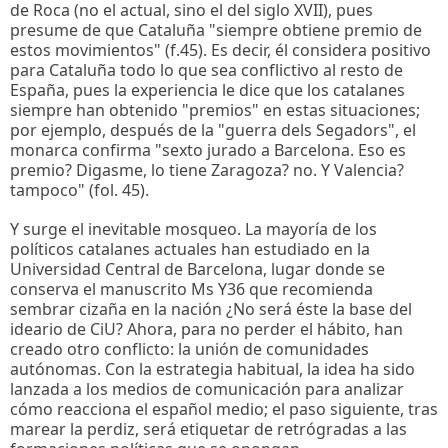
de Roca (no el actual, sino el del siglo XVII), pues
presume de que Cataluña "siempre obtiene premio de
estos movimientos" (f.45). Es decir, él considera positivo
para Cataluña todo lo que sea conflictivo al resto de
España, pues la experiencia le dice que los catalanes
siempre han obtenido "premios" en estas situaciones;
por ejemplo, después de la "guerra dels Segadors", el
monarca confirma "sexto jurado a Barcelona. Eso es
premio? Digasme, lo tiene Zaragoza? no. Y Valencia?
tampoco" (fol. 45).
Y surge el inevitable mosqueo. La mayoría de los
políticos catalanes actuales han estudiado en la
Universidad Central de Barcelona, lugar donde se
conserva el manuscrito Ms Y36 que recomienda
sembrar cizaña en la nación ¿No será éste la base del
ideario de CiU? Ahora, para no perder el hábito, han
creado otro conflicto: la unión de comunidades
autónomas. Con la estrategia habitual, la idea ha sido
lanzada a los medios de comunicación para analizar
cómo reacciona el español medio; el paso siguiente, tras
marear la perdiz, será etiquetar de retrógradas a las