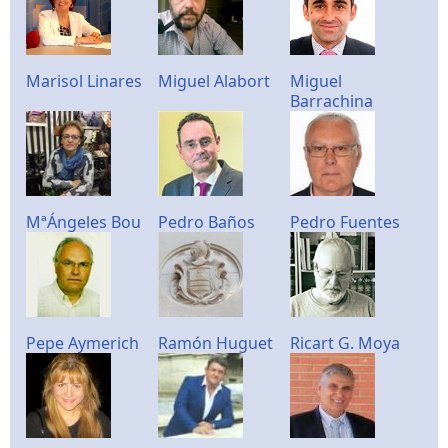
Marisol Linares
Miguel Alabort
Miguel
Barrachina
MªÁngeles Bou
Pedro Baños
Pedro Fuentes
Pepe Aymerich
Ramón Huguet
Ricart G. Moya