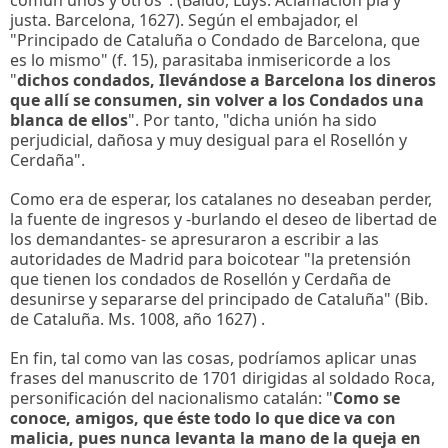
justa. Barcelona, 1627). Según el embajador, el
"Principado de Cataluña o Condado de Barcelona, que
es lo mismo" (f. 15), parasitaba inmisericorde a los
"
dichos condados, Ilevándose a Barcelona los dineros
que allí se consumen, sin volver a los Condados una
blanca de ellos
". Por tanto, "dicha unión ha sido
perjudicial, dañosa y muy desigual para el Rosellón y
Cerdaña".
Como era de esperar, los catalanes no deseaban perder,
la fuente de ingresos y -burlando el deseo de libertad de
los demandantes- se apresuraron a escribir a las
autoridades de Madrid para boicotear "la pretensión
que tienen los condados de Rosellón y Cerdaña de
desunirse y separarse del principado de Cataluña" (Bib.
de Cataluña. Ms. 1008, año 1627) .
En fin, tal como van las cosas, podríamos aplicar unas
frases del manuscrito de 1701 dirigidas al soldado Roca,
personificación del nacionalismo catalán: "
Como se
conoce, amigos, que éste todo lo que dice va con
malicia, pues nunca levanta la mano de la queja en