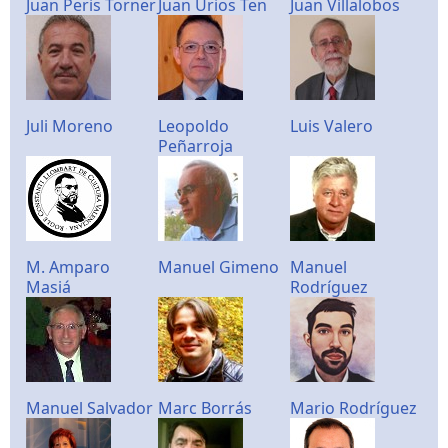
Juan Peris Torner
Juan Urios Ten
Juan Villalobos
Juli Moreno
Leopoldo
Luis Valero
Peñarroja
M. Amparo
Manuel Gimeno
Manuel
Masiá
Rodríguez
Manuel Salvador
Marc Borrás
Mario Rodríguez