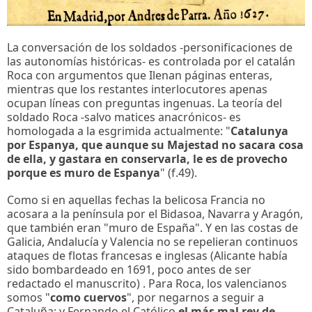
La conversación de los soldados -personificaciones de
las autonomías históricas- es controlada por el catalán
Roca con argumentos que Ilenan páginas enteras,
mientras que los restantes interlocutores apenas
ocupan líneas con preguntas ingenuas. La teoría del
soldado Roca -salvo matices anacrónicos- es
homologada a la esgrimida actualmente: "
Catalunya
por Espanya, que aunque su Majestad no sacara cosa
de ella, y gastara en conservarla, le es de provecho
porque es muro de Espanya
" (f.49).
Como si en aquellas fechas la belicosa Francia no
acosara a la península por el Bidasoa, Navarra y Aragón,
que también eran "muro de España". Y en las costas de
Galicia, Andalucía y Valencia no se repelieran continuos
ataques de flotas francesas e inglesas (Alicante había
sido bombardeado en 1691, poco antes de ser
redactado el manuscrito) . Para Roca, los valencianos
somos "
como cuervos
", por negarnos a seguir a
Cataluña; y Fernando el Católico
el más mal rey de