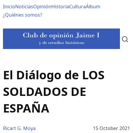
Pasar
Navegación
Inicio
Noticias
Opinión
Historia
Cultura
Álbum
al
contenido
principal
¿Quiénes somos?
principal
El Diálogo de LOS
SOLDADOS DE
ESPAÑA
Ricart G. Moya
15 October 2021