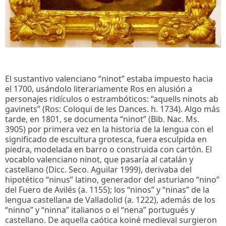
El sustantivo valenciano “ninot” estaba impuesto hacia
el 1700, usándolo literariamente Ros en alusión a
personajes ridículos o estrambóticos: “aquells ninots ab
gavinets” (Ros: Coloqui de les Dances. h. 1734). Algo más
tarde, en 1801, se documenta “ninot” (Bib. Nac. Ms.
3905) por primera vez en la historia de la lengua con el
significado de escultura grotesca, fuera esculpida en
piedra, modelada en barro o construida con cartón. El
vocablo valenciano ninot, que pasaría al catalán y
castellano (Dicc. Seco. Aguilar 1999), derivaba del
hipotético “ninus” latino, generador del asturiano “nino”
del Fuero de Avilés (a. 1155); los “ninos” y “ninas” de la
lengua castellana de Valladolid (a. 1222), además de los
“ninno” y “ninna” italianos o el “nena” portugués y
castellano. De aquella caótica koiné medieval surgieron