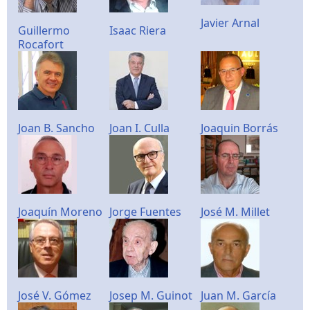
Javier Arnal
Guillermo
Isaac Riera
Rocafort
Joan B. Sancho
Joan I. Culla
Joaquin Borrás
Joaquín Moreno
Jorge Fuentes
José M. Millet
José V. Gómez
Josep M. Guinot
Juan M. García