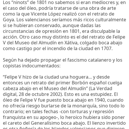
Los “ninots” de 1801 no sabemos si eran mediocres y, en
el caso del óleo, podría tratarse de una obra de arte
como la que Vicente López realizó con el retrato de
Goya. Los valencianos seríamos más ricos culturalmente
si se hubieran conservado, aunque dadas las
circunstancias de opresión en 1801, era disculpable la
acción. Otro caso muy distinto es el del retrato de Felipe
V del Museo del Almudín en Xátiva, colgado boca abajo
como castigo por el incendio de la ciudad en 1707.
Según ha dejado propagar el fascismo catalanero y los
copistas indocumentados:
“Felipe V hizo de la ciudad una hoguera... y desde
entonces un retrato del primer Borbón español cuelga
cabeza abajo en el Museo del Almudín” (La Verdad
digital, 28 de octubre 2002). Esto es una estupidez. El
óleo de Felipe V fue puesto boca abajo en 1940, cuando
no ofrecía riesgo burlarse de la monarquía, sino todo lo
contrario; en tales fechas -con torturas y represión
franquista en su apogeo-, lo heroico hubiera sido poner
el careto del Generalísimo boca abajo. El lienzo invertido
es otra ñoñería de los blandos valencianos que digieren