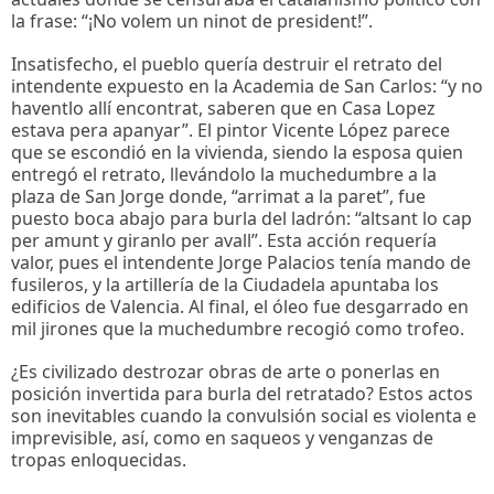
la frase: “¡No volem un ninot de president!”.
Insatisfecho, el pueblo quería destruir el retrato del
intendente expuesto en la Academia de San Carlos: “y no
haventlo allí encontrat, saberen que en Casa Lopez
estava pera apanyar”. El pintor Vicente López parece
que se escondió en la vivienda, siendo la esposa quien
entregó el retrato, llevándolo la muchedumbre a la
plaza de San Jorge donde, “arrimat a la paret”, fue
puesto boca abajo para burla del ladrón: “altsant lo cap
per amunt y giranlo per avall”. Esta acción requería
valor, pues el intendente Jorge Palacios tenía mando de
fusileros, y la artillería de la Ciudadela apuntaba los
edificios de Valencia. Al final, el óleo fue desgarrado en
mil jirones que la muchedumbre recogió como trofeo.
¿Es civilizado destrozar obras de arte o ponerlas en
posición invertida para burla del retratado? Estos actos
son inevitables cuando la convulsión social es violenta e
imprevisible, así, como en saqueos y venganzas de
tropas enloquecidas.