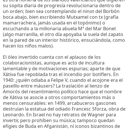
su sopita diaria de progresía revolucionaria dentro de
un orden; bien sea contemplando el ninot del Borbón
boca abajo, bien escribiendo Mutxamel con tx (grafía
mamarrachera, jamás usada en el topónimo) o
escuchando a la millonaria abuela Mª del Mar Bonet
(algo marranilla, el otro día apoyaba la suela del zapato
en la pared de un interior histórico, ensuciándola, como
hacen los niños malos).
El óleo invertido cuenta con el aplauso de los
colaboracionistas, aunque es acto de incultura
lamentable y de motivaciones espurias; aparte de que
Xátiva fue repoblada tras el incendio por botiflers. En
1940: ¿quién odiaba a Felipe V, cuando el acojone era el
paseíllo entre máusers? La traslación al lienzo de
Amorós del resentimiento político hace que el nombre
de Xátiva se asocie a otros comportamientos más o
menos censurables: en 1499, arcabuceros gascones
destruían la estatua del odiado Francesc Sforza, obra de
Leonardo. En Israel no hay retratos de Wagner para
invertir, pero prohíben su música; tampoco quedan
efigies de Buda en Afganistán, ni iconos bizantinos de