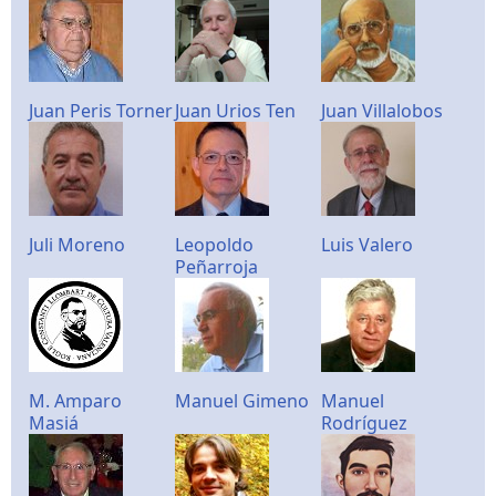
Juan Peris Torner
Juan Urios Ten
Juan Villalobos
Juli Moreno
Leopoldo
Luis Valero
Peñarroja
M. Amparo
Manuel Gimeno
Manuel
Masiá
Rodríguez