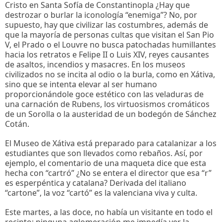
Cristo en Santa Sofía de Constantinopla ¿Hay que
destrozar o burlar la iconología “enemiga”? No, por
supuesto, hay que civilizar las costumbres, además de
que la mayoría de personas cultas que visitan el San Pio
V, el Prado o el Louvre no busca patochadas humillantes
hacia los retratos e Felipe II o Luis XIV, reyes causantes
de asaltos, incendios y masacres. En los museos
civilizados no se incita al odio o la burla, como en Xátiva,
sino que se intenta elevar al ser humano
proporcionándole goce estético con las veladuras de
una carnación de Rubens, los virtuosismos cromáticos
de un Sorolla o la austeridad de un bodegón de Sánchez
Cotán.
El Museo de Xátiva está preparado para catalanizar a los
estudiantes que son llevados como rebaños. Así, por
ejemplo, el comentario de una maqueta dice que esta
hecha con “cartró” ¿No se entera el director que esa “r”
es esperpéntica y catalana? Derivada del italiano
“cartone”, la voz “cartó” es la valenciana viva y culta.
Este martes, a las doce, no había un visitante en todo el