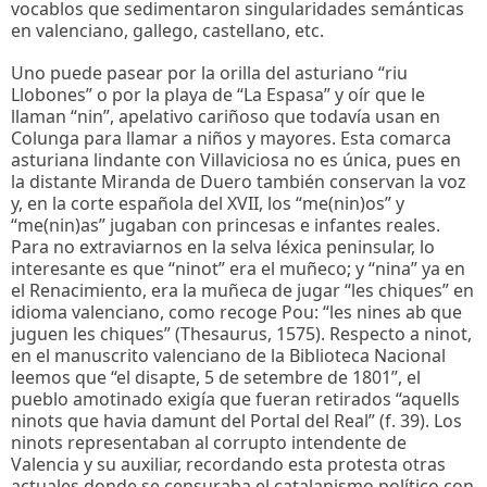
vocablos que sedimentaron singularidades semánticas
en valenciano, gallego, castellano, etc.
Uno puede pasear por la orilla del asturiano “riu
Llobones” o por la playa de “La Espasa” y oír que le
llaman “nin”, apelativo cariñoso que todavía usan en
Colunga para llamar a niños y mayores. Esta comarca
asturiana lindante con Villaviciosa no es única, pues en
la distante Miranda de Duero también conservan la voz
y, en la corte española del XVII, los “me(nin)os” y
“me(nin)as” jugaban con princesas e infantes reales.
Para no extraviarnos en la selva léxica peninsular, lo
interesante es que “ninot” era el muñeco; y “nina” ya en
el Renacimiento, era la muñeca de jugar “les chiques” en
idioma valenciano, como recoge Pou: “les nines ab que
juguen les chiques” (Thesaurus, 1575). Respecto a ninot,
en el manuscrito valenciano de la Biblioteca Nacional
leemos que “el disapte, 5 de setembre de 1801”, el
pueblo amotinado exigía que fueran retirados “aquells
ninots que havia damunt del Portal del Real” (f.
39). Los
ninots representaban al corrupto intendente de
Valencia y su auxiliar, recordando esta protesta otras
actuales donde se censuraba el catalanismo político con