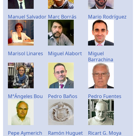
Manuel Salvador
Marc Borrás
Mario Rodríguez
Marisol Linares
Miguel Alabort
Miguel
Barrachina
MªÁngeles Bou
Pedro Baños
Pedro Fuentes
Pepe Aymerich
Ramón Huguet
Ricart G. Moya