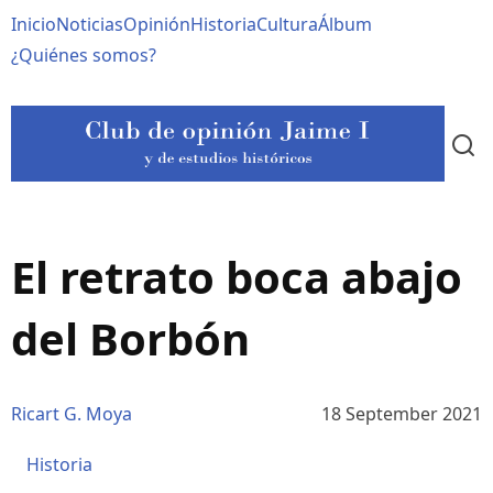
Pasar
Navegación
Inicio
Noticias
Opinión
Historia
Cultura
Álbum
al
contenido
principal
¿Quiénes somos?
principal
El retrato boca abajo
del Borbón
Ricart G. Moya
18 September 2021
Historia