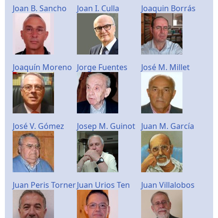
Joan B. Sancho
Joan I. Culla
Joaquin Borrás
Joaquín Moreno
Jorge Fuentes
José M. Millet
José V. Gómez
Josep M. Guinot
Juan M. García
Juan Peris Torner
Juan Urios Ten
Juan Villalobos