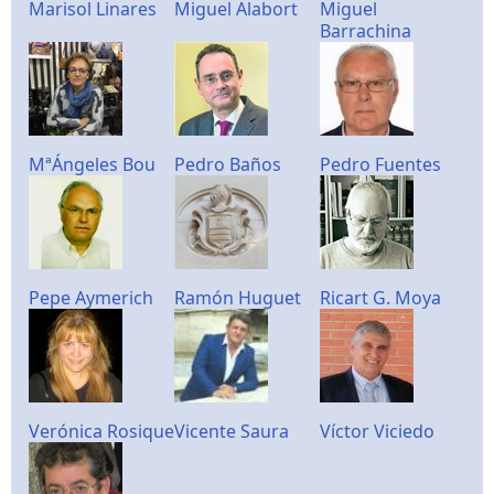
Marisol Linares
Miguel Alabort
Miguel
Barrachina
MªÁngeles Bou
Pedro Baños
Pedro Fuentes
Pepe Aymerich
Ramón Huguet
Ricart G. Moya
Verónica Rosique
Vicente Saura
Víctor Viciedo