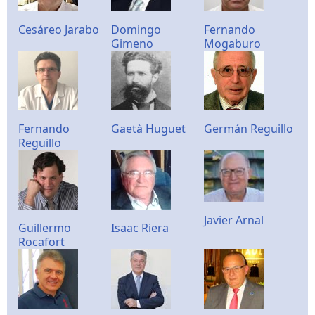
Cesáreo Jarabo
Domingo
Fernando
Gimeno
Mogaburo
Fernando
Gaetà Huguet
Germán Reguillo
Reguillo
Javier Arnal
Guillermo
Isaac Riera
Rocafort