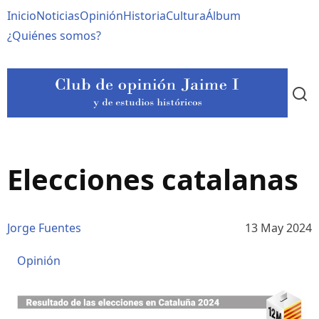
Pasar
Navegación
Inicio
Noticias
Opinión
Historia
Cultura
Álbum
al
contenido
principal
¿Quiénes somos?
principal
Elecciones catalanas
Jorge Fuentes
13 May 2024
Opinión