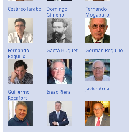
Cesáreo Jarabo
Domingo
Fernando
Gimeno
Mogaburo
Fernando
Gaetà Huguet
Germán Reguillo
Reguillo
Javier Arnal
Guillermo
Isaac Riera
Rocafort