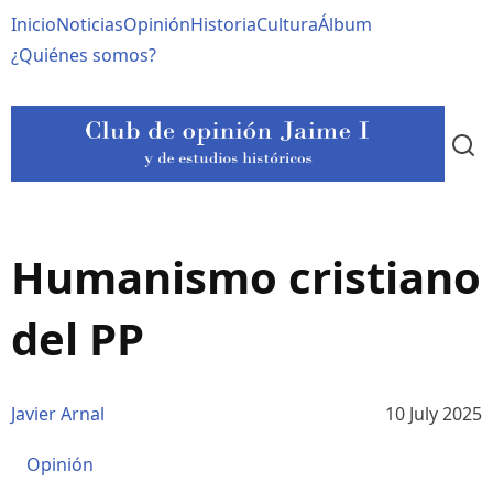
Pasar
Navegación
Inicio
Noticias
Opinión
Historia
Cultura
Álbum
al
contenido
principal
¿Quiénes somos?
principal
Humanismo cristiano
del PP
Javier Arnal
10 July 2025
Opinión