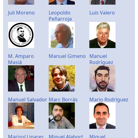
Juli Moreno
Leopoldo
Luis Valero
Peñarroja
M. Amparo
Manuel Gimeno
Manuel
Masiá
Rodríguez
Manuel Salvador
Marc Borrás
Mario Rodríguez
Marisol Linares
Miguel Alabort
Miguel