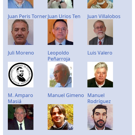
Juan Peris Torner
Juan Urios Ten
Juan Villalobos
Juli Moreno
Leopoldo
Luis Valero
Peñarroja
M. Amparo
Manuel Gimeno
Manuel
Masiá
Rodríguez