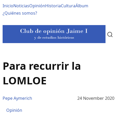
Pasar
Navegación
Inicio
Noticias
Opinión
Historia
Cultura
Álbum
al
contenido
principal
¿Quiénes somos?
principal
Para recurrir la
LOMLOE
Pepe Aymerich
24 November 2020
Opinión