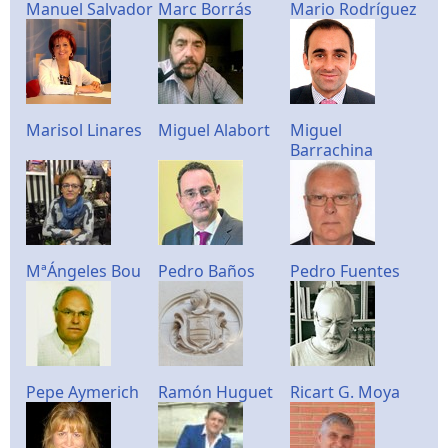
Manuel Salvador
Marc Borrás
Mario Rodríguez
Marisol Linares
Miguel Alabort
Miguel
Barrachina
MªÁngeles Bou
Pedro Baños
Pedro Fuentes
Pepe Aymerich
Ramón Huguet
Ricart G. Moya