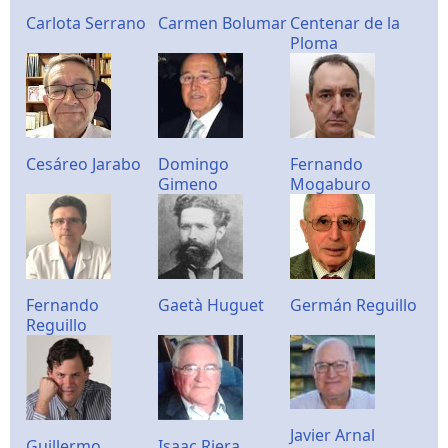
Carlota Serrano
Carmen Bolumar
Centenar de la
Ploma
Cesáreo Jarabo
Domingo
Fernando
Gimeno
Mogaburo
Fernando
Gaetà Huguet
Germán Reguillo
Reguillo
Javier Arnal
Guillermo
Isaac Riera