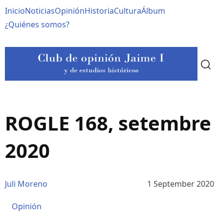
Pasar
Navegación
Inicio
Noticias
Opinión
Historia
Cultura
Álbum
al
contenido
principal
¿Quiénes somos?
principal
ROGLE 168, setembre
2020
Juli Moreno
1 September 2020
Opinión