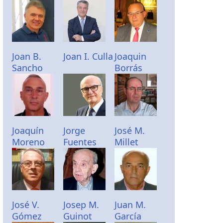
Joan B.
Joan I. Culla
Joaquin
Sancho
Borrás
Joaquín
Jorge
José M.
Moreno
Fuentes
Millet
José V.
Josep M.
Juan M.
Gómez
Guinot
García