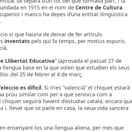
ntitat se separa d’un tot del que formava part, i la
 fundada en 1915 en el nom de
Centre de Cultura
superior i manco ha depes d’una entitat llingüistica
.
io si que hauria de deixar de fer articuls
es
inventats
pels qui fa temps, per motius espuris,
cià.
 de Llibertat Educativa
” (aprovada el passat 27 de
la llengua base en la que volen que estudien els seus
 lloc del 25 de febrer al 4 de març.
l’eleccio es dificil
. Si tries “valencià” el chiquet estarà
ngua prou similar com per a que servixca com a
 el chiquet seguirà havent d’estudiar catala, encara qu
 i, llevat que se parle en casa, la seua vida sancera
iguen ensenyant-los una llengua aliena, per mes que