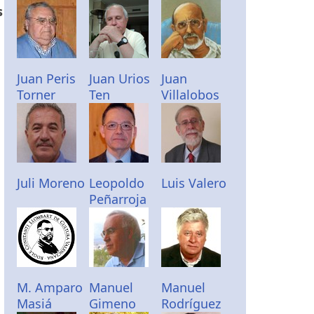
s
Juan Peris
Juan Urios
Juan
Torner
Ten
Villalobos
l
Juli Moreno
Leopoldo
Luis Valero
Peñarroja
M. Amparo
Manuel
Manuel
Masiá
Gimeno
Rodríguez