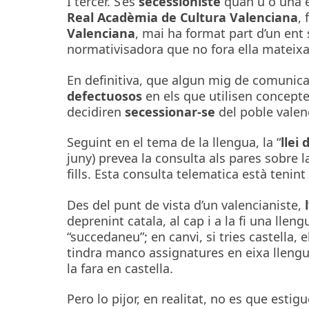
I tercer. S’es
secessioniste
quan u o una e
Real Acadèmia de Cultura Valenciana
,
Valenciana
, mai ha format part d’un ent 
normativisadora que no fora ella mateixa
En definitiva, que algun mig de comunicac
defectuosos
en els que utilisen concept
decidiren
secessionar-se
del poble valen
Seguint en el tema de la llengua, la “
llei
juny) prevea la consulta als pares sobre 
fills. Esta consulta telematica està tenint
Des del punt de vista d’un valencianiste,
deprenint catala, al cap i a la fi una lle
“succedaneu”; en canvi, si tries castella,
tindra manco assignatures en eixa llengua
la fara en castella.
Pero lo pijor, en realitat, no es que est