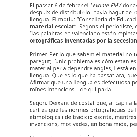
El passat 6 de febrer el
Levante-EMV
donav
despuix de distribuir-lo, havia hagut de r
llengua. El motiu: “Conselleria de Educac
material escolar
”. Segons el periodiste,
“las palabras en valenciano están repletas
ortográficas inventadas por la secesio
Primer. Per lo que sabem el material no 
paregut; l’unic problema es cóm estan esc
material per a dependre angles, i està en 
llengua. Que es lo que ha passat ara, que 
Afirmar que una llengua es defectuosa pe
roïnes intencions─ de qui parla.
Segon. Deixant de costat que, al cap i a l
cert es que les normes ortografiques de 
etimologics i de tradicio escrita, mentre
invencions, motivades, en bona mida, per 