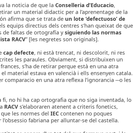
a la noticia de que la
Conselleria d’Educacio
,
etirar un material didactic per a l’aprenentage de la
ión afirma que se trata de
un lote ‘defectuoso’ de
 els equips directius dels centres s’han queixat de que
 de faltas de ortografía y
siguiendo las normas
nista RACV
” [les negretes son originals].
te
cap defecte
, ni està trencat, ni descolorit, ni res
rites les paraules. Obviament, si distribuixen un
frances, s’ha de retirar perque està en una atra
el material estava en valencià i ells ensenyen catala.
r comparacio en una atra reflexa l’ignorancia ─o les
a fi, no hi ha cap ortografia que no siga inventada, lo
la
RACV
s’elaboraren atenent a criteris fonetics,
s que les normes del
IEC
contenen no poques
l’obsessio fabriana per alluntar-se del castella.