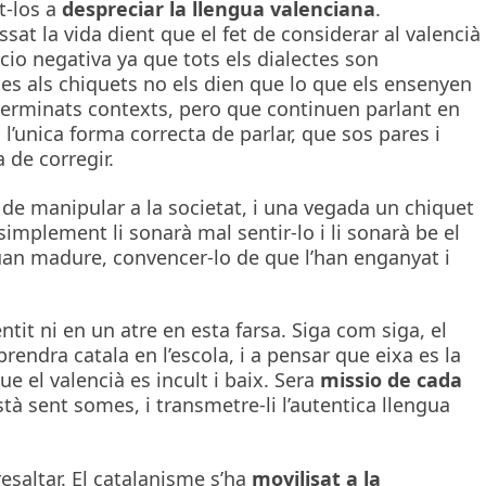
t-los a
despreciar la llengua valenciana
.
sat la vida dient que el fet de considerar al valencià
io negativa ya que tots els dialectes son
es als chiquets no els dien que lo que els ensenyen
terminats contexts, pero que continuen parlant en
l’unica forma correcta de parlar, que sos pares i
 de corregir.
 de manipular a la societat, i una vegada un chiquet
 simplement li sonarà mal sentir-lo i li sonarà be el
 quan madure, convencer-lo de que l’han enganyat i
tit ni en un atre en esta farsa. Siga com siga, el
endra catala en l’escola, i a pensar que eixa es la
e el valencià es incult i baix. Sera
missio de cada
està sent somes, i transmetre-li l’autentica llengua
esaltar. El catalanisme s’ha
movilisat a la