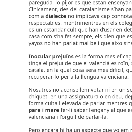
pareguda, lo pijor es que estan ensenyan
Cinicament, des del catalanisme s’han pas
com a
dialecte
no implicava cap connotac
respectables, mentrimentres en els coleg
es un estandar cult que han d’usar en de
casa com s’ha fet sempre, els dien que es 
yayos no han parlat mai be i que aixo s’ha
Inocular prejuïns
es la forma mes eficaç
tinga el prejuï de que el valencià es roïn,
catala, en la qual cosa sera mes dificil,
recuperar-lo per a la llengua valenciana.
Nosatres no aconsellem votar ni en un sen
chiquet, en una assignatura o en deu, depr
forma culta i elevada de parlar mentres qu
pare i mare
fer-li saber l’engany al que 
valenciana i l’orgull de parlar-la.
Pero encara hi ha un aspecte que volem r