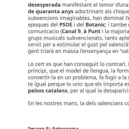
desesperada
manifestant el temor d’una
de quaranta anys
adoctrinant als chique
subvencions imaginables, han dominat l’ed
epoques del
PSOE
i del
Botanic
; i tambe
comunicacio (
Canal 9
,
à Punt
i la majori
grups musicals subvencionats, tants aple
servit per a estimular el gust pel valenci
gent triarà en massa l’ensenyança en “val
Lo cert es que han conseguit lo contrari.
principi, que el model de llengua, la form
convertir-la en un problema, fa fugir a la
te igual perque lo unic que els importa es
països catalans
, per al qual la desapari
En les nostres mans, la dels valencians co
Image 5: Artespana