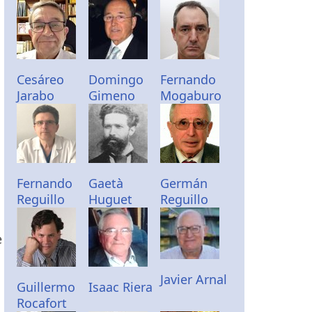
Cesáreo
Domingo
Fernando
Jarabo
Gimeno
Mogaburo
Fernando
Gaetà
Germán
Reguillo
Huguet
Reguillo
e
Javier Arnal
Guillermo
Isaac Riera
Rocafort