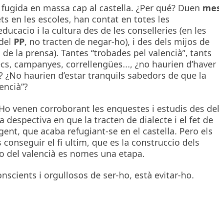
 fugida en massa cap al castella. ¿Per qué? Duen
me
ts en les escoles, han contat en totes les
ucacio i la cultura des de les conselleries (en les
 del
PP
, no tracten de negar-ho), i des dels mijos de
a de la prensa). Tantes “trobades pel valencià”, tants
cs, campanyes, correllengües..., ¿no haurien d’haver
à? ¿No haurien d’estar tranquils sabedors de que la
encià”?
 Ho venen corroborant les enquestes i estudis des de
a despectiva en que la tracten de dialecte i el fet de
 gent, que acaba refugiant-se en el castella. Pero els
 conseguir el fi ultim, que es la construccio dels
cio del valencià es nomes una etapa.
nscients i orgullosos de ser-ho, està evitar-ho.