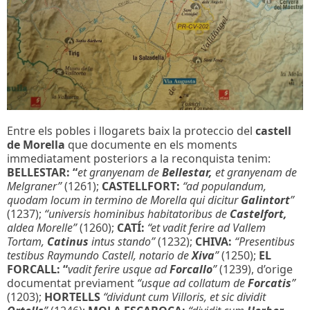
Entre els pobles i llogarets baix la proteccio del
castell
de Morella
que documente en els moments
immediatament posteriors a la reconquista tenim:
BELLESTAR: “
et granyenam de
Bellestar,
et granyenam de
Melgraner”
(1261);
CASTELLFORT:
“ad populandum,
quodam locum in termino de Morella qui dicitur
Galintort
”
(1237);
“universis hominibus habitatoribus de
Castelfort,
aldea Morelle”
(1260);
CATÍ:
“et vadit ferire ad Vallem
Tortam,
Catinus
intus stando”
(1232);
CHIVA:
“Presentibus
testibus Raymundo Castell, notario de
Xiva
”
(1250);
EL
FORCALL:
“
vadit ferire usque ad
Forcallo
”
(1239), d’orige
documentat previament
“usque ad collatum de
Forcatis
”
(1203);
HORTELLS
“dividunt cum Villoris, et sic dividit