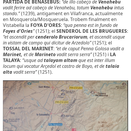
PARTIDA DE BENASEBUS:
“de illo cabeço de
Venahebu
vadit ferire ad cabeço de Venahebu, totum
Venahebu
intus
stando.”
(1239), antigament en Vilafranca, actualmente
en Mosquerola/Mosqueruela. Trobem finalment en
Vistabella la
FOYA D'ORES
:
“qua penna est in fundo de
Foyes d'Ories
”
(1251); el
SENDEROL DE LES BRUGUERES
:
“et ascendit per
cenderolo Brucariorum
, et ascendit usque
in vistam de campo qui dicitur de Arzedolo”
(1251); el
TOSSAL DEL MARINET
:
“et de caput Penna Golosa vadit a
Marinet,
et de
Marineto
vadit serra serra”
(1251) i
LA
TALAYA
:
“usque ad
talayam altam
que est inter illum
locum qui vocatur Arçedol et castro de Boyo, et de
talaia
alta
vadit serra”
(1251).