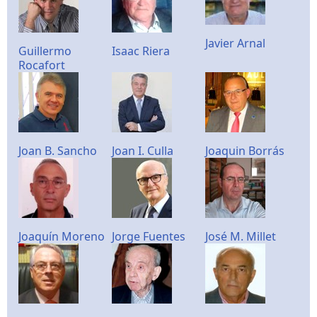
Javier Arnal
Guillermo
Isaac Riera
Rocafort
Joan B. Sancho
Joan I. Culla
Joaquin Borrás
Joaquín Moreno
Jorge Fuentes
José M. Millet