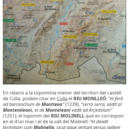
En relacio a la toponimia menor del territori del castell
de Culla, podem citar en
Culla
el
RIU MONLLEÓ
:
“et ferit
ad barranchum de
Montleon
”
(1239),
“serra serra, vadit al
Montemleoni,
et de
Monteleoni
vadit ad Arçedolum”
(1251); el toponim del
RIU MOLINELL
que es correspon
en el d’un mas i el de la vall del Molinell:
“et dividit
terminum cum
Molinello
, sicut aque vertunt versus vallem