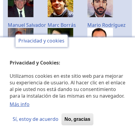
Manuel Salvador
Marc Borrás
Mario Rodríguez
Privacidad y cookies
Marisol Linares
Miguel Alabort
Miguel
Privacidad y Cookies:
Barrachina
Utilizamos cookies en este sitio web para mejorar
su experiencia de usuario. Al hacer clic en el enlace
al pie usted nos está dando su consentimiento
para la instalación de las mismas en su navegador.
MªÁngeles Bou
Pedro Baños
Pedro Fuentes
Más info
Sí, estoy de acuerdo
No, gracias