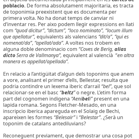
poblacio
. De forma absolutament majoritaria, es tracta
de toponimia preexistent que es documenta per
primera volta. No ha donat temps de canviar ni
d’inventar res. Per aixo podem llegir expressions en llati
com
“quod dicitur”
,
“dictum”,
“loco nominato”, “locum illum
que apellatur”,
equivalents als valencians
“dit/a”
,
“qui es
nomenat/da”
,
“apellat/ada”
. A voltes nos trobem en
alguna doble denominacio com
“Coves de Berig,
alias
dicto
Serra de Vallmanya”,
equivalent al valencià
“
en altra
manera es appellat/apellada”.
En relacio a l’antigüitat d’algun dels toponims que anem
a vore, analisant el primer d’ells, Bellestar, resulta que
podria contindre un lexema iberic d’arraïl
“bel”
, que sol
relacionar-se en el basc
“
beltz
”
o negre. L’etim forma
part del cognomen indigena
“Aeni
bel
i”
present en una
lapida romana. Segons Fletcher-Mesado, en una
inscripcio iberica apareguda en el Solaig de Bechi,
apareixen les formes
“Belesair”
i
“Belestar”
. ¿Serà un
toponim de catalans antediluvians?
Reconeguent previament, que demostrar una cosa pot