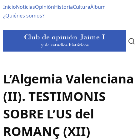
Pasar
Navegación
Inicio
Noticias
Opinión
Historia
Cultura
Álbum
al
contenido
principal
¿Quiénes somos?
principal
L’Algemia Valenciana
(II). TESTIMONIS
SOBRE L’US del
ROMANÇ (XII)