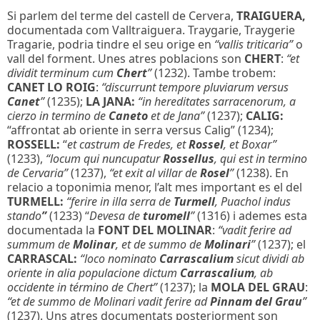
Si parlem del terme del castell de Cervera,
TRAIGUERA,
documentada com Valltraiguera. Traygarie, Traygerie
Tragarie, podria tindre el seu orige en
“vallis triticaria”
o
vall del forment. Unes atres poblacions son
CHERT
:
“et
dividit terminum cum
Chert
”
(1232). Tambe trobem:
CANET LO ROIG
:
“discurrunt tempore pluviarum versus
Canet
”
(1235);
LA JANA:
“in hereditates sarracenorum, a
cierzo in termino de
Caneto
et de Jana”
(1237);
CALIG:
“affrontat ab oriente in serra versus Calig” (1234);
ROSSELL:
“
et castrum de Fredes, et
Rossel
, et Boxar”
(1233),
“locum qui nuncupatur
Rossellus
, qui est in termino
de Cervaria”
(1237),
“et exit al villar de
Rosel
”
(1238). En
relacio a toponimia menor, l’alt mes important es el del
TURMELL:
“ferire in illa serra de
Turmell
, Puachol indus
stando
”
(1233)
“
Devesa de
turomell
”
(1316) i ademes esta
documentada la
FONT DEL MOLINAR
:
“vadit ferire ad
summum de
Molinar
, et de summo de
Molinari
”
(1237); el
CARRASCAL:
“loco nominato
Carrascalium
sicut dividi ab
oriente in alia populacione dictum
Carrascalium
, ab
occidente in término de Chert”
(1237); la
MOLA DEL GRAU
:
“et de summo de Molinari vadit ferire ad
Pinnam del Grau
”
(1237). Uns atres documentats posteriorment son