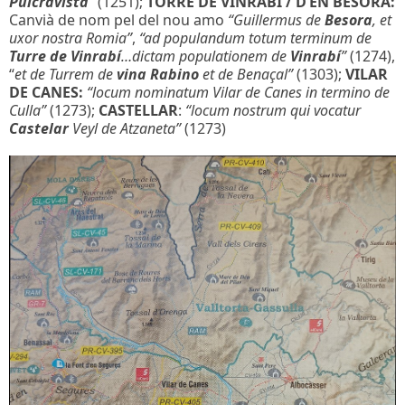
Pulcravista
”
(1251);
TORRE DE VINRABÍ / D’EN BESORA:
Canvià de nom pel del nou amo
“Guillermus de
Besora
, et
uxor nostra Romia”
,
“ad populandum totum terminum de
Turre de Vinrabí
…dictam populationem de
Vinrabí
”
(1274),
“
et de Turrem de
vina Rabino
et de Benaçal”
(1303);
VILAR
DE CANES:
“locum nominatum Vilar de Canes in termino de
Culla”
(1273);
CASTELLAR
:
“locum nostrum qui vocatur
Castelar
Veyl de Atzaneta”
(1273)