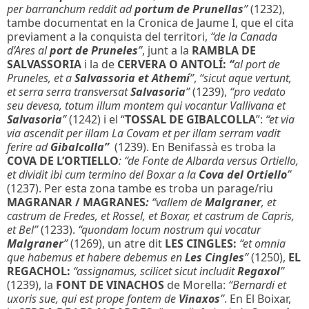
per barranchum reddit ad
portum de Prunellas
”
(1232),
tambe documentat en la Cronica de Jaume I, que el cita
previament a la conquista del territori,
“de la Canada
d’Ares al
port de Pruneles
”
, junt a la
RAMBLA DE
SALVASSORIA
i la de
CERVERA O ANTOLÍ:
“
al port de
Pruneles, et a
Salvassoria et Athemí
”
,
“sicut aque vertunt,
et serra serra transversat
Salvasoria
”
(1239),
“pro vedato
seu devesa, totum illum montem qui vocantur Vallivana et
Salvasoria
”
(1242) i el “
TOSSAL DE GIBALCOLLA
”:
“et via
via ascendit per illam La Covam et per illam serram vadit
ferire ad
Gibalcolla”
(1239). En Benifassà es troba la
COVA DE L’ORTIELLO
: “de Fonte de Albarda versus Ortiello,
et dividit ibi cum termino del Boxar a la
Cova del Ortiello
”
(1237). Per esta zona tambe es troba un parage/riu
MAGRANAR / MAGRANES
:
“vallem de
Malgraner
, et
castrum de Fredes, et Rossel, et Boxar, et castrum de Capris,
et Bel”
(1233).
“quondam locum nostrum qui vocatur
Malgraner
”
(1269), un atre dit
LES CINGLES:
“et omnia
que habemus et habere debemus en
Les Cingles
”
(1250),
EL
REGACHOL:
“assignamus, scilicet sicut includit
Regaxol
”
(1239), la
FONT DE VINACHOS
de Morella:
“Bernardi et
uxoris sue, qui est prope fontem de
Vinaxos
”
. En El Boixar,