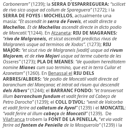
Carboneram”
(1239); la
SERRA D'ESPARREGUERA:
“scilicet
de rivo sico usque ad collum de Spareguera”
(1272); i la
SERRA DE FOYES
i
MOCHELLOS
, actualmente una
masia:
“Et ascendit in
serra de Foveis
, et vadit directe a
Mochellos
. Et de
Mochellos
ascendit directe in dicto podio
de Moncatil.”
(1244). En
Atzaneta
:
RIU DE MAGRANES
:
“
rivo de Malgraneis,
et sicut ascendit predictus rivus de
Malgraneis usque ad terminos de Xodos”.
(1273);
RIU
MAJOR:
“et sicut rivo de Malgraneis [vadit] usque ad
rivum
Majorem
, et de
rivo Majori
usque ad terme cuberta de les
Osseres”
(1273);
PLA DE MEANES
:
“de quadam hereditatem
nomine
Mianes
cum suo termino, que est in terra Cuilar et
Azanetam”
(1260). En
Benassal el
RIU DELS
ARBRES/ALBERS
:
“de podio de Moncatil vadit directe ad
baranchum del Mançanar, et intrat ad rivum qui descendit
dels Albers
”
(1244); el
BARRANC FONDO
:
“et transversat
illum
barranchum fundum
et vadit ferire ad Cabeço de
Petro Darocha”
(1239); el
COLL D'IVOL
:
“venit de Valcorba
et vadit ferire ad
collatum de Ayvol
”
(1239) i el
MONCATIL
:
“vadit ferire al illum
cabeço
de
Moncatil
”
(1239). De
Vilafranca
trobem la
FONT DE LA PENELLA,
“
et via vadit
ferire ad
fontem de Peniella
de la Mosquerola”
(1239) i la