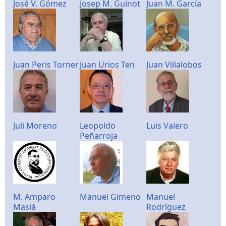
José V. Gómez
Josep M. Guinot
Juan M. García
Juan Peris Torner
Juan Urios Ten
Juan Villalobos
Juli Moreno
Leopoldo
Luis Valero
Peñarroja
M. Amparo
Manuel Gimeno
Manuel
Masiá
Rodríguez