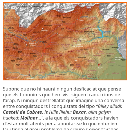
Suponc que no hi haurà ningun desficaciat que pense
que els toponims que hem vist siguen traduccions de
l’arap. Ni ningun destrellatat que imagine una conversa
entre conquistadors i conquistats del tipo
“Billey alladi:
Castell de Cabres
, le Hille Illehu:
Boxar
, alim galym
huaked:
Molinar
…”
, a la que els conquistadors havien
d’estar molt atents per a apuntar-se lo que entenien.
Qui tinga el greu problema de creure’s eixes favades,