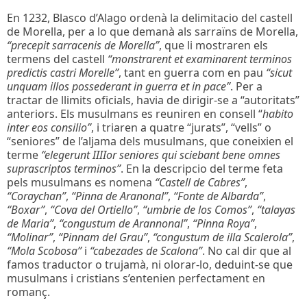
En 1232, Blasco d’Alago ordenà la delimitacio del castell
de Morella, per a lo que demanà als sarraïns de Morella,
“precepit sarracenis de Morella”
, que li mostraren els
termens del castell
“monstrarent et examinarent terminos
predictis castri Morelle”
, tant en guerra com en pau
“sicut
unquam illos possederant in guerra et in pace”
. Per a
tractar de llimits oficials, havia de dirigir-se a “autoritats”
anteriors. Els musulmans es reuniren en consell “
habito
inter eos consilio”
, i triaren a quatre “jurats”, “vells” o
“seniores” de l’aljama dels musulmans, que coneixien el
terme
“elegerunt IIIIor seniores qui sciebant bene omnes
suprascriptos terminos”
. En la descripcio del terme feta
pels musulmans es nomena
“Castell de Cabres”
,
“Coraychan”
,
“Pinna de Aranonal”
,
“Fonte de Albarda”
,
“Boxar”
,
“Cova del Ortiello”
,
“umbrie de los Comos”
,
“talayas
de Maria”
,
“congustum de Arannonal”
,
“Pinna Roya”
,
“Molinar”
,
“Pinnam del Grau”
,
“congustum de illa Scalerola”
,
“Mola Scobosa”
i
“cabezades de Scalona”
. No cal dir que al
famos traductor o trujamà, ni olorar-lo, deduint-se que
musulmans i cristians s’entenien perfectament en
romanç.