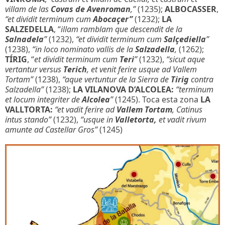
villam de las
Covas de Avenroman
,”
(1235);
ALBOCASSER
,
“et dividit terminum cum
Abocaçer”
(1232);
LA
SALZEDELLA
, “
illam ramblam que descendit de la
Salnadela
”
(1232),
“et dividit terminum cum
Salçediella
”
(1238),
“in loco nominato vallis de la
Salzadella
,
(1262);
TÍRIG
, “
et dividit terminum cum
Teri
”
(1232),
“sicut aque
vertantur versus
Terich
, et venit ferire usque ad Vallem
Tortam”
(1238),
“aque vertuntur de la Sierra de
Tirig
contra
Salzadella”
(1238);
LA VILANOVA D’ALCOLEA:
“terminum
et locum integriter de
Alcolea
”
(1245). Toca esta zona
LA
VALLTORTA:
“et vadit ferire ad
Vallem Tortam
, Catinus
intus stando”
(1232),
“usque in
Valletorta,
et vadit rivum
amunte ad Castellar Gros”
(1245)