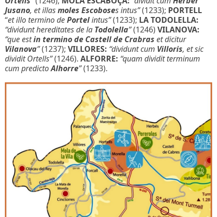
Ortells
”
(1246);
MOLA ESCABOÇA:
“dividit cum
Herber
Jusano
, et illas
moles Escobose
s intus”
(1233);
PORTELL
“
et illo termino de
Portel
intus”
(1233);
LA TODOLELLA:
“dividunt hereditates de la
Todolella
”
(1246)
VILANOVA:
“que est
in termino de Castell de Crabras
et dicitur
Vilanova
”
(1237);
VILLORES:
“dividunt cum
Villoris
, et sic
dividit Ortells”
(1246).
ALFORRE:
“quam dividit terminum
cum predicto
Alhorre
”
(1233).