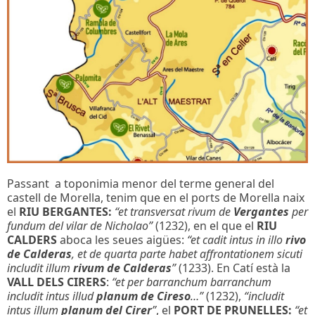
Passant a toponimia menor del terme general del
castell de Morella, tenim que en el ports de Morella naix
el
RIU BERGANTES:
“et transversat rivum de
Vergantes
per
fundum del vilar de Nicholao”
(1232), en el que el
RIU
CALDERS
aboca les seues aigües:
“et cadit intus in illo
rivo
de Calderas
, et de quarta parte habet affrontationem sicuti
includit illum
rivum de Calderas
”
(1233). En Catí està la
VALL DELS CIRERS
:
“et per barranchum barranchum
includit intus illud
planum de Cireso
…”
(1232),
“includit
intus illum
planum del Cirer
”
, el
PORT DE PRUNELLES:
“et