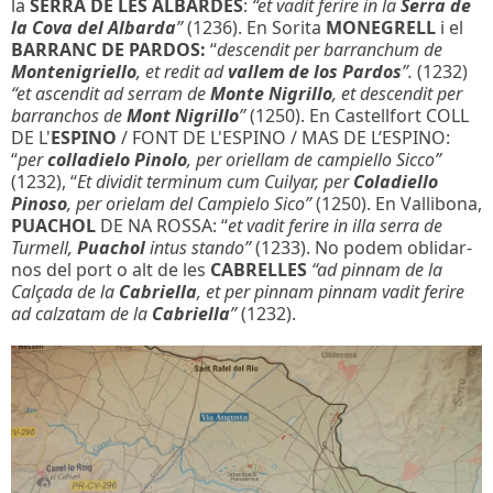
la
SERRA DE LES ALBARDES
:
“et vadit ferire in la
Serra de
la Cova del Albarda
”
(1236). En Sorita
MONEGRELL
i el
BARRANC DE PARDOS:
“
descendit per barranchum de
Montenigriello
, et redit ad
vallem de los Pardos
”.
(1232)
“et ascendit ad serram de
Monte Nigrillo
, et descendit per
barranchos de
Mont Nigrillo
”
(1250). En Castellfort COLL
DE L'
ESPINO
/ FONT DE L'ESPINO / MAS DE L’ESPINO:
“
per
colladielo Pinolo
, per oriellam de campiello Sicco”
(1232), “
Et dividit terminum cum Cuilyar, per
Coladiello
Pinoso
, per orielam del Campielo Sico”
(1250). En Vallibona,
PUACHOL
DE NA ROSSA: “
et vadit ferire in illa serra de
Turmell,
Puachol
intus stando”
(1233). No podem oblidar-
nos del port o alt de les
CABRELLES
“ad pinnam de la
Calçada de la
Cabriella
, et per pinnam pinnam vadit ferire
ad calzatam de la
Cabriella
”
(1232).