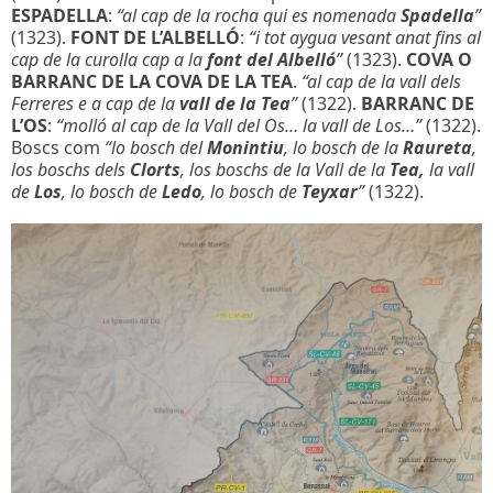
ESPADELLA
:
“al cap de la rocha qui es nomenada
Spadella
”
(1323).
FONT DE L’ALBELLÓ
:
“i tot aygua vesant anat fins al
cap de la curolla cap a la
font del Albelló
”
(1323).
COVA O
BARRANC DE LA COVA DE LA TEA
.
“al cap de la vall dels
Ferreres e a cap de la
vall de la Tea
”
(1322).
BARRANC DE
L’OS
:
“molló al cap de la Vall del Os… la vall de Los…”
(1322).
Boscs com
“lo bosch del
Monintiu
, lo bosch de la
Raureta
,
los boschs dels
Clorts
, los boschs de la Vall de la
Tea,
la vall
de
Los
, lo bosch de
Ledo
, lo bosch de
Teyxar
”
(1322).