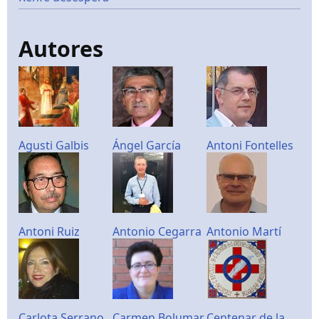
Autores
Agusti Galbis
Ángel García
Antoni Fontelles
Antoni Ruiz
Antonio Cegarra
Antonio Martí
Carlota Serrano
Carmen Bolumar
Centenar de la