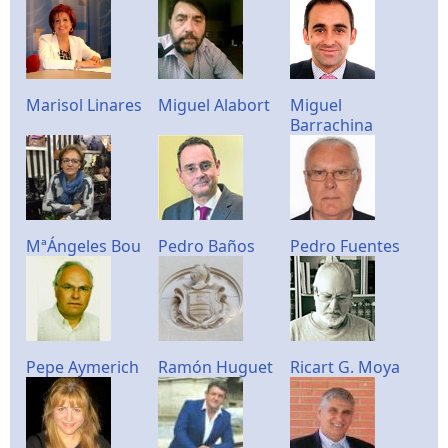
Marisol Linares
Miguel Alabort
Miguel
Barrachina
MªÁngeles Bou
Pedro Baños
Pedro Fuentes
Pepe Aymerich
Ramón Huguet
Ricart G. Moya