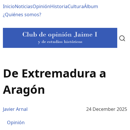
Pasar
Navegación
Inicio
Noticias
Opinión
Historia
Cultura
Álbum
al
contenido
principal
¿Quiénes somos?
principal
De Extremadura a
Aragón
Javier Arnal
24 December 2025
Opinión