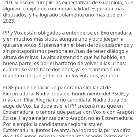
21D. Si eso es cumplir las expectativas de Guardiola, que
alguien lo explique con imparcialidad. Esperaba más
diputados, y ha logrado solamente uno más que en
2023.
PP y Vox están obligados a entenderse en Extremadura,
y en muchos más sitios, aunque uno y otro juegan a
quitarse votos. Si piensan en el bien de los ciudadanos y
sin protagonismos personales, han de tener diálogo y
altura de miras. La alta abstención que ha habido, en
buena parte, es por el hartazgo de volver a las urnas:
cuando se votó hace dos años, ya se transmitió un
mandato de que gobernaran los votados, y punto.
El 8F puede deparar un panorama similar al de
Extremadura. Nadie duda del hundimiento del PSOE, y
más con Pilar Alegría como candidata. Nadie duda del
auge de Vox. La duda es si el PP crecerá más que en
Extremadura, o tendrá que pactar con Vox o con Aragón
Existe. Hay semejanzas pero Aragón no es Extremadura.
Por ejemplo: la candidatura regionalista en
Extremadura, Juntos Levanta, ha logrado la pírrica cifra
de 4.156 votos, pero la regionalista Aragón Existe es ya