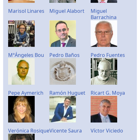
Marisol Linares
Miguel Alabort
Miguel
Barrachina
MªÁngeles Bou
Pedro Baños
Pedro Fuentes
Pepe Aymerich
Ramón Huguet
Ricart G. Moya
Verónica Rosique
Vicente Saura
Víctor Viciedo