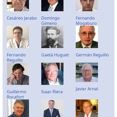
Cesáreo Jarabo
Domingo
Fernando
Gimeno
Mogaburo
Fernando
Gaetà Huguet
Germán Reguillo
Reguillo
Javier Arnal
Guillermo
Isaac Riera
Rocafort