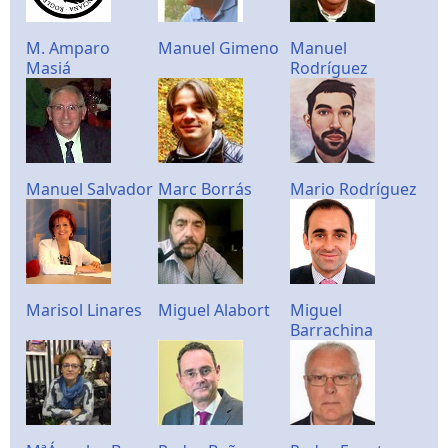
M. Amparo
Manuel Gimeno
Manuel
Masiá
Rodríguez
Manuel Salvador
Marc Borrás
Mario Rodríguez
Marisol Linares
Miguel Alabort
Miguel
Barrachina