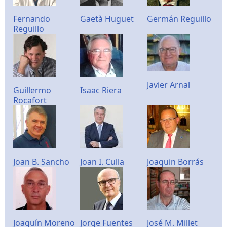
Fernando
Gaetà Huguet
Germán Reguillo
Reguillo
Javier Arnal
Guillermo
Isaac Riera
Rocafort
Joan B. Sancho
Joan I. Culla
Joaquin Borrás
Joaquín Moreno
Jorge Fuentes
José M. Millet