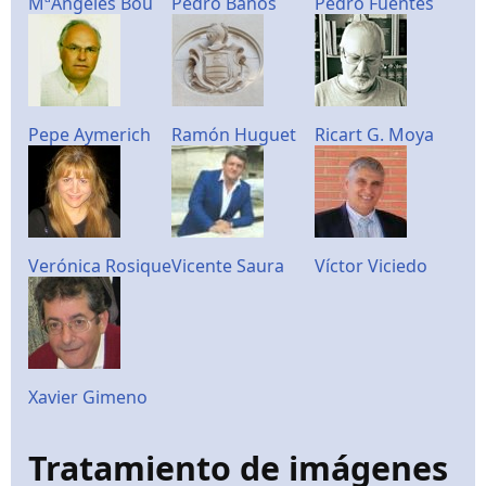
MªÁngeles Bou
Pedro Baños
Pedro Fuentes
Pepe Aymerich
Ramón Huguet
Ricart G. Moya
Verónica Rosique
Vicente Saura
Víctor Viciedo
Xavier Gimeno
Tratamiento de imágenes