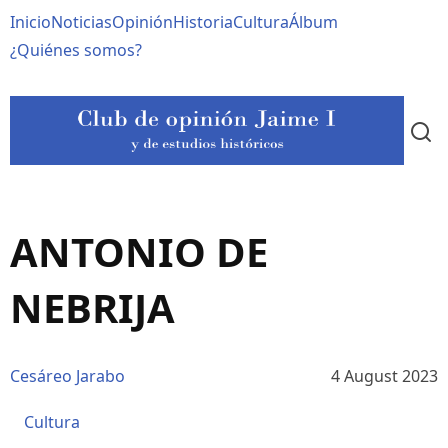
Pasar
Navegación
Inicio
Noticias
Opinión
Historia
Cultura
Álbum
al
contenido
principal
¿Quiénes somos?
principal
ANTONIO DE
NEBRIJA
Cesáreo Jarabo
4 August 2023
Cultura