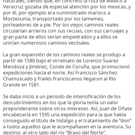
naturales, siendo que, en concreto la ruta de México a
Veracruz gozaba de especial atención por los mexicas, y
por él, por ejemplo era suministrado marisco a
Moctezuma, transportado por los tamemes,
porteadores de a pie. Por los viejos caminos reales
circularían arrieros con sus recuas, con sus carruajes y
gran parte de ellos serían empedrados y a ellos se
unirían numerosos caminos vecinales.
La gran expansión de los caminos reales se produjo a
partir de 1580 bajo el virreinato de Lorenzo Suarez
Mendoza y Jiménez, Conde de Coruña, que promocionó
expediciones hacia el norte. Así Francisco Sánchez
Chamuscado y frailes franciscanos llegaron al Río
Grande en 1581.
Se daba inicio a un periodo de intensificación de los
descubrimientos en los que la gloria tenía un valor
preponderante sobre otros intereses. Así, Juan de Oñate
encabezaría en 1595 una expedición para la que había
conseguido el título de hidalgo y el tratamiento de “don”
a todos aquellos que le acompañasen en la aventura. Su
destino: al otro lado del río “Bravo del Norte”,