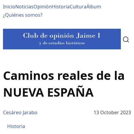
Pasar
Navegación
Inicio
Noticias
Opinión
Historia
Cultura
Álbum
al
contenido
principal
¿Quiénes somos?
principal
Caminos reales de la
NUEVA ESPAÑA
Cesáreo Jarabo
13 October 2023
Historia