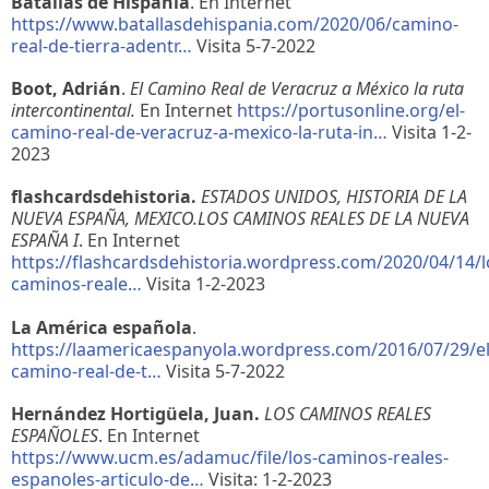
Batallas de Hispania
. En Internet
https://www.batallasdehispania.com/2020/06/camino-
real-de-tierra-adentr…
Visita 5-7-2022
Boot, Adrián
.
El Camino Real de Veracruz a México la ruta
intercontinental.
En Internet
https://portusonline.org/el-
camino-real-de-veracruz-a-mexico-la-ruta-in…
Visita 1-2-
2023
flashcardsdehistoria.
ESTADOS UNIDOS, HISTORIA DE LA
NUEVA ESPAÑA, MEXICO.LOS CAMINOS REALES DE LA NUEVA
ESPAÑA I
. En Internet
https://flashcardsdehistoria.wordpress.com/2020/04/14/l
caminos-reale…
Visita 1-2-2023
La América española
.
https://laamericaespanyola.wordpress.com/2016/07/29/el
camino-real-de-t…
Visita 5-7-2022
Hernández Hortigüela, Juan.
LOS CAMINOS REALES
ESPAÑOLES
. En Internet
https://www.ucm.es/adamuc/file/los-caminos-reales-
espanoles-articulo-de…
Visita: 1-2-2023