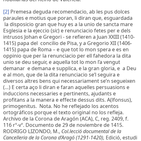
[2]
Premesa deguda recomendacio, ab les pus dolces
paraules e motius que poran, li diran que, esguardada
la disposicio gran que huy es a la unio de sancta mare
Esglesia e la ejeccio (
sic
) e renunciacio fetes per e dels
intrusos Johan e Gregori - se refieren a Juan XXIII (1410-
1415) papa del concilio de Pisa, y a Gregorio XII (1406-
1415) papa de Roma – e que tot lo mon spera e es en
oppinio que per la renunciacio per ell fahedora la dita
unio se deu seguir, e aquella tot lo mon l’a vengut
demanar e demana e supplica, e la gran gloria, e a Deu
e al mon, que de la dita renunciacio se’l seguira e
diversos altres bens qui necessariament se’n segueixen
(…) E certa aço li diran e faran aquelles persuasions e
induccions necessaries e pertinents, ajudants e
profitans a la manera e effecte dessus dits. A(lfonsus),
primogenitus. Nota. No he reflejado los acentos
ortográficos porque el texto original no los refleja.
Archivo de la Corona de Aragón (ACA), C, reg. 2409, f.
116 rº-vº. Documento de 29 de noviembre de 1415.
RODRIGO LIZONDO, M.,
Col.lecció documental de la
Cancelleria de la Corona d’Aragó (1291-1420),
Edició, estudi