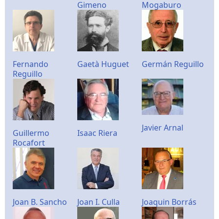
Gimeno
Mogaburo
Fernando
Gaetà Huguet
Germán Reguillo
Reguillo
Javier Arnal
Guillermo
Isaac Riera
Rocafort
Joan B. Sancho
Joan I. Culla
Joaquin Borrás