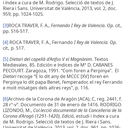
i índex a cura de M. Rodrigo
.
Selecció de textos de J.
Riera i Sans. Universitat de València, 2013,
vol. 2, doc.
959, pp. 1024-1025.
[3]
ROCA TRAVER, F. A.,
Fernando I Rey de Valencia. Op. cit.,
pp. 516-517.
[4]
ROCA TRAVER, F. A., Fernando
I Rey de Valencia. Op.
cit.,
p. 517.
[5]
Dietari del capellà d’Anfos V el Magnànim
. Textos
Medievales, 85. Edición e índices de Mª D. CABANES
PECOURT. Zaragoza, 1991. “Com foren a Perpinya”. El
Dietari
recoge “E lo dit any de MCCC [XV] foren en
Perpinya lo dit papa Benet, l’emperador, el rey Ferrando
e molt misatges dels altres reys”, p. 116.
[6]
Archivo de la Corona de Aragón (ACA), C, reg. 2441, f.
28 rº-vº. Documento de 31 de enero de 1416. RODRIGO
LIZONDO, M.,
Col.lecció documental de la Cancelleria de la
Corona d’Aragó (1291-1420), Edició
, estudi i índex a cura
de M. Rodrigo
.
Selecció de textos de J. Riera i Sans.
Universitat de València, 2013,
vol. 2, doc. 961, pp. 1026-