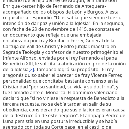
emisario fue el hijo del rey de Aragón, el Infante don
Enrique -tercer hijo de Fernando de Antequera-
acompañado de los obispos de León y Burgos. A esta
requisitoria respondió: “Dios sabía que siempre fue su
intención de dar paz y unión a la Iglesia”. En la segunda,
con fecha de 29 de noviembre de 1415, se constata en
un documento que refleja que una embajada
encabezada por fray Bonifacio Ferrer, General de la
Cartuja de Vall de Christi y Pedro Jutglar, maestro en
Sagrada Teología y confesor de nuestro primogénito el
Infante Alfonso, enviada por el rey Fernando al papa
Benedicto XIII, le solicita la abdicación en pro de la unión
de la Iglesia
[2]
. Tampoco logró su propósito. El rey
aragonés quiso saber el parecer de fray Vicente Ferrer,
personalidad que concitaba bastante consenso en la
Cristiandad “por su santidad, su vida y su doctrina”, y
fue llamado ante el Monarca. El dominico valenciano
declaró que “si no viniese la respuesta de Benedicto a la
tercera recuesta, no se debía tardar en salir de su
obediencia, considerando que sus dilaciones eran causa
de la destrucción de este negocio”. El antipapa Pedro de
Luna persistía en una postura irreductible y se había
asentado con toda su Corte papal en el castillo de