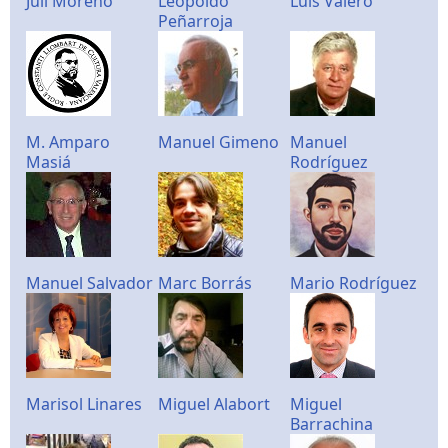
Juli Moreno
Leopoldo
Luis Valero
Peñarroja
M. Amparo
Manuel Gimeno
Manuel
Masiá
Rodríguez
Manuel Salvador
Marc Borrás
Mario Rodríguez
Marisol Linares
Miguel Alabort
Miguel
Barrachina