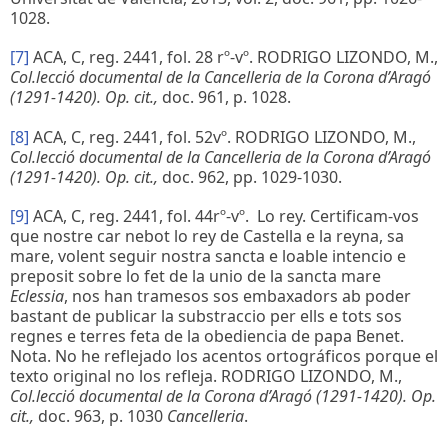
1028.
[7]
ACA, C, reg. 2441, fol. 28 rº-vº. RODRIGO LIZONDO, M.,
Col.lecció documental de la Cancelleria de la Corona d’Aragó
(1291-1420). Op. cit.,
doc. 961, p. 1028.
[8]
ACA, C, reg. 2441, fol. 52vº. RODRIGO LIZONDO, M.,
Col.lecció documental de la Cancelleria de la Corona d’Aragó
(1291-1420). Op. cit.,
doc. 962, pp. 1029-1030.
[9]
ACA, C, reg. 2441, fol. 44rº-vº. Lo rey. Certificam-vos
que nostre car nebot lo rey de Castella e la reyna, sa
mare, volent seguir nostra sancta e loable intencio e
preposit sobre lo fet de la unio de la sancta mare
Eclessia
, nos han tramesos sos embaxadors ab poder
bastant de publicar la substraccio per ells e tots sos
regnes e terres feta de la obediencia de papa Benet.
Nota. No he reflejado los acentos ortográficos porque el
texto original no los refleja. RODRIGO LIZONDO, M.,
Col.lecció documental de la Corona d’Aragó (1291-1420). Op.
cit.,
doc. 963, p. 1030
Cancelleria
.