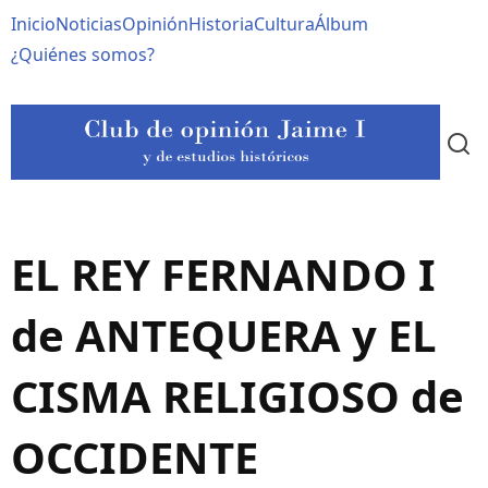
Pasar
Navegación
Inicio
Noticias
Opinión
Historia
Cultura
Álbum
al
contenido
principal
¿Quiénes somos?
principal
EL REY FERNANDO I
de ANTEQUERA y EL
CISMA RELIGIOSO de
OCCIDENTE