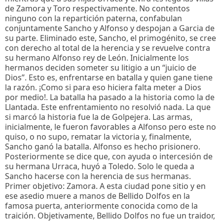
de Zamora y Toro respectivamente. No contentos
ninguno con la repartición paterna, confabulan
conjuntamente Sancho y Alfonso y despojan a Garcia de
su parte. Eliminado este, Sancho, el primogénito, se cree
con derecho al total de la herencia y se revuelve contra
su hermano Alfonso rey de León. Inicialmente los
hermanos deciden someter su litigio a un “juicio de
Dios”. Esto es, enfrentarse en batalla y quien gane tiene
la razón. ¡Como si para eso hiciera falta meter a Dios
por medio!. La batalla ha pasado a la historia como la de
Llantada. Este enfrentamiento no resolvió nada. La que
si marcó la historia fue la de Golpejera. Las armas,
inicialmente, le fueron favorables a Alfonso pero este no
quiso, o no supo, rematar la victoria y, finalmente,
Sancho ganó la batalla. Alfonso es hecho prisionero.
Posteriormente se dice que, con ayuda o intercesión de
su hermana Urraca, huyó a Toledo. Solo le queda a
Sancho hacerse con la herencia de sus hermanas.
Primer objetivo: Zamora. A esta ciudad pone sitio y en
ese asedio muere a manos de Bellido Dolfos en la
famosa puerta, anteriormente conocida como de la
traición. Objetivamente, Bellido Dolfos no fue un traidor,