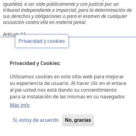
igualdad, a ser oída públicamente y con justicia por un
tribunal independiente e imparcial, para la determinación de
sus derechos y obligaciones o para el examen de cualquier
acusación contra ella en materia penal.
Artículo 11
Privacidad y cookies
1. Toda persona acusada de delito tiene derecho a que se
presuma su inocencia mientras no se pruebe su culpabilidad,
conforme a la ley y en juicio público en el que se le hayan
Privacidad y Cookies:
asegurado todas las garantías necesarias para su defensa.
2. Nadie será condenado por actos u omisiones que en el
Utilizamos cookies en este sitio web para mejorar
momento de cometerse no fueron delictivos según el
su experiencia de usuario. Al hacer clic en el enlace
Derecho nacional o internacional. Tampoco se impondrá
al pie usted nos está dando su consentimiento
pena más grave que la aplicable en el momento de la
para la instalación de las mismas en su navegador.
comisión del delito.
Más info
Artículo 12
Sí, estoy de acuerdo
No, gracias
Nadie será objeto de injerencias arbitrarias en su vida
privada, su familia, su domicilio o su correspondencia, ni de