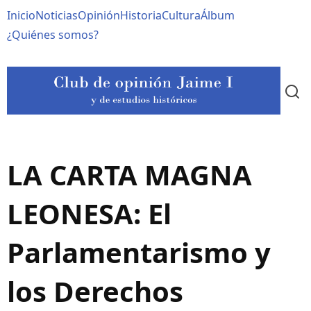
Pasar
Navegación
Inicio
Noticias
Opinión
Historia
Cultura
Álbum
al
contenido
principal
¿Quiénes somos?
principal
LA CARTA MAGNA
LEONESA: El
Parlamentarismo y
los Derechos