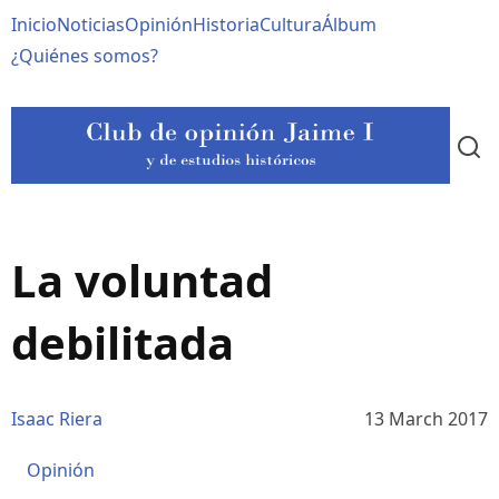
Pasar
Navegación
Inicio
Noticias
Opinión
Historia
Cultura
Álbum
al
contenido
principal
¿Quiénes somos?
principal
La voluntad
debilitada
Isaac Riera
13 March 2017
Opinión