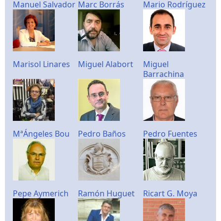
Manuel Salvador
Marc Borrás
Mario Rodríguez
Marisol Linares
Miguel Alabort
Miguel
Barrachina
MªÁngeles Bou
Pedro Baños
Pedro Fuentes
Pepe Aymerich
Ramón Huguet
Ricart G. Moya