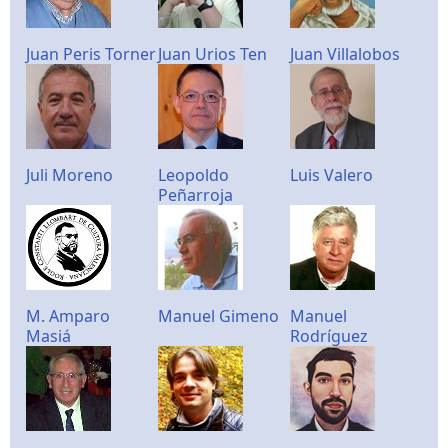
Juan Peris Torner
Juan Urios Ten
Juan Villalobos
Juli Moreno
Leopoldo
Luis Valero
Peñarroja
M. Amparo
Manuel Gimeno
Manuel
Masiá
Rodríguez