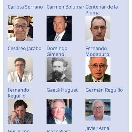
Carlota Serrano
Carmen Bolumar
Centenar de la
Ploma
Cesáreo Jarabo
Domingo
Fernando
Gimeno
Mogaburo
Fernando
Gaetà Huguet
Germán Reguillo
Reguillo
Javier Arnal
Guillermo
Isaac Riera