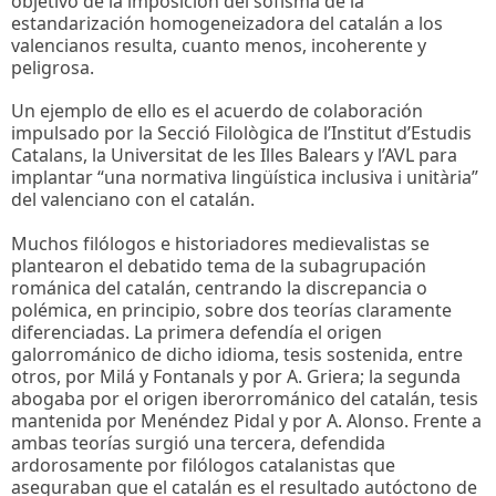
objetivo de la imposición del sofisma de la
estandarización homogeneizadora del catalán a los
valencianos resulta, cuanto menos, incoherente y
peligrosa.
Un ejemplo de ello es el acuerdo de colaboración
impulsado por la Secció Filològica de l’Institut d’Estudis
Catalans, la Universitat de les Illes Balears y l’AVL para
implantar “una normativa lingüística inclusiva i unitària”
del valenciano con el catalán.
Muchos filólogos e historiadores medievalistas se
plantearon el debatido tema de la subagrupación
románica del catalán, centrando la discrepancia o
polémica, en principio, sobre dos teorías claramente
diferenciadas. La primera defendía el origen
galorrománico de dicho idioma, tesis sostenida, entre
otros, por Milá y Fontanals y por A. Griera; la segunda
abogaba por el origen iberorrománico del catalán, tesis
mantenida por Menéndez Pidal y por A. Alonso. Frente a
ambas teorías surgió una tercera, defendida
ardorosamente por filólogos catalanistas que
aseguraban que el catalán es el resultado autóctono de