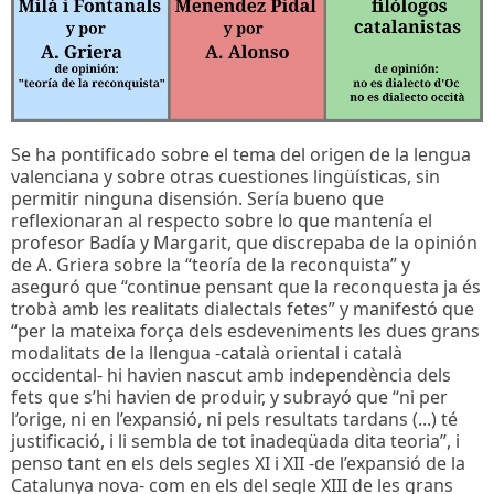
Se ha pontificado sobre el tema del origen de la lengua
valenciana y sobre otras cuestiones lingüísticas, sin
permitir ninguna disensión. Sería bueno que
reflexionaran al respecto sobre lo que mantenía el
profesor Badía y Margarit, que discrepaba de la opinión
de A. Griera sobre la “teoría de la reconquista” y
aseguró que “continue pensant que la reconquesta ja és
trobà amb les realitats dialectals fetes” y manifestó que
“per la mateixa força dels esdeveniments les dues grans
modalitats de la llengua -català oriental i català
occidental- hi havien nascut amb independència dels
fets que s’hi havien de produir, y subrayó que “ni per
l’orige, ni en l’expansió, ni pels resultats tardans (...) té
justificació, i li sembla de tot inadeqüada dita teoria”, i
penso tant en els dels segles XI i XII -de l’expansió de la
Catalunya nova- com en els del segle XIII de les grans