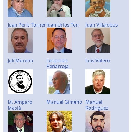
Juan Peris Torner
Juan Urios Ten
Juan Villalobos
Juli Moreno
Leopoldo
Luis Valero
Peñarroja
M. Amparo
Manuel Gimeno
Manuel
Masiá
Rodríguez