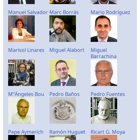
Manuel Salvador
Marc Borrás
Mario Rodríguez
Marisol Linares
Miguel Alabort
Miguel
Barrachina
MªÁngeles Bou
Pedro Baños
Pedro Fuentes
Pepe Aymerich
Ramón Huguet
Ricart G. Moya