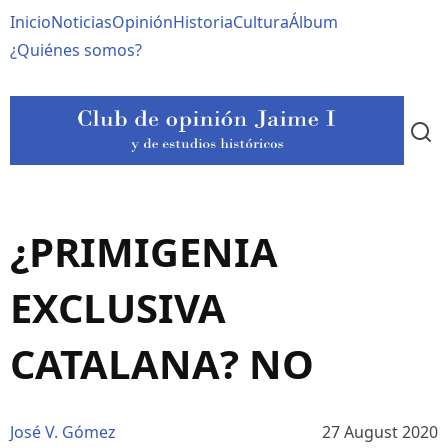
Pasar
Navegación
Inicio
Noticias
Opinión
Historia
Cultura
Álbum
al
contenido
principal
¿Quiénes somos?
principal
¿PRIMIGENIA
EXCLUSIVA
CATALANA? NO
José V. Gómez
27 August 2020