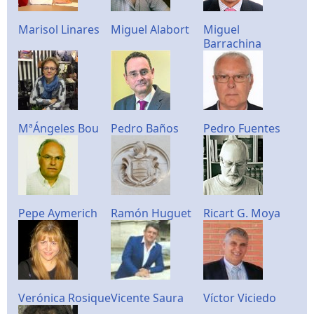
Marisol Linares
Miguel Alabort
Miguel
Barrachina
MªÁngeles Bou
Pedro Baños
Pedro Fuentes
Pepe Aymerich
Ramón Huguet
Ricart G. Moya
Verónica Rosique
Vicente Saura
Víctor Viciedo