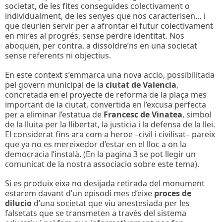
societat, de les fites conseguides colectivament o
individualment, de les senyes que nos caracterisen… i
que deurien servir per a afrontar el futur colectivament
en mires al progrés, sense perdre identitat. Nos
aboquen, per contra, a dissoldre’ns en una societat
sense referents ni objectius.
En este context s’emmarca una nova accio, possibilitada
pel govern municipal de la
ciutat de Valencia
,
concretada en el proyecte de reforma de la plaça mes
important de la ciutat, convertida en l’excusa perfecta
per a eliminar l’estatua de
Francesc de Vinatea
, simbol
de la lluita per la llibertat, la justicia i la defensa de la llei.
El considerat fins ara com a heroe –civil i civilisat– pareix
que ya no es mereixedor d’estar en el lloc a on la
democracia l’instalà. (En la pagina 3 se pot llegir un
comunicat de la nostra associacio sobre este tema).
Si es produix eixa no desijada retirada del monument
estarem davant d’un episodi mes d’eixe
proces de
dilucio
d’una societat que viu anestesiada per les
falsetats que se transmeten a través del sistema