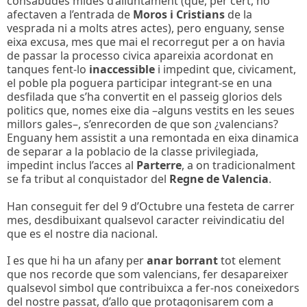
consabudes mides d’alluntament (que, per cert, no
afectaven a l’entrada de
Moros i Cristians
de la
vesprada ni a molts atres actes), pero enguany, sense
eixa excusa, mes que mai el recorregut per a on havia
de passar la processo civica apareixia acordonat en
tanques fent-lo
inaccessible
i impedint que, civicament,
el poble pla poguera participar integrant-se en una
desfilada que s’ha convertit en el passeig glorios dels
politics que, nomes eixe dia –alguns vestits en les seues
millors gales–, s’enrecorden de que son ¿valencians?
Enguany hem assistit a una remontada en eixa dinamica
de separar a la poblacio de la classe privilegiada,
impedint inclus l’acces al
Parterre
, a on tradicionalment
se fa tribut al conquistador del
Regne de Valencia
.
Han conseguit fer del 9 d’Octubre una festeta de carrer
mes, desdibuixant qualsevol caracter reivindicatiu del
que es el nostre dia nacional.
I es que hi ha un afany per
anar borrant
tot element
que nos recorde que som valencians, fer desapareixer
qualsevol simbol que contribuixca a fer-nos coneixedors
del nostre passat, d’allo que protagonisarem com a