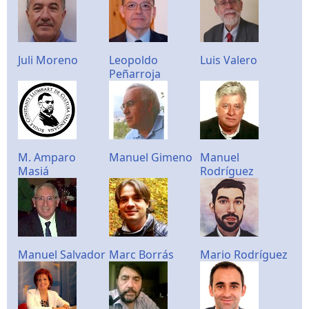
Juli Moreno
Leopoldo
Luis Valero
Peñarroja
M. Amparo
Manuel Gimeno
Manuel
Masiá
Rodríguez
Manuel Salvador
Marc Borrás
Mario Rodríguez