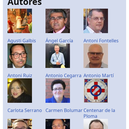
Autores
Agusti Galbis
Ángel García
Antoni Fontelles
Antoni Ruiz
Antonio Cegarra
Antonio Martí
Carlota Serrano
Carmen Bolumar
Centenar de la
Ploma