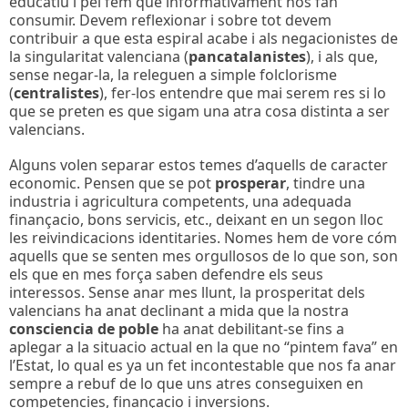
educatiu i pel fem que informativament nos fan
consumir. Devem reflexionar i sobre tot devem
contribuir a que esta espiral acabe i als negacionistes de
la singularitat valenciana (
pancatalanistes
), i als que,
sense negar-la, la releguen a simple folclorisme
(
centralistes
), fer-los entendre que mai serem res si lo
que se preten es que sigam una atra cosa distinta a ser
valencians.
Alguns volen separar estos temes d’aquells de caracter
economic. Pensen que se pot
prosperar
, tindre una
industria i agricultura competents, una adequada
finançacio, bons servicis, etc., deixant en un segon lloc
les reivindicacions identitaries. Nomes hem de vore cóm
aquells que se senten mes orgullosos de lo que son, son
els que en mes força saben defendre els seus
interessos. Sense anar mes llunt, la prosperitat dels
valencians ha anat declinant a mida que la nostra
consciencia de poble
ha anat debilitant-se fins a
aplegar a la situacio actual en la que no “pintem fava” en
l’Estat, lo qual es ya un fet incontestable que nos fa anar
sempre a rebuf de lo que uns atres conseguixen en
competencies, finançacio i inversions.