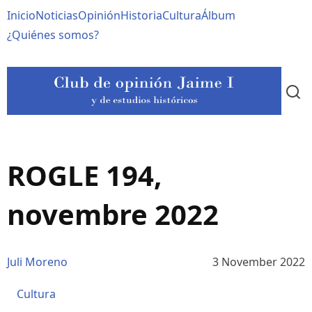
Pasar
Navegación
Inicio
Noticias
Opinión
Historia
Cultura
Álbum
al
contenido
principal
¿Quiénes somos?
principal
ROGLE 194,
novembre 2022
Juli Moreno
3 November 2022
Cultura