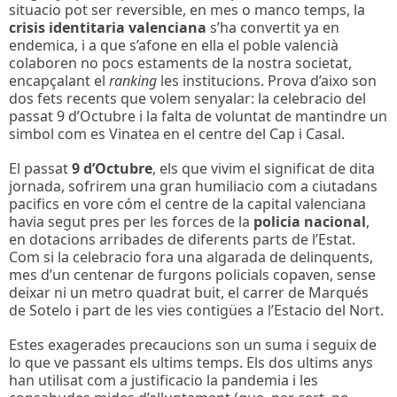
situacio pot ser reversible, en mes o manco temps, la
crisis identitaria valenciana
s’ha convertit ya en
endemica, i a que s’afone en ella el poble valencià
colaboren no pocs estaments de la nostra societat,
encapçalant el
ranking
les institucions. Prova d’aixo son
dos fets recents que volem senyalar: la celebracio del
passat 9 d’Octubre i la falta de voluntat de mantindre un
simbol com es Vinatea en el centre del Cap i Casal.
El passat
9 d’Octubre
, els que vivim el significat de dita
jornada, sofrirem una gran humiliacio com a ciutadans
pacifics en vore cóm el centre de la capital valenciana
havia segut pres per les forces de la
policia nacional
,
en dotacions arribades de diferents parts de l’Estat.
Com si la celebracio fora una algarada de delinquents,
mes d’un centenar de furgons policials copaven, sense
deixar ni un metro quadrat buit, el carrer de Marqués
de Sotelo i part de les vies contigües a l’Estacio del Nort.
Estes exagerades precaucions son un suma i seguix de
lo que ve passant els ultims temps. Els dos ultims anys
han utilisat com a justificacio la pandemia i les