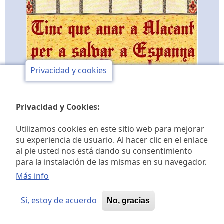
Privacidad y cookies
Privacidad y Cookies:
Utilizamos cookies en este sitio web para mejorar
su experiencia de usuario. Al hacer clic en el enlace
al pie usted nos está dando su consentimiento
Club de opinión y de
para la instalación de las mismas en su navegador.
estudios históricos Jaime I
Más info
Sí, estoy de acuerdo
No, gracias
© 2026 Club de opinión Jaime I, All rights reserved.