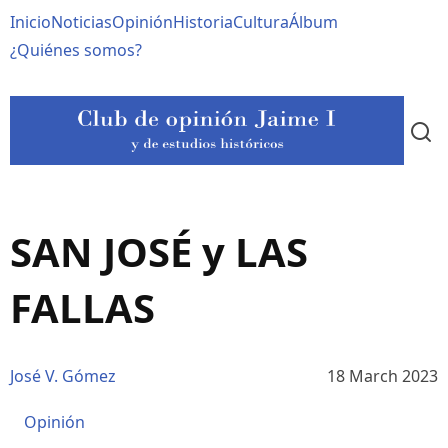
Pasar
Navegación
Inicio
Noticias
Opinión
Historia
Cultura
Álbum
al
contenido
principal
¿Quiénes somos?
principal
SAN JOSÉ y LAS
FALLAS
José V. Gómez
18 March 2023
Opinión