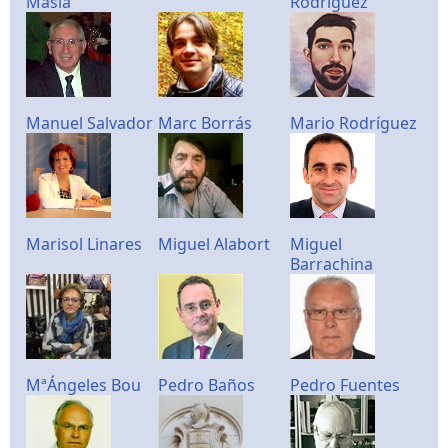
Masiá
Rodríguez
Manuel Salvador
Marc Borrás
Mario Rodríguez
Marisol Linares
Miguel Alabort
Miguel
Barrachina
MªÁngeles Bou
Pedro Baños
Pedro Fuentes