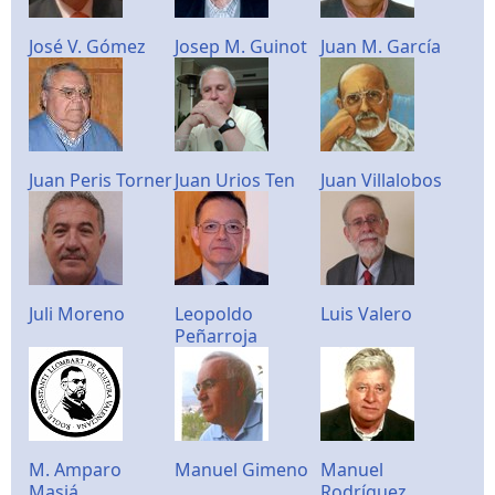
José V. Gómez
Josep M. Guinot
Juan M. García
Juan Peris Torner
Juan Urios Ten
Juan Villalobos
Juli Moreno
Leopoldo
Luis Valero
Peñarroja
M. Amparo
Manuel Gimeno
Manuel
Masiá
Rodríguez