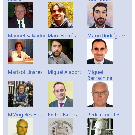
Manuel Salvador
Marc Borrás
Mario Rodríguez
Marisol Linares
Miguel Alabort
Miguel
Barrachina
MªÁngeles Bou
Pedro Baños
Pedro Fuentes