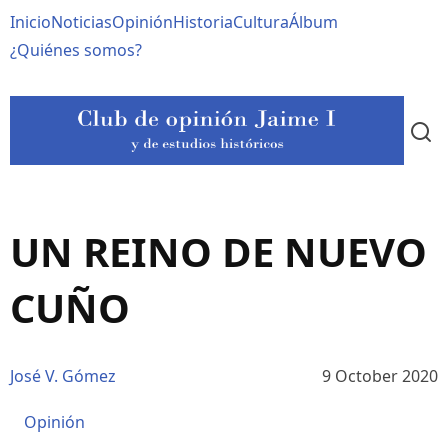
Pasar
Navegación
Inicio
Noticias
Opinión
Historia
Cultura
Álbum
al
contenido
principal
¿Quiénes somos?
principal
UN REINO DE NUEVO
CUÑO
José V. Gómez
9 October 2020
Opinión