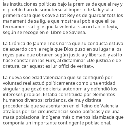
las instituciones políticas bajo la premisa de que el rey y
el pueblo han de someterse al imperio de la ley: «La
primera cosa que's cove a tot Rey es de guardar tots los
manament de sa lig, e que mostre al poble que ell te
fermament sa lig, e que la volentat s'acord ab lo feyt»,
según se recoge en el Libre de Saviesa.
La Crónica de Jaume I nos narra que su conducta estuvo
de acuerdo con la regla que Dios puso en su lugar a los
reyes para que obraren según justicia y libertad; y así lo
hace constar en los Furs, al dictaminar «De justicia e de
dretura, car aquest es lur offici de veritat».
La nueva sociedad valenciana que se configuró por
voluntad real actuó políticamente como una entidad
singular que gozó de cierta autonomía y defendió los
intereses propios. Estaba constituida por elementos
humanos diversos: cristianos, de muy distinta
procedencia que se asentaron en el Reino de Valencia
atraídos por las circunstancias socio-políticas y de una
masa poblacional indígena más o menos islamizada que
componía un importante contingente poblacional.