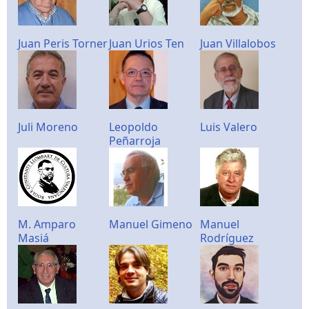
Juan Peris Torner
Juan Urios Ten
Juan Villalobos
Juli Moreno
Leopoldo
Luis Valero
Peñarroja
M. Amparo
Manuel Gimeno
Manuel
Masiá
Rodríguez