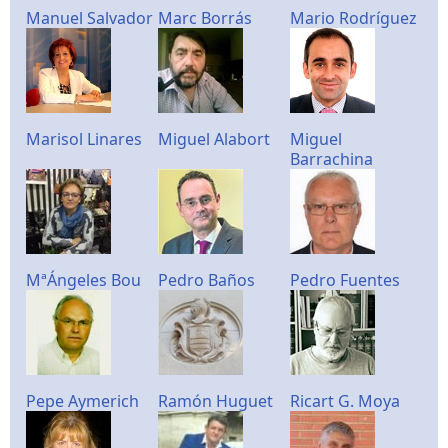
Manuel Salvador
Marc Borrás
Mario Rodríguez
Marisol Linares
Miguel Alabort
Miguel
Barrachina
MªÁngeles Bou
Pedro Baños
Pedro Fuentes
Pepe Aymerich
Ramón Huguet
Ricart G. Moya