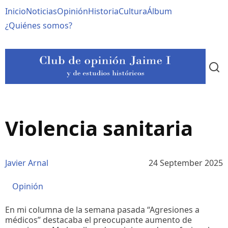
Pasar
Navegación
Inicio
Noticias
Opinión
Historia
Cultura
Álbum
al
contenido
principal
¿Quiénes somos?
principal
Violencia sanitaria
Javier Arnal
24 September 2025
Opinión
En mi columna de la semana pasada “Agresiones a
médicos” destacaba el preocupante aumento de