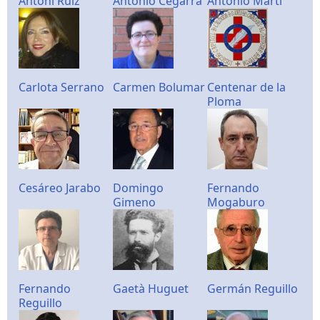
Antoni Ruiz
Antonio Cegarra
Antonio Martí
Carlota Serrano
Carmen Bolumar
Centenar de la
Ploma
Cesáreo Jarabo
Domingo
Fernando
Gimeno
Mogaburo
Fernando
Gaetà Huguet
Germán Reguillo
Reguillo