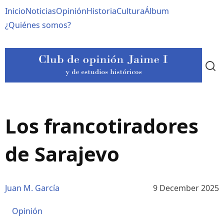
Pasar
Navegación
Inicio
Noticias
Opinión
Historia
Cultura
Álbum
al
contenido
principal
¿Quiénes somos?
principal
Los francotiradores
de Sarajevo
Juan M. García
9 December 2025
Opinión