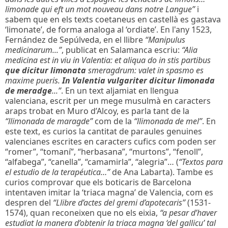
limonade qui eft un mot nouveau dans notre Langue”
i
sabem que en els texts coetaneus en castellà es gastava
‘limonate’, de forma analoga al ‘ordiate’. En l'any 1523,
Fernández de Sepúlveda, en el llibre
“Manipulus
medicinarum...”
, publicat en Salamanca escriu:
“Alia
medicina est in viu in Valentia: et aliqua do in stis partibus
que dicitur
limonata
smeragdrum: valet in spasmo es
maxime pueris.
In Valentia vulgariter dicitur limonada
de meradge
...”
. En un text aljamiat en llengua
valenciana, escrit per un mege musulmà en caracters
araps trobat en Muro d’Alcoy, es parla tant de la
“llimonada de maragde”
com de la
“llimonada de mel”
. En
este text, es curios la cantitat de paraules genuines
valencianes escrites en caracters cufics com poden ser
“romer”, “tomaní”, “herbasana”, “murtons”, “fenoll”,
“alfabega”, “canella”, “camamirla”, “alegria”… (
“Textos para
el estudio de la terapéutica…”
de Ana Labarta). Tambe es
curios comprovar que els boticaris de Barcelona
intentaven imitar la ‘triaca magna’ de Valencia, com es
despren del
“Llibre d’actes del gremi d’apotecaris”
(1531-
1574), quan reconeixen que no els eixia,
“a pesar d’haver
estudiat la manera d’obtenir la triaca magna ‘del gallicu’ tal