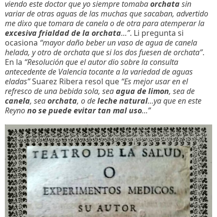
viendo este doctor que yo siempre tomaba
orchata
sin
variar de otras aguas de las muchas que sacaban, advertido
me dixo que tomara de canela o de otra para atemperar la
excesiva frialdad de la orchata
…”
. Li pregunta si
ocasiona
“mayor daño beber un vaso de agua de canela
helada, y otro de orchata que si los dos fuesen de orchata”
.
En la
“Resolución que el autor dio sobre la consulta
antecedente de Valencia tocante a la variedad de aguas
eladas”
Suarez Ribera resol que
“Es mejor usar en el
refresco de una bebida sola, sea
agua de limon
, sea de
canela
, sea
orchata
, o de
leche natural
…ya que en este
Reyno
no se puede evitar tan mal uso
…”