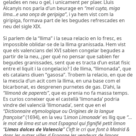
gelades en neu o gel, i unicament per plaer. Lluis
Alcanyis nos parla d’un beurage en
“mel cuyta, miga
lima…e una onça de geripiga”
, i ya hem vist com la
giripiga, formava part de les begudes refrescades en
neu del sigle XIX.
Si parlem de la “llima” i la seua relacio en lo fresc, es
impossible oblidar-se de la llima granissada. Hem vist
que els valencians del XVI sabien congelar begudes a
partir de la neu, ¿per qué no pensar que sabien fer
begudes granissades, sent que es tracta d’un estat fisic
entre el liquit i la congelacio? I de llima, “llimonada”, que
els catalans diuen “gasosa”. Trobem la relacio, en que de
la mescla d’un acit com la llima, en una base com el
bicarbonat, es desprenen purnetes de gas. D’ahi, la
“llimonà de paperets”
, que es prenia no fa massa temps.
Es curios coneixer que el castellà ‘limonada’ podria
vindre del valencià ‘llimonada’, sent que en el
“Dictionnaire etymologique ou Origines de la langue
françoise”
(1694), en la veu
‘Limon Limonade’
es llig que
“…
le mot de lima est un mot Espagnol qui fignifié petit limon
“
Limas dolces de Valencia
” C’eft le cri que font à Madrid &
dans les autres villes d Espagne les vendeurs de limons…