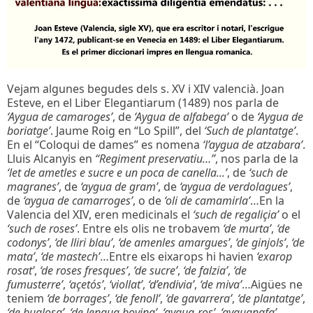
Vejam algunes begudes dels s. XV i XIV valencià. Joan
Esteve, en el Liber Elegantiarum (1489) nos parla de
‘Aygua de camaroges’
, de
‘Aygua de alfabega’
o de
‘Aygua de
boriatge’
. Jaume Roig en “Lo Spill”, del
‘Such de plantatge’
.
En el “Coloqui de dames” es nomena
‘l’aygua de atzabara’
.
Lluis Alcanyis en
“Regiment preservatiu…”
, nos parla de la
‘let de ametles e sucre e un poca de canella...’
, de
‘such de
magranes’
, de
‘aygua de gram’
, de
‘aygua de verdolagues’
,
de
‘aygua de camarroges’
, o de
‘oli de camamirla’
…En la
Valencia del XIV, eren medicinals el
‘such de regaliçia’
o el
‘such de roses’
. Entre els olis ne trobavem
‘de murta’
,
‘de
codonys’
,
‘de lliri blau’
,
‘de amenles amargues’
,
‘de ginjols’
,
‘de
mata’
,
‘de mastech’
…Entre els eixarops hi havien
‘exarop
rosat’
,
‘de roses fresques’
,
‘de sucre’
,
‘de falzia’
,
‘de
fumusterre’
,
‘açetós’
,
‘viollat’
,
‘d’endivia’
,
‘de miva’
…Aigües ne
teniem
‘de borrages’
,
‘de fenoll’
,
‘de gavarrera’
,
‘de plantatge’
,
‘de buglosa’
,
‘de lengua bovina’
,
‘aygua-ros’
,
‘ayguanafa’
…