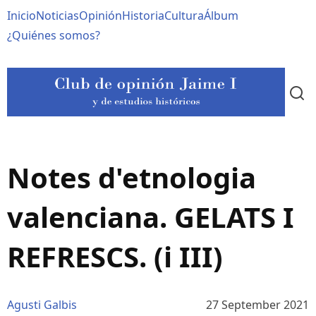
Pasar
Navegación
Inicio
Noticias
Opinión
Historia
Cultura
Álbum
al
contenido
principal
¿Quiénes somos?
principal
Notes d'etnologia
valenciana. GELATS I
REFRESCS. (i III)
Agusti Galbis
27 September 2021