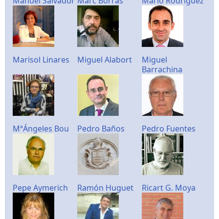
Manuel Salvador
Marc Borrás
Mario Rodríguez
Marisol Linares
Miguel Alabort
Miguel
Barrachina
MªÁngeles Bou
Pedro Baños
Pedro Fuentes
Pepe Aymerich
Ramón Huguet
Ricart G. Moya