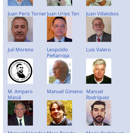
Juan Peris Torner
Juan Urios Ten
Juan Villalobos
Juli Moreno
Leopoldo
Luis Valero
Peñarroja
M. Amparo
Manuel Gimeno
Manuel
Masiá
Rodríguez