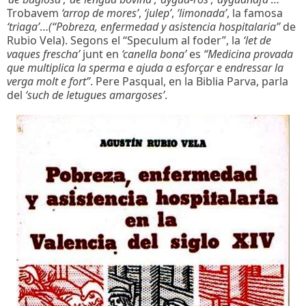
Trobavem
‘arrop de mores’
,
‘julep’
,
‘limonada’
, la famosa
‘triaga’
…
(“Pobreza, enfermedad y asistencia hospitalaria”
de
Rubio Vela). Segons el “Speculum al foder”, la
‘let de
vaques frescha’
junt en
‘canella bona’
es
“Medicina provada
que multiplica la sperma e ajuda a esforçar e endressar la
verga molt e fort”
. Pere Pasqual, en la Biblia Parva, parla
del
‘such de letugues amargoses’
.