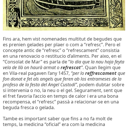
Fins ara, hem vist nomenades multitut de begudes que
es prenien gelades per plaer o com a “refresc”. Pero el
concepte antic de “refresc” o “refrescament” consistia
en una renovacio o restitucio d’aliments. Per aixo, en el
“Consolat de Mar” es parla de “
lo dia que la nau haja feyta
vela de llà on haurà armat o
refrescat
”
. Quan llegim que
en Vila-real pagaven l’any 1457,
“per lo
reffrescament
que
fon donat e fet als angels que feren ab los entrameses de la
profeso de la festa del Angel Custodi”
, podem dubtar sobre
si intervenia o no, la neu o el gel. Segurament, sent que
el fret favoria l’accio en temps de calor i era una bona
recompensa, el “refresc” passà a relacionar-se en una
beguda fresca o gelada.
Tambe es important saber que fins a no fa molt de
temps, la medicina “oficial” era com la medicina