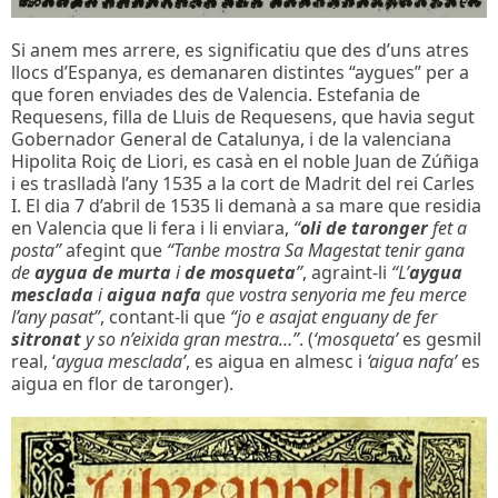
Si anem mes arrere, es significatiu que des d’uns atres
llocs d’Espanya, es demanaren distintes “aygues” per a
que foren enviades des de Valencia. Estefania de
Requesens, filla de Lluis de Requesens, que havia segut
Gobernador General de Catalunya, i de la valenciana
Hipolita Roiç de Liori, es casà en el noble Juan de Zúñiga
i es traslladà l’any 1535 a la cort de Madrit del rei Carles
I. El dia 7 d’abril de 1535 li demanà a sa mare que residia
en Valencia que li fera i li enviara,
“
oli de taronger
fet a
posta”
afegint que
“Tanbe mostra Sa Magestat tenir gana
de
aygua de murta
i
de mosqueta
”
, agraint-li
“L’
aygua
mesclada
i
aigua nafa
que vostra senyoria me feu merce
l’any pasat”
, contant-li que
“jo e asajat enguany de fer
sitronat
y so n’eixida gran mestra…”
. (
‘mosqueta’
es gesmil
real, ‘
aygua mesclada’
, es aigua en almesc i
‘aigua nafa’
es
aigua en flor de taronger).