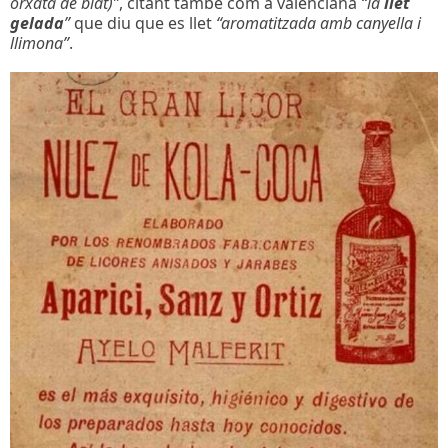
orxata de blat)”
, citant tambe com a valenciana
“la
llet
gelada
”
que diu que es llet
“aromatitzada amb canyella i
llimona”
.