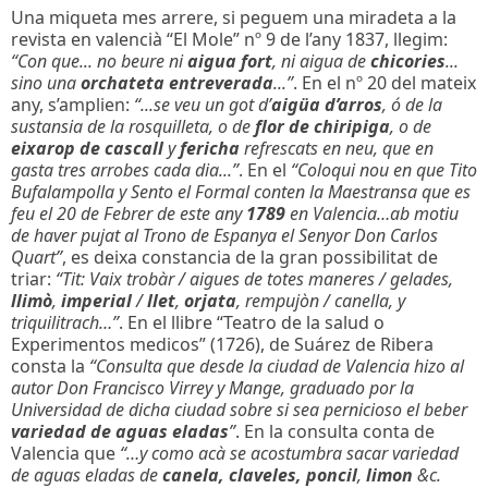
Una miqueta mes arrere, si peguem una miradeta a la
revista en valencià “El Mole” nº 9 de l’any 1837, llegim:
“Con que... no beure ni
aigua fort
, ni aigua de
chicories
...
sino una
orchateta entreverada
...”
. En el nº 20 del mateix
any, s’amplien:
“...se veu un got d’
aigüa d’arros
, ó de la
sustansia de la rosquilleta, o de
flor de chiripiga
, o de
eixarop de cascall
y
fericha
refrescats en neu, que en
gasta tres arrobes cada dia...”
. En el
“Coloqui nou en que Tito
Bufalampolla y Sento el Formal conten la Maestransa que es
feu el 20 de Febrer de este any
1789
en Valencia…ab motiu
de haver pujat al Trono de Espanya el Senyor Don Carlos
Quart”
, es deixa constancia de la gran possibilitat de
triar:
“Tit: Vaix trobàr / aigues de totes maneres / gelades,
llimò
,
imperial
/
llet
,
orjata
, rempujòn / canella, y
triquilitrach…”
. En el llibre “Teatro de la salud o
Experimentos medicos‎” (1726), de Suárez de Ribera
consta la
“Consulta que desde la ciudad de Valencia hizo al
autor Don Francisco Virrey y Mange, graduado por la
Universidad de dicha ciudad sobre si sea pernicioso el beber
variedad de aguas eladas
”
. En la consulta conta de
Valencia que
“…y como acà se acostumbra sacar variedad
de aguas eladas de
canela, claveles, poncil
,
limon
&c.