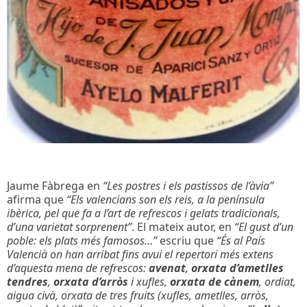
Jaume Fàbrega en
“Les postres i els pastissos de l’àvia”
afirma que
“Els valencians son els reis, a la península
ibèrica, pel que fa a l’art de refrescos i gelats tradicionals,
d’una varietat sorprenent”
. El mateix autor, en
“El gust d’un
poble: els plats més famosos…”
escriu que
“És al País
Valencià on han arribat fins avui el repertori més extens
d’aquesta mena de refrescos:
avenat
,
orxata d’ametlles
tendres
,
orxata d’arròs
i xufles,
orxata de cànem
, ordiat,
aigua civà, orxata de tres fruits (xufles, ametlles, arròs,