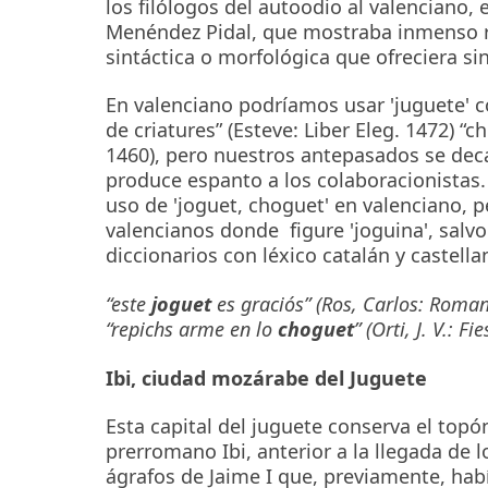
los filólogos del autoodio al valenciano
Menéndez Pidal, que mostraba inmenso re
sintáctica o morfológica que ofreciera si
En valenciano podríamos usar 'juguete' c
de criatures” (Esteve: Liber Eleg. 1472) “chi
1460), pero nuestros antepasados se de
produce espanto a los colaboracionista
uso de 'joguet, choguet' en valenciano, p
valencianos donde figure 'joguina', salvo
diccionarios con léxico catalán y castella
“este
joguet
es graciós” (Ros, Carlos: Roman
“repichs arme en lo
choguet
” (Orti, J. V.: 
Ibi, ciudad mozárabe del Juguete
Esta capital del juguete conserva el top
prerromano Ibi, anterior a la llegada de 
ágrafos de Jaime I que, previamente, hab