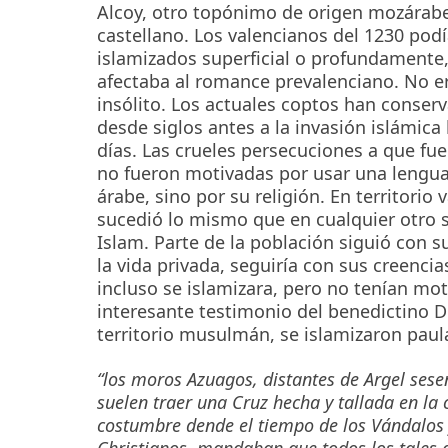
Alcoy, otro topónimo de origen mozárabe
castellano. Los valencianos del 1230 podí
islamizados superficial o profundamente,
afectaba al romance prevalenciano. No e
insólito. Los actuales coptos han conse
desde siglos antes a la invasión islámica
días. Las crueles persecuciones a que f
no fueron motivadas por usar una lengua 
árabe, sino por su religión. En territorio 
sucedió lo mismo que en cualquier otro 
Islam. Parte de la población siguió con s
la vida privada, seguiría con sus creen
incluso se islamizara, pero no tenían mo
interesante testimonio del benedictino D
territorio musulmán, se islamizaron pau
“los moros Azuagos, distantes de Argel sese
suelen traer una Cruz hecha y tallada en la 
costumbre dende el tiempo de los Vándalos 
Christianos, mandaban que todos los tales a