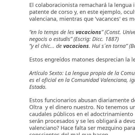
El colaboracionista remachará la lengua i
patente de corso y, en este ejemplo, ocul
valenciana, mientras que 'vacances' es m
“en lo temps de les
vacacions
” (Const. Univ
negocis o estudis” (Escrig: Dicc. 1887)
“y el chic... de
vacacions
. Hui s´en torna” (
Estos engreídos matones desprecian la l
Artículo Sexto: La lengua propia de la Comu
es el oficial en la Comunidad Valenciana, igu
Estado.
Estos funcionarios abusan diariamente d
Oltra y el dinero nuestro. No tenemos una
caudales públicos en el adoctrinamiento 
serán procesados y se les obligará a devo
valenciano? Hace falta ser mezquino par
conscientes del mal que hacen.