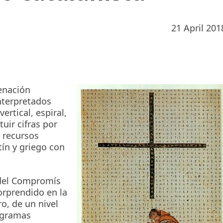
21 April 201
enación
nterpretados
ertical, espiral,
tuir cifras por
 recursos
tín y griego con
 del Compromís
orprendido en la
, de un nivel
ligramas