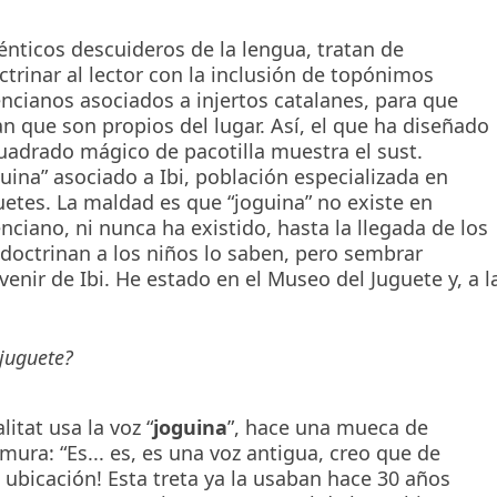
énticos descuideros de la lengua, tratan de
ctrinar al lector con la inclusión de topónimos
encianos asociados a injertos catalanes, para que
an que son propios del lugar. Así, el que ha diseñado
cuadrado mágico de pacotilla muestra el sust.
guina” asociado a Ibi, población especializada en
uetes. La maldad es que “joguina” no existe en
enciano, ni nunca ha existido, hasta la llegada de los
adoctrinan a los niños lo saben, pero sembrar
nir de Ibi. He estado en el Museo del Juguete y, a l
 juguete?
itat usa la voz “
joguina
”, hace una mueca de
ura: “Es... es, es una voz antigua, creo que de
lsa ubicación! Esta treta ya la usaban hace 30 años