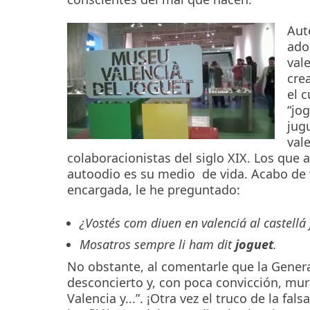
Aut
ado
val
cre
el 
“jo
jug
val
colaboracionistas del siglo XIX. Los que 
autoodio es su medio de vida. Acabo de ve
encargada, le he preguntado:
¿Vostés com diuen en valenciá al castellá
Mosatros sempre li ham dit
joguet
.
No obstante, al comentarle que la General
desconcierto y, con poca convicción, murm
Valencia y...”. ¡Otra vez el truco de la fa