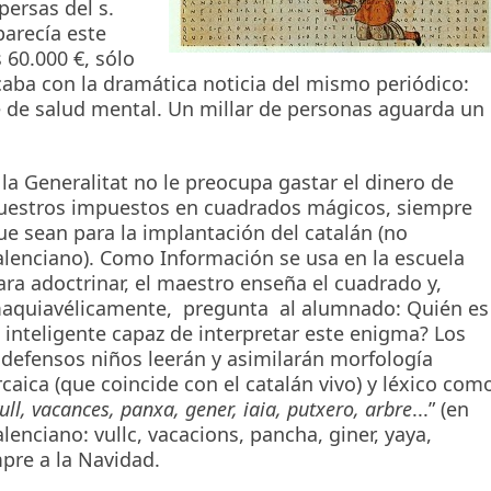
persas del s.
parecía este
 60.000 €, sólo
caba con la dramática noticia del mismo periódico:
re de salud mental. Un millar de personas aguarda un
 la Generalitat no le preocupa gastar el dinero de
uestros impuestos en cuadrados mágicos, siempre
ue sean para la implantación del catalán (no
alenciano). Como Información se usa en la escuela
ara adoctrinar, el maestro enseña el cuadrado y,
aquiavélicamente, pregunta al alumnado: Quién es
l inteligente capaz de interpretar este enigma? Los
ndefensos niños leerán y asimilarán morfología
rcaica (que coincide con el catalán vivo) y léxico com
ull, vacances, panxa, gener, iaia, putxero, arbre
...” (en
alenciano: vullc, vacacions, pancha, giner, yaya,
mpre a la Navidad.