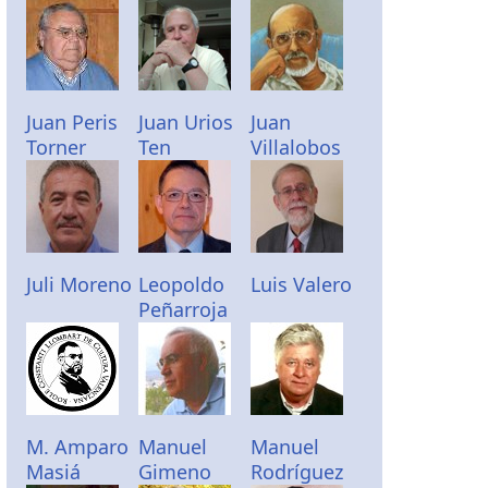
Juan Peris
Juan Urios
Juan
Torner
Ten
Villalobos
Juli Moreno
Leopoldo
Luis Valero
Peñarroja
M. Amparo
Manuel
Manuel
Masiá
Gimeno
Rodríguez