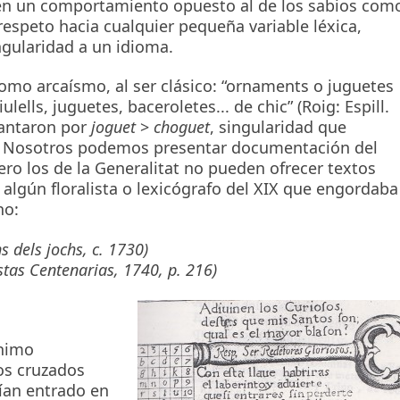
, en un comportamiento opuesto al de los sabios com
speto hacia cualquier pequeña variable léxica,
ngularidad a un idioma.
omo arcaísmo, al ser clásico: “ornaments o juguetes
ulells, juguetes, baceroletes... de chic” (Roig: Espill.
cantaron por
joguet
>
choguet
, singularidad que
s. Nosotros podemos presentar documentación del
ero los de la Generalitat no pueden ofrecer textos
 algún floralista o lexicógrafo del XIX que engordaba
no:
s dels jochs, c. 1730)
Fiestas Centenarias, 1740, p. 216)
ónimo
los cruzados
ían entrado en