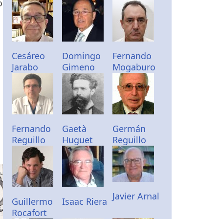
o
Cesáreo
Domingo
Fernando
Jarabo
Gimeno
Mogaburo
Fernando
Gaetà
Germán
Reguillo
Huguet
Reguillo
Javier Arnal
Guillermo
Isaac Riera
Rocafort