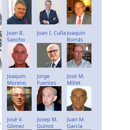
Joan B.
Joan I. Culla
Joaquin
Sancho
Borrás
Joaquín
Jorge
José M.
Moreno
Fuentes
Millet
José V.
Josep M.
Juan M.
n
Gómez
Guinot
García