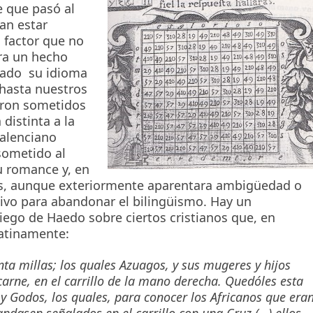
 que pasó al
an estar
 factor que no
ra un hecho
rvado su idioma
 hasta nuestros
ueron sometidos
distinta a la
valenciano
sometido al
u romance y, en
cias, aunque exteriormente aparentara ambigüedad o
tivo para abandonar el bilingüismo. Hay un
iego de Haedo sobre ciertos cristianos que, en
latinamente:
nta millas; los quales Azuagos, y sus mugeres y hijos
carne, en el carrillo de la mano derecha. Quedóles esta
y Godos, los quales, para conocer los Africanos que era
ndasen señalados en el carrillo con una Cruz (…) ellos