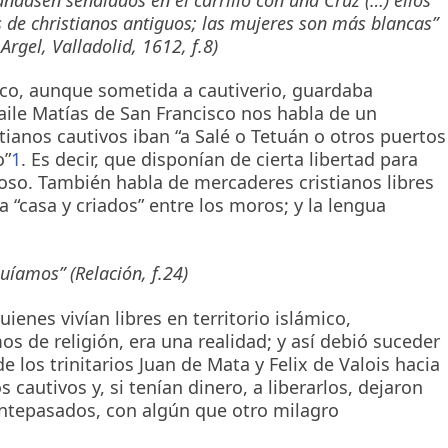
 de christianos antiguos; las mujeres son más blancas”
rgel, Valladolid, 1612, f.8)
mico, aunque sometida a cautiverio, guardaba
raile Matías de San Francisco nos habla de un
tianos cautivos iban “a Salé o Tetuán o otros puertos
o”
1
. Es decir, que disponían de cierta libertad para
ioso. También habla de mercaderes cristianos libres
 “casa y criados” entre los moros; y la lengua
huíamos” (Relación, f.24)
uienes vivían libres en territorio islámico,
 de religión, era una realidad; y así debió suceder
e los trinitarios Juan de Mata y Felix de Valois hacia
 cautivos y, si tenían dinero, a liberarlos, dejaron
antepasados, con algún que otro milagro
: