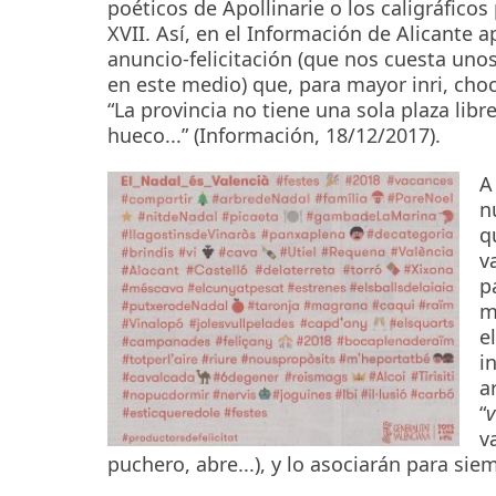
poéticos de Apollinarie o los caligráficos 
XVII. Así, en el Información de Alicante a
anuncio-felicitación (que nos cuesta unos
en este medio) que, para mayor inri, cho
“La provincia no tiene una sola plaza lib
hueco...” (Información, 18/12/2017).
A
n
q
v
p
m
e
i
a
“
v
v
puchero, abre...), y lo asociarán para sie