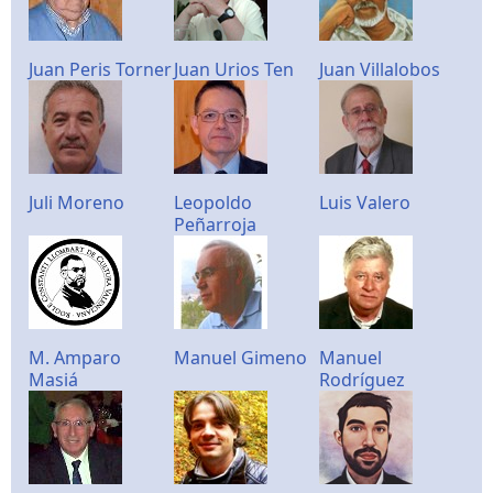
Juan Peris Torner
Juan Urios Ten
Juan Villalobos
Juli Moreno
Leopoldo
Luis Valero
Peñarroja
M. Amparo
Manuel Gimeno
Manuel
Masiá
Rodríguez