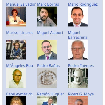
Manuel Salvador
Marc Borrás
Mario Rodríguez
Marisol Linares
Miguel Alabort
Miguel
Barrachina
MªÁngeles Bou
Pedro Baños
Pedro Fuentes
Pepe Aymerich
Ramón Huguet
Ricart G. Moya