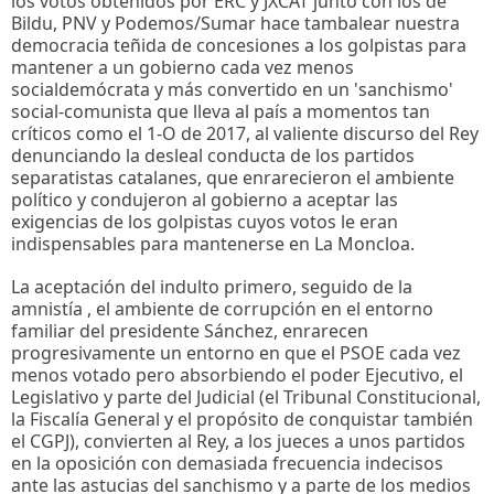
los votos obtenidos por ERC y JXCAT junto con los de
Bildu, PNV y Podemos/Sumar hace tambalear nuestra
democracia teñida de concesiones a los golpistas para
mantener a un gobierno cada vez menos
socialdemócrata y más convertido en un 'sanchismo'
social-comunista que lleva al país a momentos tan
críticos como el 1-O de 2017, al valiente discurso del Rey
denunciando la desleal conducta de los partidos
separatistas catalanes, que enrarecieron el ambiente
político y condujeron al gobierno a aceptar las
exigencias de los golpistas cuyos votos le eran
indispensables para mantenerse en La Moncloa.
La aceptación del indulto primero, seguido de la
amnistía , el ambiente de corrupción en el entorno
familiar del presidente Sánchez, enrarecen
progresivamente un entorno en que el PSOE cada vez
menos votado pero absorbiendo el poder Ejecutivo, el
Legislativo y parte del Judicial (el Tribunal Constitucional,
la Fiscalía General y el propósito de conquistar también
el CGPJ), convierten al Rey, a los jueces a unos partidos
en la oposición con demasiada frecuencia indecisos
ante las astucias del sanchismo y a parte de los medios