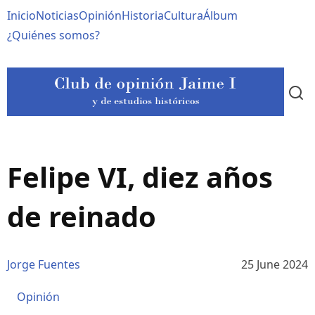
Pasar
Navegación
Inicio
Noticias
Opinión
Historia
Cultura
Álbum
al
contenido
principal
¿Quiénes somos?
principal
Felipe VI, diez años
de reinado
Jorge Fuentes
25 June 2024
Opinión