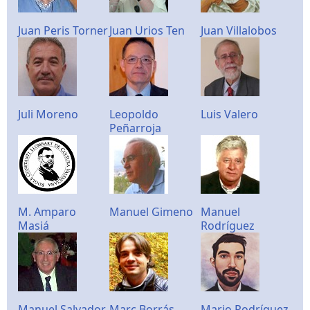
Juan Peris Torner
Juan Urios Ten
Juan Villalobos
Juli Moreno
Leopoldo
Luis Valero
Peñarroja
M. Amparo
Manuel Gimeno
Manuel
Masiá
Rodríguez
Manuel Salvador
Marc Borrás
Mario Rodríguez