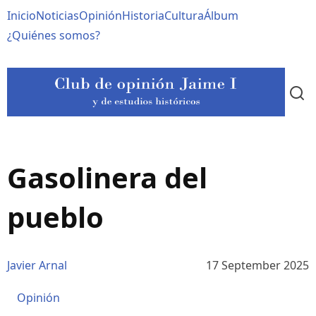
Pasar
Navegación
Inicio
Noticias
Opinión
Historia
Cultura
Álbum
al
contenido
principal
¿Quiénes somos?
principal
Gasolinera del
pueblo
Javier Arnal
17 September 2025
Opinión