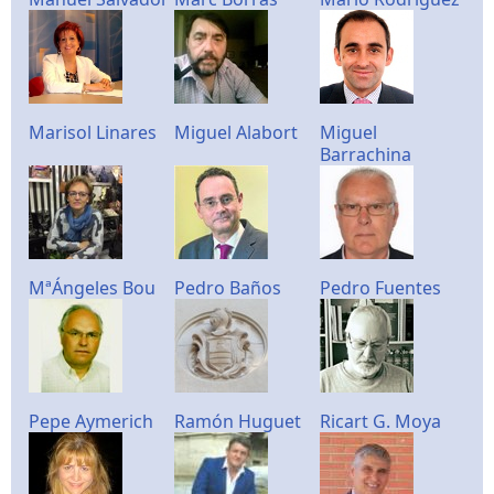
Marisol Linares
Miguel Alabort
Miguel
Barrachina
MªÁngeles Bou
Pedro Baños
Pedro Fuentes
Pepe Aymerich
Ramón Huguet
Ricart G. Moya