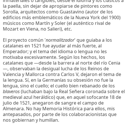
inmateriales o tangibles, desde el idioma y los clásicos a
la paella, sin dejar de apropiarse de pintores como
Sorolla, arquitectos como Guastavino (autor de los
edificios más emblemáticos de la Nueva York del 1900)
músicos como Martín y Soler (el auténtico rival de
Mozart en Viena, no Salieri), etc.
El proyecto común '
normalitzador
' que guiaba a los
catalanes en 1521 fue ayudar al más fuerte, al
Emperador; y el tema del idioma o lengua no les
motivaba excesivamente. Según los hechos, los
catalanes que —desde la barrera al norte del río Cenia
—, observaban la desigual lucha de los Reinos de
Valencia y Mallorca contra Carlos V, dejaron el tema de
la lengua. Sí, en la Germanías su obsesión no fue la
lengua, sino el cuello; el cuello bien rebanado de los
blaveros
(luchaban bajo la Real Señera coronada sobre el
medieval azul heráldico) que, en aquel sofocante 18 de
julio de 1521, anegaron de sangre el campo de
Almenara. No hay Memoria Histórica para ellos, mis
antepasados, por parte de los colaboracionistas que
nos gobiernan y humillan.