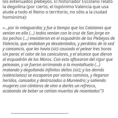
los extenuados plebeyos. El historiador Escolano relató
la degollina (por cierto, el topónimo Valencia que usa
alude a todo el Reino o territorio, no sólo a la ciudad
homónima):
«...por la retaguardia; y fue a tiempo que los Catalanes que
venían en ella (…) todos venían con la cruz de San Jorge en
los pechos (…) envistieron en el esquadrón de los Plebeyos de
Valencia, que andaban ya desalentados, y perdidos de la sed
y cansancio, que les havia (sic) causado el pelear tres horas
sin parar, el calor de los caniculares, y el alcance que dieron
al esquadrón de los Moros. Con esto afloxaron del rigor que
peleavan, y se fueron arrimando a la montañuela (...)
matando y degollando infinitos dellos (sic); y los demás
(valencianos) se escaparon por varios caminos, y llegaron
heridos, cansados y destrozados a Murviedro; y saliendo
mugeres con cántaros de vino a darles un refresco,
acabando de beber se cahían muertos de reventados”
3
_______________________________