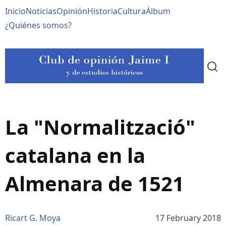
Pasar
Navegación
Inicio
Noticias
Opinión
Historia
Cultura
Álbum
al
contenido
principal
¿Quiénes somos?
principal
La "Normalització"
catalana en la
Almenara de 1521
Ricart G. Moya
17 February 2018