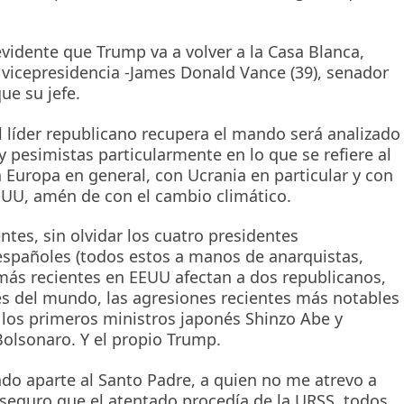
evidente que Trump va a volver a la Casa Blanca,
vicepresidencia -James Donald Vance (39), senador
ue su jefe.
el líder republicano recupera el mando será analizado
pesimistas particularmente en lo que se refiere al
uropa en general, con Ucrania en particular y con
EUU, amén de con el cambio climático.
ntes, sin olvidar los cuatro presidentes
españoles (todos estos a manos de anarquistas,
 más recientes en EEUU afectan a dos republicanos,
es del mundo, las agresiones recientes más notables
, los primeros ministros japonés Shinzo Abe y
Bolsonaro. Y el propio Trump.
do aparte al Santo Padre, a quien no me atrevo a
 seguro que el atentado procedía de la URSS, todos