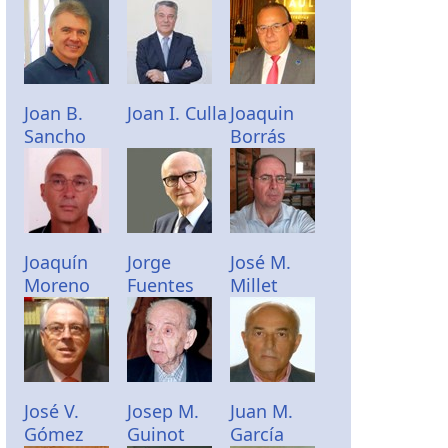
Joan B.
Joan I. Culla
Joaquin
Sancho
Borrás
Joaquín
Jorge
José M.
Moreno
Fuentes
Millet
José V.
Josep M.
Juan M.
Gómez
Guinot
García