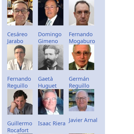
Cesáreo
Domingo
Fernando
Jarabo
Gimeno
Mogaburo
Fernando
Gaetà
Germán
Reguillo
Huguet
Reguillo
Javier Arnal
Guillermo
Isaac Riera
Rocafort