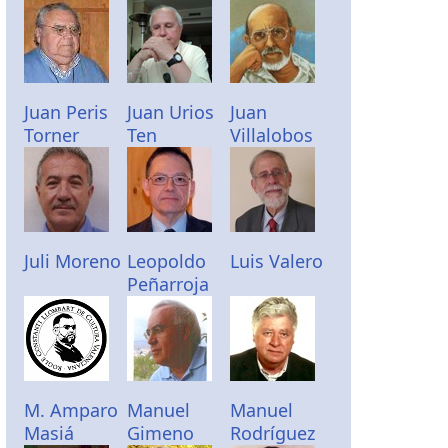
Juan Peris
Juan Urios
Juan
Torner
Ten
Villalobos
Juli Moreno
Leopoldo
Luis Valero
Peñarroja
M. Amparo
Manuel
Manuel
Masiá
Gimeno
Rodríguez