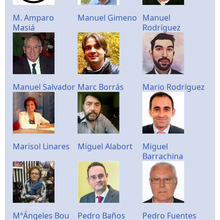
M. Amparo
Manuel Gimeno
Manuel
Masiá
Rodríguez
Manuel Salvador
Marc Borrás
Mario Rodríguez
Marisol Linares
Miguel Alabort
Miguel
Barrachina
MªÁngeles Bou
Pedro Baños
Pedro Fuentes