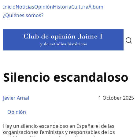
Pasar
Navegación
Inicio
Noticias
Opinión
Historia
Cultura
Álbum
al
contenido
principal
¿Quiénes somos?
principal
Silencio escandaloso
Javier Arnal
1 October 2025
Opinión
Hay un silencio escandaloso en España: el de las
organizaciones feministas y responsables de los