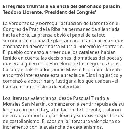
El regreso triunfal a Valencia del denonado paladín
Teodoro Llorente, ‘President del Congrés’
La vergonzosa y borreguil actuación de Llorente en el
Congrés de Prat de la Riba ha permanecida silenciada
hasta ahora. La prensa obvió el papel de cateto
secundario incapaz de plantar cara a tanto prenazi que
amenazaba devorar hasta Murcia. Sucedió lo contrario.
El pueblo comenzó a creer que los catalanes habían
tenido en cuenta las decisiones idiomáticas del poeta y
que era alguien en la Barcelona de los negreros Cases-
Carbó y el falsificador Jaume Massó. El propio Llorente
encontró interesante esta aureola de Dios lingüístico y
comenzó a adoctrinar y fustigar a los que usaban «el
habla corrompidísima de Valencia».
Los literatos valencianos, desde Pascual Tirado a
Morales San Martín, comenzaron a sentir repulsa de su
lengua corrompida y, a imitación de Llorente, trataron
de erradicar morfologías, léxico y sintaxis sospechosos
de castellanismo. El caos en la literatura valenciana se
incrementó con la avalancha de catalanismos,