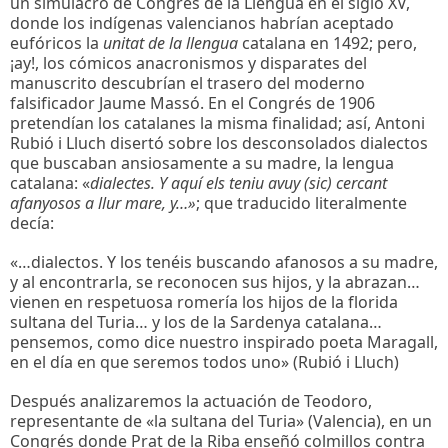
un simulacro de Congrés de la Llengua en el siglo XV,
donde los indígenas valencianos habrían aceptado
eufóricos la
unitat de la llengua
catalana en 1492; pero,
¡ay!, los cómicos anacronismos y disparates del
manuscrito descubrían el trasero del moderno
falsificador Jaume Massó. En el Congrés de 1906
pretendían los catalanes la misma finalidad; así, Antoni
Rubió i Lluch disertó sobre los desconsolados dialectos
que buscaban ansiosamente a su madre, la lengua
catalana: «
dialectes. Y aquí els teniu avuy (sic) cercant
afanyosos a llur mare, y…»
; que traducido literalmente
decía:
«…dialectos. Y los tenéis buscando afanosos a su madre,
y al encontrarla, se reconocen sus hijos, y la abrazan…
vienen en respetuosa romería los hijos de la florida
sultana del Turia… y los de la Sardenya catalana…
pensemos, como dice nuestro inspirado poeta Maragall,
en el día en que seremos todos uno» (Rubió i Lluch)
Después analizaremos la actuación de Teodoro,
representante de «la sultana del Turia» (Valencia), en un
Congrés donde Prat de la Riba enseñó colmillos contra