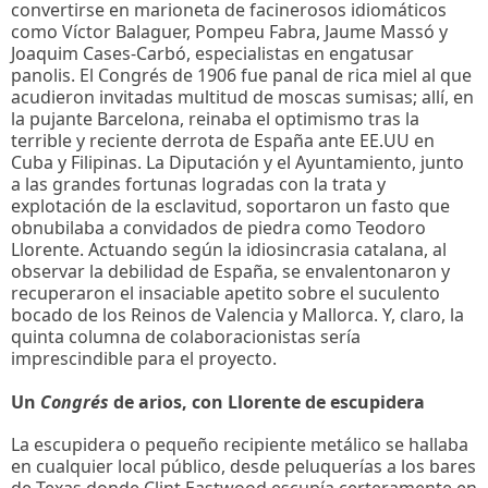
convertirse en marioneta de facinerosos idiomáticos
como Víctor Balaguer, Pompeu Fabra, Jaume Massó y
Joaquim Cases-Carbó, especialistas en engatusar
panolis. El Congrés de 1906 fue panal de rica miel al que
acudieron invitadas multitud de moscas sumisas; allí, en
la pujante Barcelona, reinaba el optimismo tras la
terrible y reciente derrota de España ante EE.UU en
Cuba y Filipinas. La Diputación y el Ayuntamiento, junto
a las grandes fortunas logradas con la trata y
explotación de la esclavitud, soportaron un fasto que
obnubilaba a convidados de piedra como Teodoro
Llorente. Actuando según la idiosincrasia catalana, al
observar la debilidad de España, se envalentonaron y
recuperaron el insaciable apetito sobre el suculento
bocado de los Reinos de Valencia y Mallorca. Y, claro, la
quinta columna de colaboracionistas sería
imprescindible para el proyecto.
Un
Congrés
de arios, con Llorente de escupidera
La escupidera o pequeño recipiente metálico se hallaba
en cualquier local público, desde peluquerías a los bares
de Texas donde Clint Eastwood escupía certeramente en