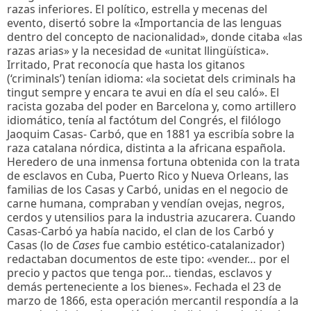
razas inferiores. El político, estrella y mecenas del
evento, disertó sobre la «Importancia de las lenguas
dentro del concepto de nacionalidad», donde citaba «las
razas arias» y la necesidad de «unitat llingüística».
Irritado, Prat reconocía que hasta los gitanos
(‘criminals’) tenían idioma: «la societat dels criminals ha
tingut sempre y encara te avui en día el seu caló». El
racista gozaba del poder en Barcelona y, como artillero
idiomático, tenía al factótum del Congrés, el filólogo
Jaoquim Casas- Carbó, que en 1881 ya escribía sobre la
raza catalana nórdica, distinta a la africana española.
Heredero de una inmensa fortuna obtenida con la trata
de esclavos en Cuba, Puerto Rico y Nueva Orleans, las
familias de los Casas y Carbó, unidas en el negocio de
carne humana, compraban y vendían ovejas, negros,
cerdos y utensilios para la industria azucarera. Cuando
Casas-Carbó ya había nacido, el clan de los Carbó y
Casas (lo de
Cases
fue cambio estético-catalanizador)
redactaban documentos de este tipo: «vender… por el
precio y pactos que tenga por… tiendas, esclavos y
demás perteneciente a los bienes». Fechada el 23 de
marzo de 1866, esta operación mercantil respondía a la