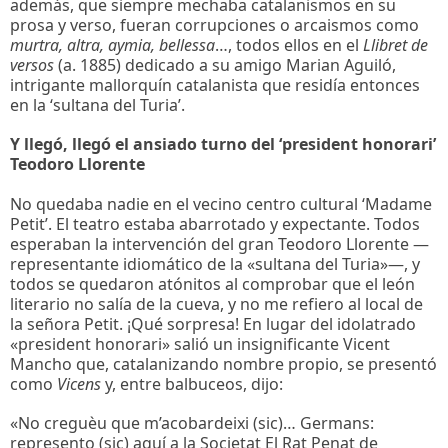
además, que siempre mechaba catalanismos en su
prosa y verso, fueran corrupciones o arcaismos como
murtra, altra,
aymia, bellessa
…, todos ellos en el
Llibret de
versos
(a. 1885) dedicado a su amigo Marian Aguiló,
intrigante mallorquín catalanista que residía entonces
en la ‘sultana del Turia’.
Y llegó, llegó el ansiado turno del ‘president honorari’
Teodoro Llorente
No quedaba nadie en el vecino centro cultural ‘Madame
Petit’. El teatro estaba abarrotado y expectante. Todos
esperaban la intervención del gran Teodoro Llorente —
representante idiomático de la «sultana del Turia»—, y
todos se quedaron atónitos al comprobar que el león
literario no salía de la cueva, y no me refiero al local de
la señora Petit. ¡Qué sorpresa! En lugar del idolatrado
«president honorari» salió un insignificante Vicent
Mancho que, catalanizando nombre propio, se presentó
como
Vicens
y, entre balbuceos, dijo:
«No creguèu que m’acobardeixi (sic)… Germans:
represento (sic) aquí a la Societat El Rat Penat de