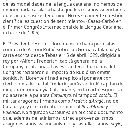
de las modalidades de la lengua catalana, no hemos de
denominarla catalana hasta que los mismos valencianos
quieran que así se denomine. No es solamente cuestión
científica, es cuestión de sentimiento» (Cases-Carbó en
el Primer Congrés Internacional de la Llengua Catalana,
octubre de 1906)
El ‘President d’Honor’ Llorente escuchaba peroratas
como la de Antoni Rubió sobre la «Grecia catalana» y la
carta escrita desde Tebas el 15 de abril 1329, dirigida al
rey por «Alfons Frederich, capitá general de la
Companyía catalana». Las escupideras humanas del
Congrés recibieron el impacto de Rubió sin emitir
sonido. Ni Llorente ni nadie replicó al ponente con
ciertos detalles: el tal Frederic jamás se tituló capitan de
ninguna «Companyía Catalana»; y en la carta esgrimida
no aparece la palabra
Catalunya,
ni tampocó
català
. El
militar aragonés firmaba como
Frederic d’Aragó
, no de
Catalunya; y el escrito iba dirigido al
Rey d’Aragó y
Valencia
. No figuraba Catalunya en el citado documento
que, además de latinismos, ofrecía provenzalismos,
aragonesismos, valencianismos y castellanismos:
nuyla,