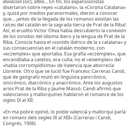
donacion
(sic),
altea
… En fin, los expansionistas
disertaron sobre reyes «catalans», la «Corona Catalana»
y, quizá por medios paranormales, dieron a conocer
que… ¡antes de la llegada de los romanos existían las
raíces del catalán en la sagrada tierra de Prat de la Riba!.
Así, el erudito Victor Oliva había descubierto la conexión
de los sonidos del idioma ibero y la lengua de Prat de la
Riba. Conocía hasta el «sonido ibérico de la x catalana» y
sus consecuencias en el catalán moderno, con
«eczemples» que aportaba. Esa grafía «eczemples», que
encandilaba a catetos, era culta; no el «eixemples» del
«habla corrompidísima» de Valencia que aborrecía
Llorente. Otro que se lució fue Francesc Carreras Candi,
que de geógrafo mutó en lingüista pancrónico,
sincrónico, diacrónico y anacrónico. Ante los augustos
arios Prat de la Riba y Jaume Massó, Candi afirmó que
valencianos y mallorquines hablaron el romance de los
siglos IX al XII:
«En ma pobre opinió, lo poble valenciá y mallorquí parlà
en romans dels segles IX al XIII» (Carreras i Candi,
Congrés, 1906)