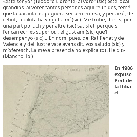
«este senyor (Teodoro Llorente) al vorer (sic) este local
grandiós, al vorer tantes persones aquí reunides, temé
que la paraula no poguera ser ben entesa, y per aixó, de
rebot, la pilota ha vingut a mí (sic). Me trobe, doncs, per
una part poruch y per altre (sic) satisfet, perquè si
l’encarrech es superior… el gust am (sic) que’l
desempenyo (sic)… En nom, pues, del Rat Penat y de
Valencia y del ilustre vate avans dit, vos saludo (sic) y
m’oferesch. La meva presencia ho explica tot. He dit»
(Mancho, ib.)
En 1906
expuso
Prat de
la Riba
el