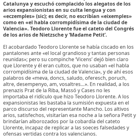
Catalunya y escuchó complacido los alegatos de los
arios expansionistas en su culta lengua y con
«eczemples» (sic); es decir, no escribían «eixemples»
como en «el habla corrompidísima de la ciudad de
Valencia». Teodoro Llorente fue el cateto del Congrés
de los arios de Nietzsche y ‘Madame Petit’.
El acobardado Teodoro Llorente se había ciscado en los
pantalones ante «el local grandioso y tantas personas
reunidas»; pero su compinche ‘Vicens’ dejó bien claro
que Llorente y él eran cultos, que no usaban «el habla
corrompidísima de la ciudad de Valencia», y de ahí esos
palabros de «meva, doncs, saludo, oferesch, poruch,
altre, desempenyo, am, vosaltres…». En realidad, a los
prenazis Prat de la Riba, Massó y Cases no les
importaba el ridículo que hizo Teodoro Llorente. A los
expansionistas les bastaba la sumisión expuesta en el
parco discurso del representante Mancho. Los altivos
arios, satisfechos, visitarían esa noche a la señora Petit y
brindarían alborozados por la cobardía del cateto
Llorente, incapaz de replicar a las soeces falsedades y
ofensas vertidas contra los valencianos.