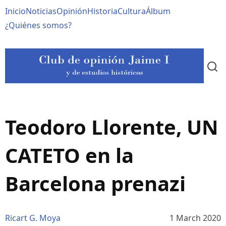
Pasar
Navegación
Inicio
Noticias
Opinión
Historia
Cultura
Álbum
al
contenido
principal
¿Quiénes somos?
principal
Teodoro Llorente, UN
CATETO en la
Barcelona prenazi
Ricart G. Moya
1 March 2020