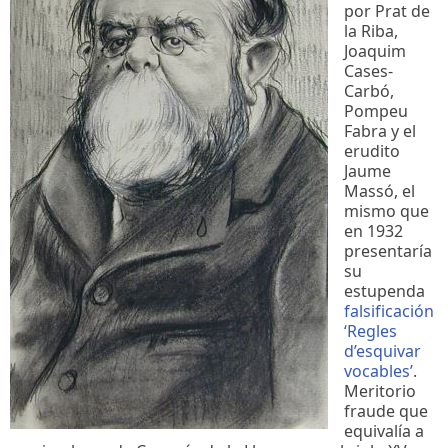
por Prat de
la Riba,
Joaquim
Cases-
Carbó,
Pompeu
Fabra y el
erudito
Jaume
Massó, el
mismo que
en 1932
presentaría
su
estupenda
falsificación
‘Regles
d’esquivar
vocables’
.
Meritorio
fraude que
equivalía a