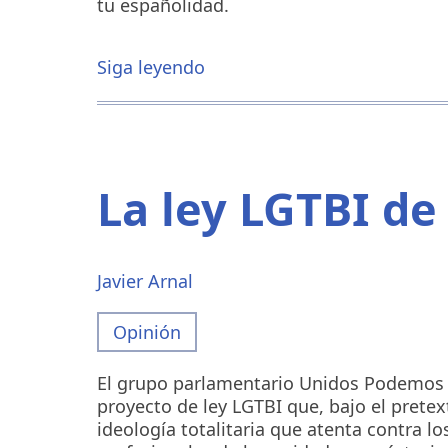
tu españolidad.
Siga leyendo
sobre
Comprometerse
con
España
sin
complejos
La ley LGTBI d
Javier Arnal
Opinión
El grupo parlamentario Unidos Podemos 
proyecto de ley LGTBI que, bajo el pretex
ideología totalitaria que atenta contra l