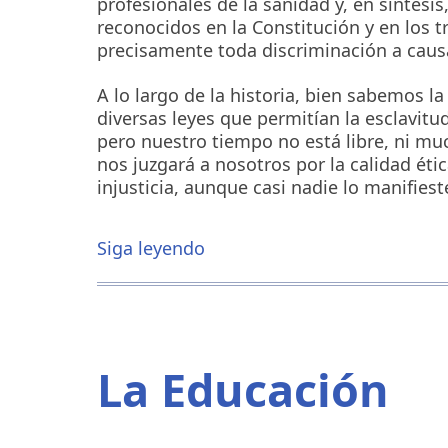
profesionales de la sanidad y, en síntesi
reconocidos en la Constitución y en los 
precisamente toda discriminación a causa
A lo largo de la historia, bien sabemos la 
diversas leyes que permitían la esclavit
pero nuestro tiempo no está libre, ni muc
nos juzgará a nosotros por la calidad étic
injusticia, aunque casi nadie lo manifiest
Siga leyendo
sobre
La
ley
LGTBI
de
Podemos
La Educación