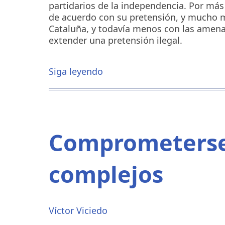
partidarios de la independencia. Por má
de acuerdo con su pretensión, y mucho me
Cataluña, y todavía menos con las amena
extender una pretensión ilegal.
Siga leyendo
sobre
Máxima
tensión
en
Cataluña
Comprometerse
complejos
Víctor Viciedo