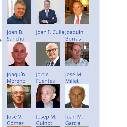
Joan B.
Joan I. Culla
Joaquin
Sancho
Borrás
e
Joaquín
Jorge
José M.
Moreno
Fuentes
Millet
José V.
Josep M.
Juan M.
Gómez
Guinot
García