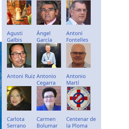
Agusti
Ángel
Antoni
Galbis
García
Fontelles
Antoni Ruiz
Antonio
Antonio
Cegarra
Martí
Carlota
Carmen
Centenar de
Serrano
Bolumar
la Ploma