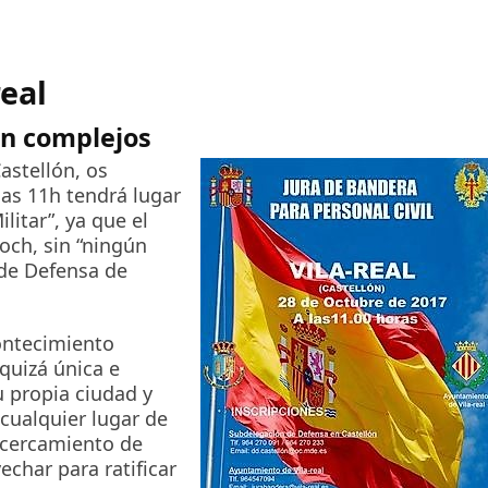
real
n complejos
astellón, os
as 11h tendrá lugar
litar”, ya que el
loch, sin “ningún
 de Defensa de
contecimiento
 quizá única e
u propia ciudad y
cualquier lugar de
acercamiento de
char para ratificar