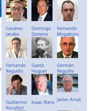
Cesáreo
Domingo
Fernando
Jarabo
Gimeno
Mogaburo
Fernando
Gaetà
Germán
7
Reguillo
Huguet
Reguillo
Javier Arnal
Guillermo
Isaac Riera
Rocafort