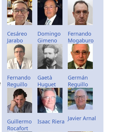
Cesáreo
Domingo
Fernando
Jarabo
Gimeno
Mogaburo
Fernando
Gaetà
Germán
e
Reguillo
Huguet
Reguillo
Javier Arnal
Guillermo
Isaac Riera
Rocafort