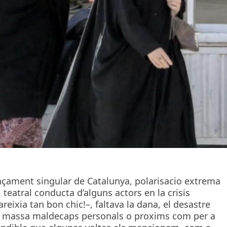
çament singular de Catalunya, polarisacio extrema
 i teatral conducta d’alguns actors en la crisis
reixia tan bon chic!–, faltava la dana, el desastre
ic, massa maldecaps personals o proxims com per a