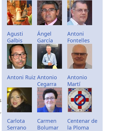
Agusti
Ángel
Antoni
Galbis
García
Fontelles
Antoni Ruiz
Antonio
Antonio
Cegarra
Martí
s
r
Carlota
Carmen
Centenar de
Serrano
Bolumar
la Ploma