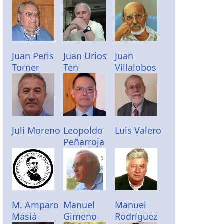
Juan Peris
Juan Urios
Juan
Torner
Ten
Villalobos
Juli Moreno
Leopoldo
Luis Valero
Peñarroja
M. Amparo
Manuel
Manuel
Masiá
Gimeno
Rodríguez