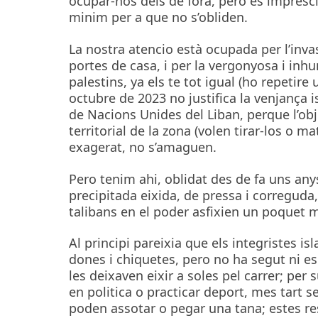
ocupar-nos dels de fora, pero es impres
minim per a que no s’obliden.
La nostra atencio està ocupada per l’invas
portes de casa, i per la vergonyosa i inh
palestins, ya els te tot igual (ho repetir
octubre de 2023 no justifica la venjança i
de Nacions Unides del Liban, perque l’obj
territorial de la zona (volen tirar-los o ma
exagerat, no s’amaguen.
Pero tenim ahi, oblidat des de fa uns any
precipitada eixida, de pressa i correguda,
talibans en el poder asfixien un poquet 
Al principi pareixia que els integristes 
dones i chiquetes, pero no ha segut ni es
les deixaven eixir a soles pel carrer; per 
en politica o practicar deport, mes tart se
poden assotar o pegar una tana; estes re