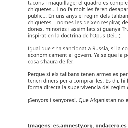
tacons i maquillage; el quadro es comple
chiquetes... i no fa molt les feren desapar
public... En uns anys el regim dels taliban
chiquetes... nomes les deixen respirar,
dones, minories i assimilats si guanya Tru
inspirat en la doctrina de l’Opus Dei...).
Igual que s’ha sancionat a Russia, si la 
economicament al govern. Ya se que la po
cosa s’haura de fer.
Perque si els talibans tenen armes es perq
tenen diners per a comprar-les. Es dir, h
forma directa la supervivencia del regim 
¡Senyors i senyores!, Que Afganistan no e
Imagens: es.amnesty.org, ondacero.es