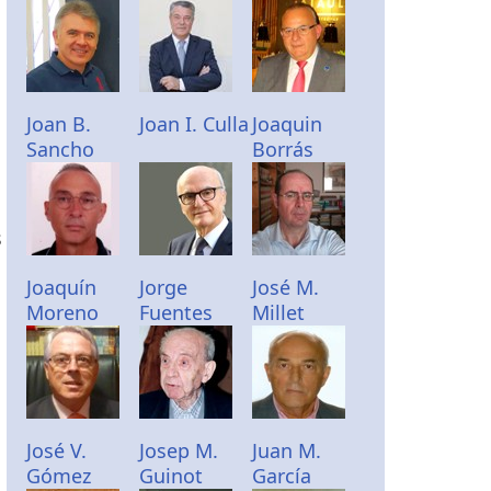
Joan B.
Joan I. Culla
Joaquin
Sancho
Borrás
s
Joaquín
Jorge
José M.
Moreno
Fuentes
Millet
José V.
Josep M.
Juan M.
Gómez
Guinot
García