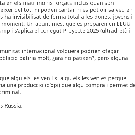
ta en els matrimonis forçats inclus quan son
eixer del tot, ni poden cantar ni es pot oir sa veu en
s ha invisibilisat de forma total a les dones, jovens i
 de moment. Un apunt mes, que es preparen en EEUU
mp i s’aplica el conegut Proyecte 2025 (ultradretà i
comunitat internacional volguera podrien ofegar
blacio patiria molt, ¿ara no patixen?, pero alguna
ue algu els les ven i si algu els les ven es perque
i ha una produccio (d’opi) que algu compra i permet d
criminal.
s Russia.