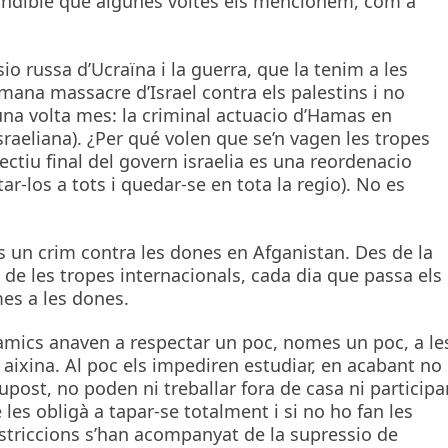
cindible que algunes voltes els mencionem, com a
io russa d’Ucraïna i la guerra, que la tenim a les
umana massacre d’Israel contra els palestins i no
e una volta mes: la criminal actuacio d’Hamas en
sraeliana). ¿Per qué volen que se’n vagen les tropes
ectiu final del govern israelia es una reordenacio
tar-los a tots i quedar-se en tota la regio). No es
s un crim contra les dones en Afganistan. Des de la
 de les tropes internacionals, cada dia que passa els
mes a les dones.
islamics anaven a respectar un poc, nomes un poc, a le
 aixina. Al poc els impediren estudiar, en acabant no
supost, no poden ni treballar fora de casa ni participa
 les obligà a tapar-se totalment i si no ho fan les
striccions s’han acompanyat de la supressio de