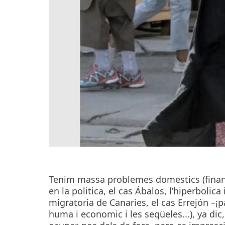
Tenim massa problemes domestics (finan
en la politica, el cas Ábalos, l’hiperbolica
migratoria de Canaries, el cas Errejón –¡pa
huma i economic i les seqüeles...), ya d