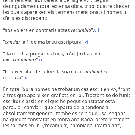
l’eminent escritor valencià del sigle XV”. Llegint
detingudament tota l’extensa obra, trobi quatre cites en
les quals apareixen els termens mencionats i nomes u
d’ells es discrepant:
“sos volers en contraris actes
recambia
”.
vii
“
canviar
la fi de ma breu escriptura”.
viii
“¿la mort, a pregaries tues, m’as [m’has] en
exili
cambiada
?”.
ix
“En diversitat de colors la sua cara
cambiant
se
mudava”.
x
En tota l’obra nomes he trobat un cas escrit en -v-, front
a tres que apareixen grafiats en -b-. Tractant-se de l’unic
escritor classic en el que he pogut constatar esta
paraula –canviar– que s’aparta de la tendencia
absolutament general, tambe es cert que usa, segons
ha quedat constatat en l’obra analisada, preferentment
les formes en -b- (‘recambia’, ‘cambiada’ i ‘cambiant’).