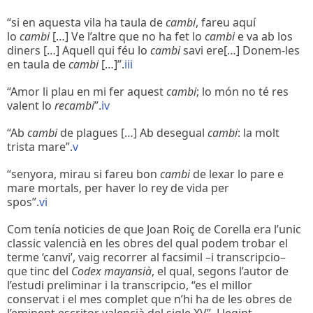
“si en aquesta vila ha taula de
cambi
, fareu aquí
lo
cambi
[…] Ve l’altre que no ha fet lo
cambi
e va ab los
diners […] Aquell qui féu lo
cambi
savi ere[…] Donem-les
en taula de
cambi
[…]”.
iii
“Amor li plau en mi fer aquest
cambi
; lo món no té res
valent lo
recambi
”.
iv
“Ab
cambi
de plagues […] Ab desegual
cambi
: la molt
trista mare”.
v
“senyora, mirau si fareu bon
cambi
de lexar lo pare e
mare mortals, per haver lo rey de vida per
spos”.
vi
Com tenía noticies de que Joan Roiç de Corella era l’unic
classic valencià en les obres del qual podem trobar el
terme ‘canvi’, vaig recorrer al facsimil –i transcripcio–
que tinc del
Codex mayansià
, el qual, segons l’autor de
l’estudi preliminar i la transcripcio, “es el millor
conservat i el mes complet que n’hi ha de les obres de