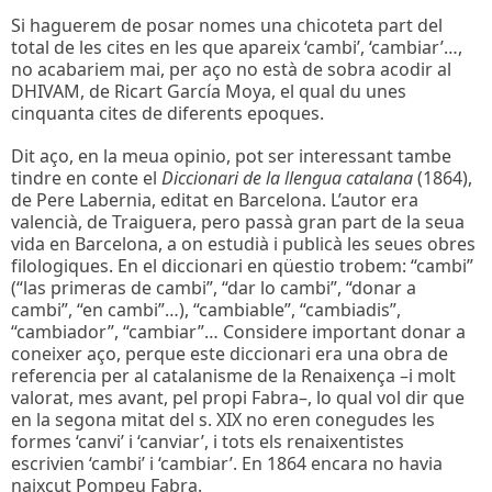
Si haguerem de posar nomes una chicoteta part del
total de les cites en les que apareix ‘cambi’, ‘cambiar’…,
no acabariem mai, per aço no està de sobra acodir al
DHIVAM, de Ricart García Moya, el qual du unes
cinquanta cites de diferents epoques.
Dit aço, en la meua opinio, pot ser interessant tambe
tindre en conte el
Diccionari de la llengua catalana
(1864),
de Pere Labernia, editat en Barcelona. L’autor era
valencià, de Traiguera, pero passà gran part de la seua
vida en Barcelona, a on estudià i publicà les seues obres
filologiques. En el diccionari en qüestio trobem: “cambi”
(“las primeras de cambi”, “dar lo cambi”, “donar a
cambi”, “en cambi”…), “cambiable”, “cambiadis”,
“cambiador”, “cambiar”… Considere important donar a
coneixer aço, perque este diccionari era una obra de
referencia per al catalanisme de la Renaixença –i molt
valorat, mes avant, pel propi Fabra–, lo qual vol dir que
en la segona mitat del s. XIX no eren conegudes les
formes ‘canvi’ i ‘canviar’, i tots els renaixentistes
escrivien ‘cambi’ i ‘cambiar’. En 1864 encara no havia
naixcut Pompeu Fabra.