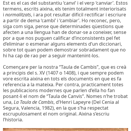
Est es el cas del substantiu ‘canvi’ i el verp ‘canviar’. Estos
termens, escrits aixina, els tenim totalment interiorisats
i
normalitzats
, i ara pot resultar dificil rectificar i escriure
a partir de dema ‘cambi’ i ‘cambiar’. Ho reconec, pero,
siga com siga, pense que determinades qüestions que
afecten a una llengua han de donar-se a coneixer, sense
por a que nos puguen calificar d’inconsistents pel fet
d’eliminar o esmenar alguns elements d’un diccionari,
sobre tot quan podem demostrar sobradament que no
hi ha cap de rao per a seguir mantenint-los.
Començare per la nostra “Taula de Cambis”, que es creà
a principis del s. XV (1407 o 1408), i que sempre podem
vore escrita aixina en tots els documents en que es fa
referencia a la mateixa. Per contra, practicament totes
les publicacions modernes que parlen d’ella ho fan
posant-li el nom de “Taula de Canvis”. Nomes n’he trobat
una,
La Taula de Cambis
, d’Henri Lapeyre (Del Cenia al
Segura, Valencia, 1982), en la que s’ha respectat
escrupulosament el nom original. Aixina s’escriu
l’historia.