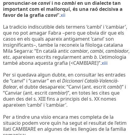
pronunciar-se
canvi
i no
cambi
en un dialecte tan
important com el mallorquí, és una raó decisiva a
favor de la grafia
canvi
”.
xii
La tradicio indiscutible dels termens ‘cambi’ i ‘cambiar’,
que no pot amagar Fabra –pero que obvia dir que els
casos en els quals apareix antigament ‘canvi’ son
insignificants–, tambe la reconeix la filologa catalana
Mila Segarra: “En català antic
cambiar
,
cambi
,
cambiador
,
etc. apareixen escrits regularment amb
b.
L’etimologia
també abona aquesta grafia (<CAMBIARE)”.
xiii
Per si quedava algun dubte, en consultar les entrades
de “canvi” i “canviar” en el
Diccionari Català-Valencià-
Balear
, el dubte desapareix: “Canvi (ant. escrit
cambi
)” i
“Canviar (ant. escrit
cambiar
)”, en totes les cites que
duen des del s. XIII fins a principis del s. XX nomes
apareixen ‘cambi’ i ‘cambiar’.
Per a tindre una visio encara mes completa de la
situacio podem vore quín ha segut el resultat de l’etim
llati CAMBIARE en algunes de les llengües de la familia
romanica: