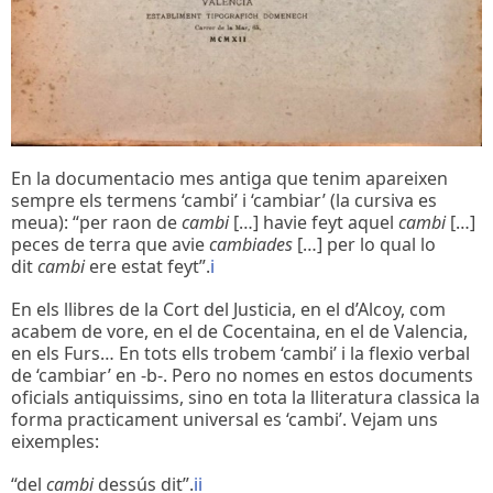
En la documentacio mes antiga que tenim apareixen
sempre els termens ‘cambi’ i ‘cambiar’ (la cursiva es
meua): “per raon de
cambi
[…] havie feyt aquel
cambi
[…]
peces de terra que avie
cambiades
[…] per lo qual lo
dit
cambi
ere estat feyt”.
i
En els llibres de la Cort del Justicia, en el d’Alcoy, com
acabem de vore, en el de Cocentaina, en el de Valencia,
en els Furs… En tots ells trobem ‘cambi’ i la flexio verbal
de ‘cambiar’ en -b-. Pero no nomes en estos documents
oficials antiquissims, sino en tota la lliteratura classica la
forma practicament universal es ‘cambi’. Vejam uns
eixemples:
“del
cambi
dessús dit”.
ii