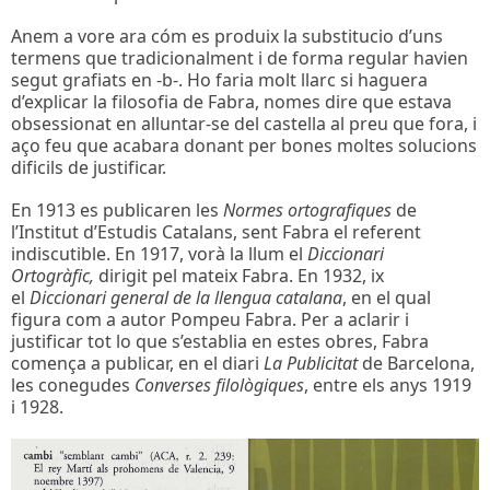
Anem a vore ara cóm es produix la substitucio d’uns
termens que tradicionalment i de forma regular havien
segut grafiats en -b-. Ho faria molt llarc si haguera
d’explicar la filosofia de Fabra, nomes dire que estava
obsessionat en alluntar-se del castella al preu que fora, i
aço feu que acabara donant per bones moltes solucions
dificils de justificar.
En 1913 es publicaren les
Normes ortografiques
de
l’Institut d’Estudis Catalans, sent Fabra el referent
indiscutible. En 1917, vorà la llum el
Diccionari
Ortogràfic,
dirigit pel mateix Fabra. En 1932, ix
el
Diccionari general de la llengua catalana
, en el qual
figura com a autor Pompeu Fabra. Per a aclarir i
justificar tot lo que s’establia en estes obres, Fabra
comença a publicar, en el diari
La Publicitat
de Barcelona,
les conegudes
Converses filològiques
, entre els anys 1919
i 1928.