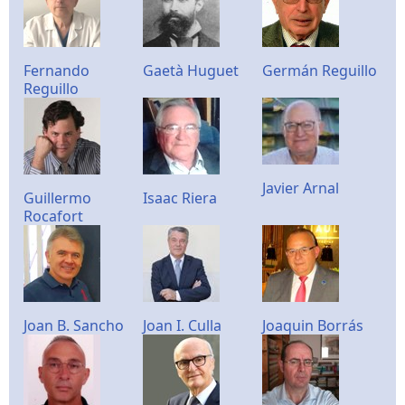
Fernando
Gaetà Huguet
Germán Reguillo
Reguillo
Javier Arnal
Guillermo
Isaac Riera
Rocafort
Joan B. Sancho
Joan I. Culla
Joaquin Borrás