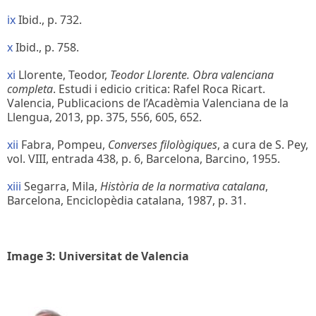
ix
Ibid., p. 732.
x
Ibid., p. 758.
xi
Llorente, Teodor,
Teodor Llorente. Obra valenciana
completa
. Estudi i edicio critica: Rafel Roca Ricart.
Valencia, Publicacions de l’Acadèmia Valenciana de la
Llengua, 2013, pp. 375, 556, 605, 652.
xii
Fabra, Pompeu,
Converses filològiques
, a cura de S. Pey,
vol. VIII, entrada 438, p. 6, Barcelona, Barcino, 1955.
xiii
Segarra, Mila,
Història de la normativa catalana
,
Barcelona, Enciclopèdia catalana, 1987, p. 31.
Image 3: Universitat de Valencia