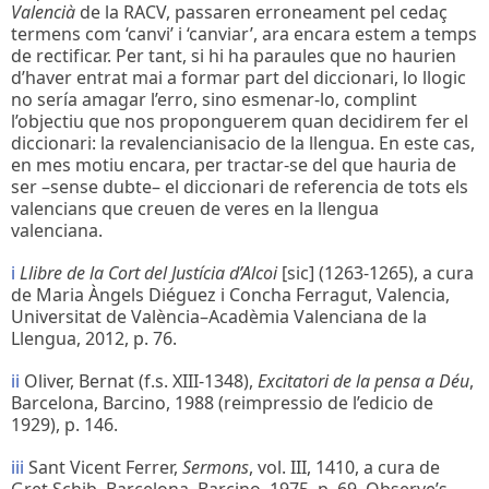
Valencià
de la RACV, passaren erroneament pel cedaç
termens com ‘canvi’ i ‘canviar’, ara encara estem a temps
de rectificar. Per tant, si hi ha paraules que no haurien
d’haver entrat mai a formar part del diccionari, lo llogic
no sería amagar l’erro, sino esmenar-lo, complint
l’objectiu que nos proponguerem quan decidirem fer el
diccionari: la revalencianisacio de la llengua. En este cas,
en mes motiu encara, per tractar-se del que hauria de
ser –sense dubte– el diccionari de referencia de tots els
valencians que creuen de veres en la llengua
valenciana.
i
Llibre de la Cort del Justícia d’Alcoi
[sic] (1263-1265), a cura
de Maria Àngels Diéguez i Concha Ferragut, Valencia,
Universitat de València–Acadèmia Valenciana de la
Llengua, 2012, p. 76.
ii
Oliver, Bernat (f.s. XIII-1348),
Excitatori de la pensa a Déu
,
Barcelona, Barcino, 1988 (reimpressio de l’edicio de
1929), p. 146.
iii
Sant Vicent Ferrer,
Sermons
, vol. III, 1410, a cura de