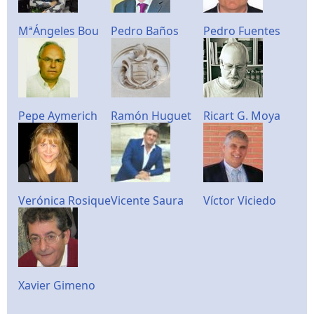
MªÁngeles Bou
Pedro Baños
Pedro Fuentes
Pepe Aymerich
Ramón Huguet
Ricart G. Moya
Verónica Rosique
Vicente Saura
Víctor Viciedo
Xavier Gimeno