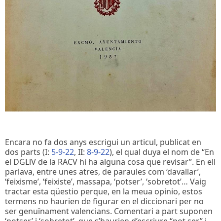
Encara no fa dos anys escrigui un articul, publicat en
dos parts (I:
5-9-22
, II:
8-9-22
), el qual duya el nom de “En
el DGLlV de la RACV hi ha alguna cosa que revisar”. En ell
parlava, entre unes atres, de paraules com ‘davallar’,
‘feixisme’, ‘feixiste’, massapa, ‘potser’, ‘sobretot’… Vaig
tractar esta qüestio perque, en la meua opinio, estos
termens no haurien de figurar en el diccionari per no
ser genuïnament valencians. Comentari a part suponen