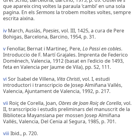
Gret Schib, Barcelona, Barcino, 1975, p. 69. Observe’s
que apareix cinq voltes la paraula ‘cambi’ en una sola
pagina. En els
Sermons
la trobem moltes voltes, sempre
escrita aixina.
iv
March, Ausiàs,
Poesies
, vol. III, 1425, a cura de Pere
Bohigas, Barcelona, Barcino, 1954, p. 31.
v
Fenollar, Bernat i Martineç, Pere,
Lo Passi en cobles
.
Introduccio de F. Martí Grajales. Imprenta de Federico
Doménech, Valencia, 1912 (basat en l'edicio de 1493,
feta en Valencia per Jaume de Vila), pp. 52, 111.
vi
Sor Isabel de Villena,
Vita Christi
, vol. I, estudi
introductori i transcripcio de Josep Almiñana Vallés,
Valencia, Ajuntament de Valencia, 1992, p. 217.
vii
Roiç de Corella, Joan,
Obres de Joan Roiç de Corella
, vol.
II, transcripcio i estudis preliminars del manuscrit de la
Biblioteca Mayansiana per mossen Josep Almiñana
Vallés, Valencia, Del Cenia al Segura, 1985, p. 701.
viii
Ibid., p. 720.