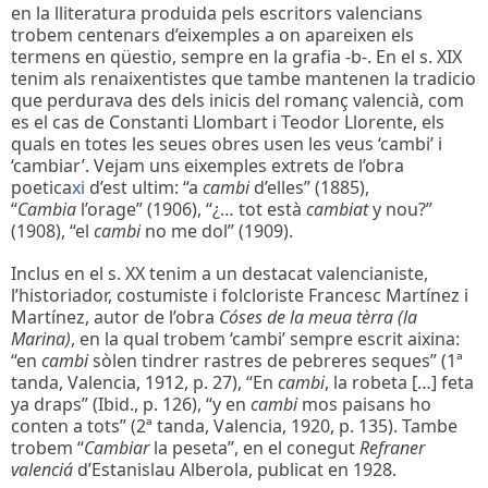
en la lliteratura produida pels escritors valencians
trobem centenars d’eixemples a on apareixen els
termens en qüestio, sempre en la grafia -b-. En el s. XIX
tenim als renaixentistes que tambe mantenen la tradicio
que perdurava des dels inicis del romanç valencià, com
es el cas de Constanti Llombart i Teodor Llorente, els
quals en totes les seues obres usen les veus ‘cambi’ i
‘cambiar’. Vejam uns eixemples extrets de l’obra
poetica
xi
d’est ultim: “a
cambi
d’elles” (1885),
“
Cambia
l’orage” (1906), “¿… tot està
cambiat
y nou?”
(1908), “el
cambi
no me dol” (1909).
Inclus en el s. XX tenim a un destacat valencianiste,
l’historiador, costumiste i folcloriste Francesc Martínez i
Martínez, autor de l’obra
Cóses de la meua tèrra (la
Marina)
, en la qual trobem ‘cambi’ sempre escrit aixina:
“en
cambi
sòlen tindrer rastres de pebreres seques” (1ª
tanda, Valencia, 1912, p. 27), “En
cambi
, la robeta […] feta
ya draps” (Ibid., p. 126), “y en
cambi
mos paisans ho
conten a tots” (2ª tanda, Valencia, 1920, p. 135). Tambe
trobem “
Cambiar
la peseta”, en el conegut
Refraner
valenciá
d’Estanislau Alberola, publicat en 1928.