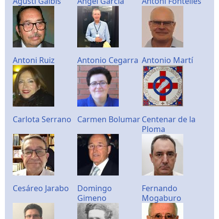
Agusti Galbis
Ángel García
Antoni Fontelles
Antoni Ruiz
Antonio Cegarra
Antonio Martí
Carlota Serrano
Carmen Bolumar
Centenar de la
Ploma
Cesáreo Jarabo
Domingo
Fernando
Gimeno
Mogaburo