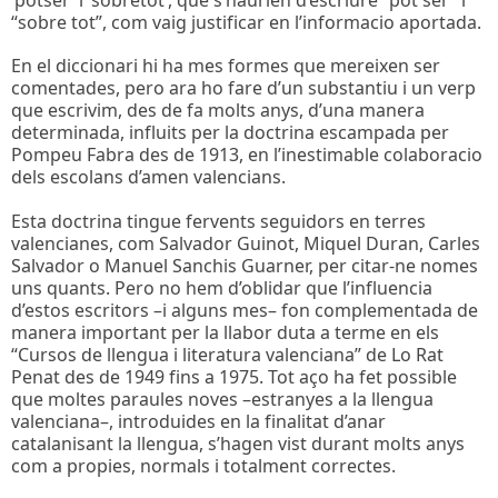
‘potser’ i ‘sobretot’, que s’haurien d’escriure “pot ser” i
“sobre tot”, com vaig justificar en l’informacio aportada.
En el diccionari hi ha mes formes que mereixen ser
comentades, pero ara ho fare d’un substantiu i un verp
que escrivim, des de fa molts anys, d’una manera
determinada, influits per la doctrina escampada per
Pompeu Fabra des de 1913, en l’inestimable colaboracio
dels escolans d’amen valencians.
Esta doctrina tingue fervents seguidors en terres
valencianes, com Salvador Guinot, Miquel Duran, Carles
Salvador o Manuel Sanchis Guarner, per citar-ne nomes
uns quants. Pero no hem d’oblidar que l’influencia
d’estos escritors –i alguns mes– fon complementada de
manera important per la llabor duta a terme en els
“Cursos de llengua i literatura valenciana” de Lo Rat
Penat des de 1949 fins a 1975. Tot aço ha fet possible
que moltes paraules noves –estranyes a la llengua
valenciana–, introduides en la finalitat d’anar
catalanisant la llengua, s’hagen vist durant molts anys
com a propies, normals i totalment correctes.