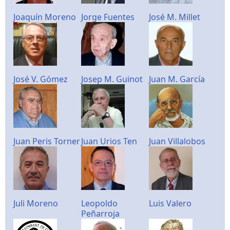
Joaquín Moreno
Jorge Fuentes
José M. Millet
José V. Gómez
Josep M. Guinot
Juan M. García
Juan Peris Torner
Juan Urios Ten
Juan Villalobos
Juli Moreno
Leopoldo
Luis Valero
Peñarroja