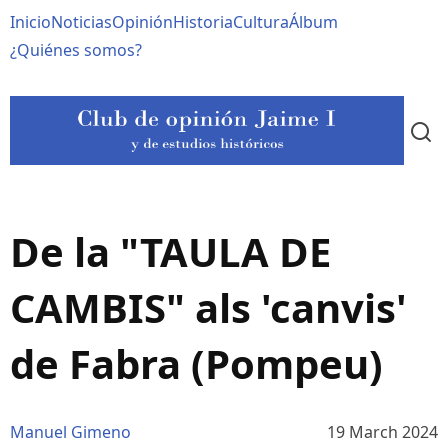
Pasar
Navegación
Inicio
Noticias
Opinión
Historia
Cultura
Álbum
al
contenido
principal
¿Quiénes somos?
principal
De la "TAULA DE
CAMBIS" als 'canvis'
de Fabra (Pompeu)
Manuel Gimeno
19 March 2024