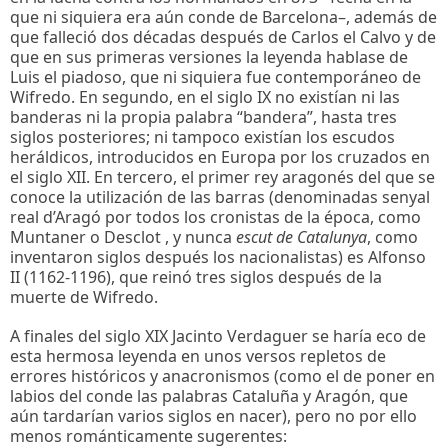
que ni siquiera era aún conde de Barcelona–, además de
que falleció dos décadas después de Carlos el Calvo y de
que en sus primeras versiones la leyenda hablase de
Luis el piadoso, que ni siquiera fue contemporáneo de
Wifredo. En segundo, en el siglo IX no existían ni las
banderas ni la propia palabra “bandera”, hasta tres
siglos posteriores; ni tampoco existían los escudos
heráldicos, introducidos en Europa por los cruzados en
el siglo XII. En tercero, el primer rey aragonés del que se
conoce la utilización de las barras (denominadas senyal
real d’Aragó por todos los cronistas de la época, como
Muntaner o Desclot , y nunca
escut de Catalunya
, como
inventaron siglos después los nacionalistas) es Alfonso
II (1162-1196), que reinó tres siglos después de la
muerte de Wifredo.
A finales del siglo XIX Jacinto Verdaguer se haría eco de
esta hermosa leyenda en unos versos repletos de
errores históricos y anacronismos (como el de poner en
labios del conde las palabras Cataluña y Aragón, que
aún tardarían varios siglos en nacer), pero no por ello
menos románticamente sugerentes: