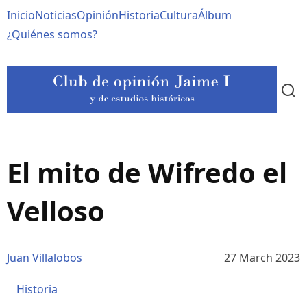
Pasar
Navegación
Inicio
Noticias
Opinión
Historia
Cultura
Álbum
al
contenido
principal
¿Quiénes somos?
principal
El mito de Wifredo el
Velloso
Juan Villalobos
27 March 2023
Historia