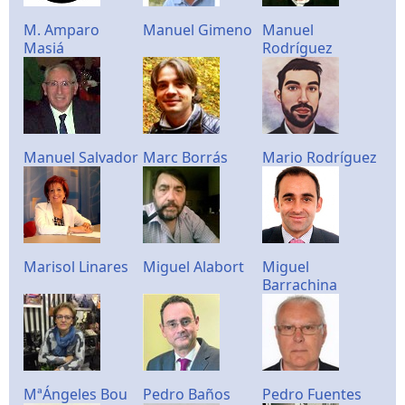
M. Amparo
Manuel Gimeno
Manuel
Masiá
Rodríguez
Manuel Salvador
Marc Borrás
Mario Rodríguez
Marisol Linares
Miguel Alabort
Miguel
Barrachina
MªÁngeles Bou
Pedro Baños
Pedro Fuentes