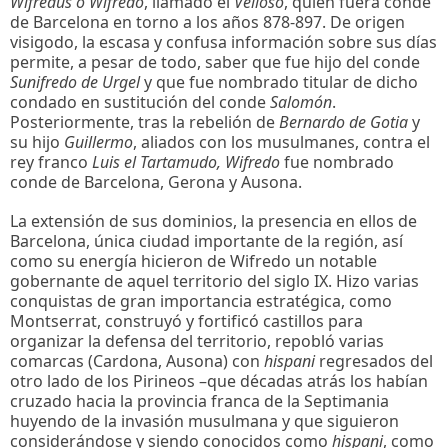
Wifredus o Wifredo
, llamado el
Velloso
, quien fuera conde
de Barcelona en torno a los años 878-897. De origen
visigodo, la escasa y confusa información sobre sus días
permite, a pesar de todo, saber que fue hijo del conde
Sunifredo de Urgel
y que fue nombrado titular de dicho
condado en sustitución del conde
Salomón
.
Posteriormente, tras la rebelión de
Bernardo de Gotia
y
su hijo
Guillermo
, aliados con los musulmanes, contra el
rey franco
Luis el Tartamudo, Wifredo
fue nombrado
conde de Barcelona, Gerona y Ausona.
La extensión de sus dominios, la presencia en ellos de
Barcelona, única ciudad importante de la región, así
como su energía hicieron de Wifredo un notable
gobernante de aquel territorio del siglo IX. Hizo varias
conquistas de gran importancia estratégica, como
Montserrat, construyó y fortificó castillos para
organizar la defensa del territorio, repobló varias
comarcas (Cardona, Ausona) con
hispani
regresados del
otro lado de los Pirineos –que décadas atrás los habían
cruzado hacia la provincia franca de la Septimania
huyendo de la invasión musulmana y que siguieron
considerándose y siendo conocidos como
hispani
, como