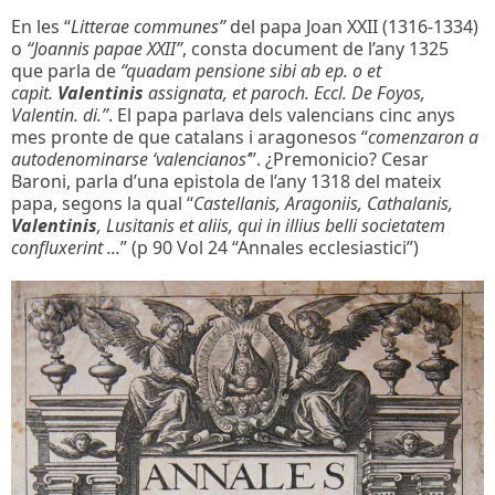
En les “
Litterae communes”
del papa Joan XXII (1316-1334)
o
“Joannis papae XXII”
, consta document de l’any 1325
que parla de
“quadam pensione sibi ab ep. o et
capit.
Valentinis
assignata, et paroch. Eccl. De Foyos,
Valentin. di.”
. El papa parlava dels valencians cinc anys
mes pronte de que catalans i aragonesos “
comenzaron a
autodenominarse ‘valencianos’
”. ¿Premonicio? Cesar
Baroni, parla d’una epistola de l’any 1318 del mateix
papa, segons la qual “
Castellanis, Aragoniis, Cathalanis,
Valentinis
, Lusitanis et aliis, qui in illius belli societatem
confluxerint ...
” (p 90 Vol 24 “Annales ecclesiastici”)