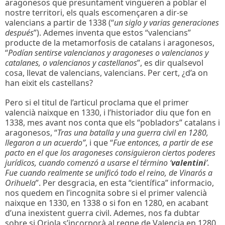
aragonesos que presuntament vingueren a poblar el
nostre territori, els quals escomençaren a dir-se
valencians a partir de 1338 (“
un siglo y varias generaciones
después
”). Ademes inventa que estos “valencians”
producte de la metamorfosis de catalans i aragonesos,
“
Podían sentirse valencianos y aragoneses o valencianos y
catalanes, o valencianos y castellanos
”, es dir qualsevol
cosa, llevat de valencians, valencians. Per cert, ¿d’a on
han eixit els castellans?
Pero si el titul de l’articul proclama que el primer
valencià naixque en 1330, i l’historiador diu que fon en
1338, mes avant nos conta que els “pobladors” catalans i
aragonesos, “
Tras una batalla y una guerra civil en 1280,
llegaron a un acuerdo”
, i que “
Fue entonces, a partir de ese
pacto en el que los aragoneses consiguieron ciertos poderes
jurídicos, cuando comenzó a usarse el término ‘
valentini
’.
Fue cuando realmente se unificó todo el reino, de Vinarós a
Orihuela
”. Per desgracia, en esta “científica” informacio,
nos quedem en l’incognita sobre si el primer valencià
naixque en 1330, en 1338 o si fon en 1280, en acabant
d’una inexistent guerra civil. Ademes, nos fa dubtar
sobre si Oriola s’incorporà al regne de Valencia en 1280