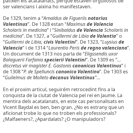
patixen els acatalanats, perque estaven orgullosos de
ser valencians i aixina ho manifestaven.
De 1329, tenim a “
Arnaldus de Figueriis
notarius
Valentinus
”. De 1328 estan “
Maximus
de Valencia
Scholaris in medicina
” i “
Sinibaldus
de Valencia
Scholaris in
medicina
”. De 1327, a “
Guillermi de Libia
de Valentia
” o
“
Guillermi de Libia,
civis Valentini
”. De 1323, “
Luysius
de
Valencia
” i de 1314 “
Laurentio Peris
de regno valenciano
”.
Un document de 1313 nos parla de “
Eligssendis uxor
Balaguerii Farfania
specierii Valentini
”. De 1309 es “
…
discretus vir magister E. Gastonis
canonicus Valentinus
” i
de 1308 “
P. de Spelluncis
canonico Valentino
”. De 1303 es
“
Guilelmus de Molleto
decanus Valentinus
”
…
En el proxim articul, seguirém retrocedint fins a la
conquista de la ciutat de Valencia pel rei en Jaume. La
mentira dels acatalanats, en este cas personalisats en
Vicent Baydal es ben, ben gran. ¿No es estrany que un
aficionat trobe lo que no troben els professionals?
¿Malfaeners?, ¿Apardalats? ¿O manipuladors?