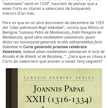
“valenciano” nació en 1330
”, hauriem de pensar que a
eixes Corts es citaren a valencians de bolquerets
menors d’un mes.
Pero es que en un atre document de decembre de 1329
del “
Liber patrimonii Regii Valentiae
”, consta que Alfons el
Benigne “
concessi Petro de Monteacuto, fratri Peregrini de
Monteacuto, quod ultra medietatem caloniarum, quam
dictus rex concesserat generosis et aliis adhaerentibus foris
Valentiae in
Curia generalis proxime celebrata
Valentinis
, habeat aliam medietatem caloniarum in locis de
Alcudia et de Alharb, et de Reçalany…
”. ¿Sera que es citava a
Corts als valencians que anaven a naixer l’any següent?