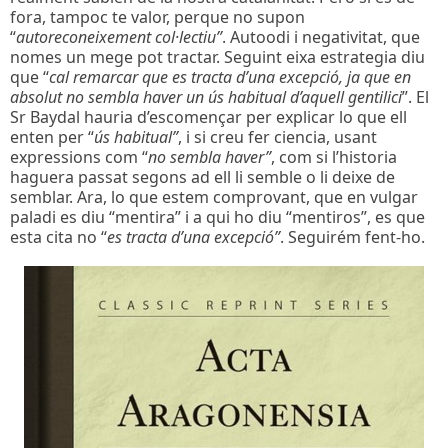
fora, tampoc te valor, perque no supon
“
autoreconeixement col·lectiu”
. Autoodi i negativitat, que
nomes un mege pot tractar. Seguint eixa estrategia diu
que “
cal remarcar que es tracta d’una excepció, ja que en
absolut no sembla haver un ús habitual d’aquell gentilici
”. El
Sr Baydal hauria d’escomençar per explicar lo que ell
enten per “
ús habitual”
, i si creu fer ciencia, usant
expressions com “
no sembla haver”
, com si l’historia
haguera passat segons ad ell li semble o li deixe de
semblar. Ara, lo que estem comprovant, que en vulgar
paladi es diu “mentira” i a qui ho diu “mentiros”, es que
esta cita no “
es tracta d’una excepció”
. Seguirém fent-ho.