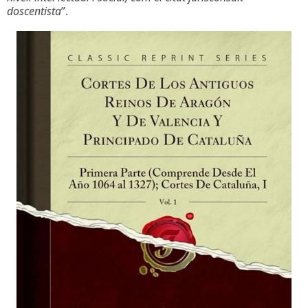
doscentista
”.