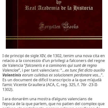
I de principi de sigle XIV, de 1302, tenim una nova cita en
relacio a la concessio d’un privilegi a falconers del regne
de Valencia “
falconeris e a caminores qui sunt de regno
Valenciae
”, i per tant valencians: “…
ex tunc fiet dicto auxilio
Valentinis
eorum cuilebus ex solucionem perdonare vos…
”.
Es un document de dificil transcripcio a la que m’ajudà
l’amic Vicente Graullera (ACA, C, reg. 325, f. 76r -23-II-
1302).
I ara donarém una mostra d’alguns valencians de
l’epoca de la que parlem, que no patien del complex que