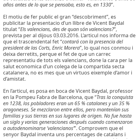
años antes de lo que se pensaba, esto es, en 1330
”.
El motiu de fer public el gran “descobriment”, es
publicitar la presentacio d’un llibre de Vicent Baydal
titulat “
Els valencians, des de quan són valencians?
”,
prevista per al dijous 03.03.2016. L’articul nos informa de
que el trascendental fet “
contará con la presencia del
president de las Corts, Enric Morera
”, lo qual nos conmou i
deixa derretits, perque el fet de que un carrec
representatiu de tots els valencians, done la cara per la
salut economica d’un colega de la compartida secta
catalanera, no es mes que un virtuos eixemple d’amor i
d’amistat.
En l’articul, es posa en boca de Vicent Baydal, professor
en la Pompeu Fabra de Barcelona, que “
Tras la conquista
en 1238, los pobladores eran un 65 % catalanes y un 35 %
aragoneses. Se mezclaron entre ellos, pero mantenían sus
familias y sus tierras en sus lugares de origen. No fue hasta
un siglo y varias generaciones después cuando comenzaron
a autodenominarse ‘valencianos’
”. Comprovem que el
senyor Baydal inventa uns percentages de catalans i