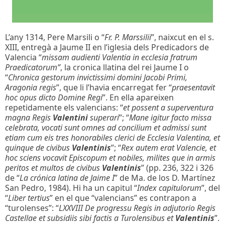
L’any 1314, Pere Marsili o “
Fr. P. Marssilii
”, naixcut en el s.
XIII, entregà a Jaume II en l’iglesia dels Predicadors de
Valencia “
missam audienti Valentia in ecclesia fratrum
Praedicatorum”
, la cronica llatina del rei Jaume I o
“
Chronica gestorum invictissimi domini Jacobi Primi,
Aragonia regis
”, que li l’havia encarregat fer “
praesentavit
hoc opus dicto Domine Regi
”. En ella apareixen
repetidamente els valencians: “
et possent a superventura
magna Regis
Valentini
superari
”; “
Mane igitur facto missa
celebrata, vocati sunt omnes ad concilium et admissi sunt
etiam cum eis tres honorabiles clerici de Ecclesia Valentina, et
quinque de civibus
Valentinis
”; “
Rex autem erat Valencie, et
hoc sciens vocavit Episcopum et nobiles, milites que in armis
peritos et multos de civibus
Valentinis
” (pp. 236, 322 i 326
de “
La crónica latina de Jaime I
” de Ma. de los D. Martínez
San Pedro, 1984). Hi ha un capitul “
Index capitulorum
”, del
“
Liber tertius
” en el que “valencians” es contrapon a
“turolenses”: “
LXXVIII De progressu Regis in adjutorio Regis
Castellae et subsidiis sibi factis a Turolensibus et
Valentinis
”.