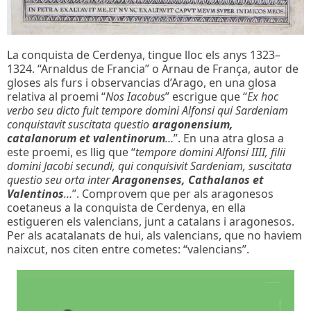
La conquista de Cerdenya, tingue lloc els anys 1323–
1324. “Arnaldus de Francia” o Arnau de França, autor de
gloses als furs i observancias d’Arago, en una glosa
relativa al proemi “
Nos Iacobus
” escrigue que “
Ex hoc
verbo seu dicto fuit tempore domini Alfonsi qui Sardeniam
conquistavit suscitata questio
aragonensium,
catalanorum et valentinorum
…
”. En una atra glosa a
este proemi, es llig que “
tempore domini Alfonsi IIII, filii
domini Jacobi secundi, qui conquisivit Sardeniam, suscitata
questio seu orta inter
Aragonenses, Cathalanos et
Valentinos
…
”. Comprovem que per als aragonesos
coetaneus a la conquista de Cerdenya, en ella
estigueren els valencians, junt a catalans i aragonesos.
Per als acatalanats de hui, als valencians, que no haviem
naixcut, nos citen entre cometes: “valencians”.