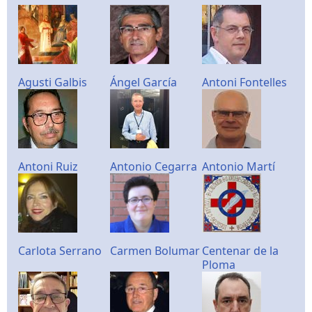
Agusti Galbis
Ángel García
Antoni Fontelles
Antoni Ruiz
Antonio Cegarra
Antonio Martí
Carlota Serrano
Carmen Bolumar
Centenar de la
Ploma