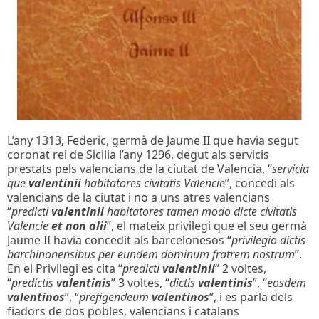
L’any 1313, Federic, germà de Jaume II que havia segut
coronat rei de Sicilia l’any 1296, degut als servicis
prestats pels valencians de la ciutat de Valencia, “
servicia
que
valentinii
habitatores civitatis Valencie
”, concedi als
valencians de la ciutat i no a uns atres valencians
“
predicti
valentinii
habitatores tamen modo dicte civitatis
Valencie
et non alii
”, el mateix privilegi que el seu germà
Jaume II havia concedit als barcelonesos “
privilegio dictis
barchinonensibus per eundem dominum fratrem nostrum
”.
En el Privilegi es cita “
predicti
valentinii
” 2 voltes,
“
predictis
valentinis
” 3 voltes, “
dictis
valentinis
”, “
eosdem
valentinos
”, “
prefigendeum
valentinos
”, i es parla dels
fiadors de dos pobles, valencians i catalans