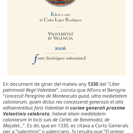
En document de giner del mateix any
1330
del “
Liber
patrimonii Regii Valentiae
”, consta que Alfons el Benigne
“
concessit Peregrino de Monteacuto quod, ultra medietatem
caloniarum, quam dictus rex concesserat generosis et aliis
adhaerentibus foris Valentiae in
curiae generali proxime
Valentinis celebrata
, habeat aliam medietatem
caloniarum in locis suis de Carlet, de Benimodol, de
Maçalet…
”. Es dir, que en 1330, es citava a Corts Generals
per a “valentinis” o valencians. Si resulta que “
El primer