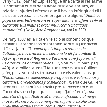
L’any 1312, Joannes Lupi escrigue una carta al rei Jaume
II, contant-li que el papa havia citat a valencians, en
relacio a injuries i ofenses que li havien infringit ad ell i
als seus cortesans, excombregant-ne alguns “
Dominus
papa
citavit Valentinenses
super iniuriis et offensis sibi et
curialibus suis illatis et excommunicari fecit aliquos
nominatim”
. (
Finke, Acta Aragonensia, vol I p 325)
.
De l’any 1307 es la cita en relacio al contencios que
catalans i aragonesos mantenien sobre la jurisdiccio
d’Orca. Jaume II, “
vaent quels jutges d’Arago e de
Cathalunya nos avanien be, comana lo dit fet a
micer G.
Jafer, qui era del Regne de Valencia e no feya part
”
(
“Cortes de los antiguos reinos…..”
, Volum 1 2ª part. pag
420). A lo millor, Jaume II feu una entrevista a Guillem
Jafer, per a vore si es trobava entre els valencians que
“
Podían sentirse valencianos y aragoneses o valencianos y
catalanes, o valencianos y castellanos
”. ¿Seria que Guillem
Jafer era i es sentía valencià i prou? Recordem que
Corominas escrigue que el llinage “Jafer” era “
propi
sobretot de gent d’extracció morisca, africana o almenys
mossàrab, però aviat començaren alguns a escalar sòlid
nivell intel·lectual i social, com el citat jurisconsult