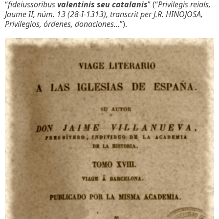
“
fideiussoribus
valentinis seu catalanis
” (“
Privilegis reials,
Jaume II, núm. 13 (28-I-1313), transcrit per J.R. HINOJOSA,
Privilegios, órdenes, donaciones...
”).