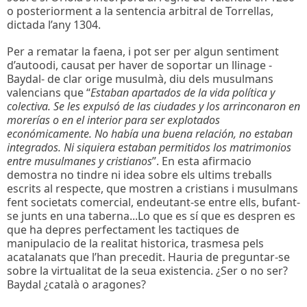
o posteriorment a la sentencia arbitral de Torrellas,
dictada l’any 1304.
Per a rematar la faena, i pot ser per algun sentiment
d’autoodi, causat per haver de soportar un llinage -
Baydal- de clar orige musulmà, diu dels musulmans
valencians que “
Estaban apartados de la vida política y
colectiva. Se les expulsó de las ciudades y los arrinconaron en
morerías o en el interior para ser explotados
económicamente. No había una buena relación, no estaban
integrados. Ni siquiera estaban permitidos los matrimonios
entre musulmanes y cristianos
”. En esta afirmacio
demostra no tindre ni idea sobre els ultims treballs
escrits al respecte, que mostren a cristians i musulmans
fent societats comercial, endeutant-se entre ells, bufant-
se junts en una taberna...Lo que es sí que es despren es
que ha depres perfectament les tactiques de
manipulacio de la realitat historica, trasmesa pels
acatalanats que l’han precedit. Hauria de preguntar-se
sobre la virtualitat de la seua existencia. ¿Ser o no ser?
Baydal ¿català o aragones?