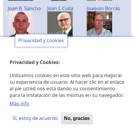
Joan B. Sancho
Joan I. Culla
Joaquin Borrás
Privacidad y cookies
Joaquín Moreno
Jorge Fuentes
José M. Millet
Privacidad y Cookies:
Utilizamos cookies en este sitio web para mejorar
José V. Gómez
Josep M. Guinot
Juan M. García
su experiencia de usuario. Al hacer clic en el enlace
al pie usted nos está dando su consentimiento
para la instalación de las mismas en su navegador.
Más info
Juan Peris Torner
Juan Urios Ten
Juan Villalobos
Sí, estoy de acuerdo
No, gracias