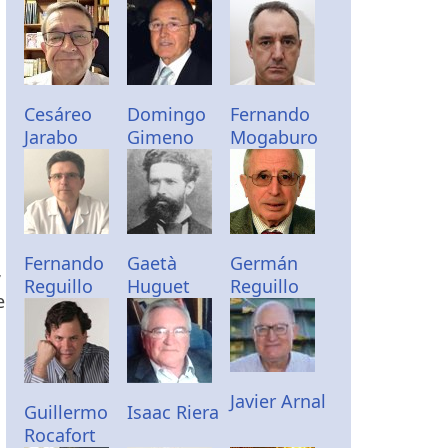
Cesáreo
Domingo
Fernando
Jarabo
Gimeno
Mogaburo
Fernando
Gaetà
Germán
Reguillo
Huguet
Reguillo
e
Javier Arnal
Guillermo
Isaac Riera
Rocafort