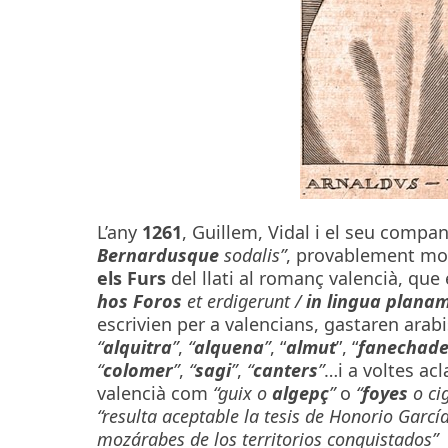
L’any
1261
, Guillem, Vidal i el seu comp
Bernardusque
sodalis”
, provablement mon
els Furs
del llati al romanç valencià, que 
hos Foros
et erdigerunt /
in lingua plana
escrivien per a valencians, gastaren ar
“
alquitra
”
,
“
alquena
”
, “
almut
”, “
fanechade
“
colomer
”
,
“
sagi
”
,
“
canters
”
…i a voltes ac
valencià com
“guix o
algepç
”
o
“
foyes
o ci
“resulta aceptable la tesis de Honorio Garcí
mozárabes de los territorios conquistados”
(