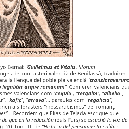
anyo Bernat
“
Guillelmus et Vitalis
, illorum
ges del monasteri valencià de Benifassà, traduiren
era la llengua del poble pla valencià
“
translataverunt
m legaliter atque romanam
”
. Com eren valencians qu
abismes valencians com
“
cequia
”,
“
terquim
”,
“
albello
”
,
s
”, “
kafiç
”, “
arrova
”… paraules com
“
regalicia
”
,
larien als forasters “mossarabismes” del romanç
ges”
… Recordem que Elías de Tejada escrigue que
a de que en la redacción
(dels Furs)
se escuchó la voz de
p 20 tom. III de
“Historia del pensamiento político