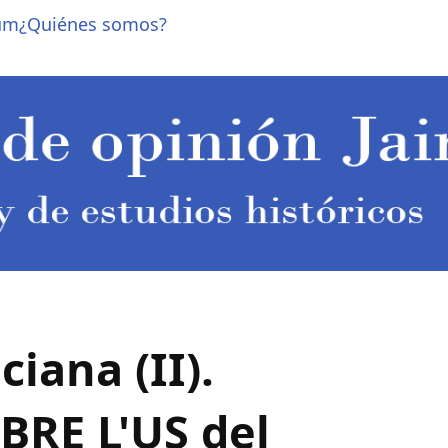
um
¿Quiénes somos?
iana (II).
RE L'US del