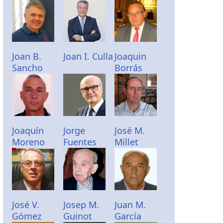
Joan B.
Joan I. Culla
Joaquin
Sancho
Borrás
Joaquín
Jorge
José M.
Moreno
Fuentes
Millet
José V.
Josep M.
Juan M.
Gómez
Guinot
García