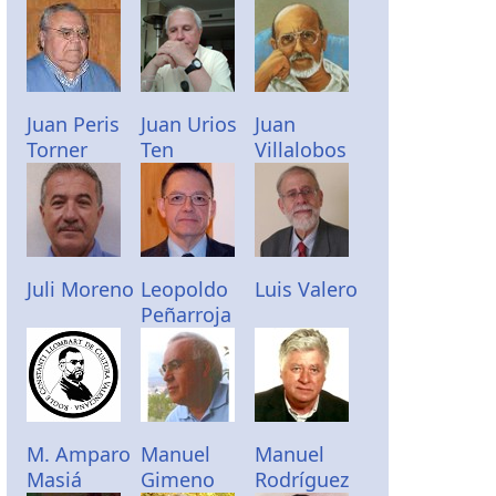
Juan Peris
Juan Urios
Juan
Torner
Ten
Villalobos
Juli Moreno
Leopoldo
Luis Valero
Peñarroja
M. Amparo
Manuel
Manuel
Masiá
Gimeno
Rodríguez