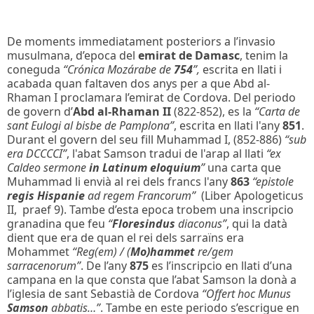
De moments immediatament posteriors a l’invasio
musulmana, d’epoca del
emirat de Damasc
, tenim la
coneguda
“Crónica Mozárabe de
754
”,
escrita en llati i
acabada quan faltaven dos anys per a que Abd al-
Rhaman I proclamara l’emirat de Cordova. Del periodo
de govern d’
Abd al-Rhaman II
(822-852), es la
“Carta de
sant Eulogi al bisbe de Pamplona”
, escrita en llati l'any
851
.
Durant el govern del seu fill Muhammad I, (852-886)
“sub
era DCCCCI”
, l'abat Samson tradui de l'arap al llati
“ex
Caldeo sermone
in Latinum eloquium
”
una carta que
Muhammad li envià al rei dels francs l'any
863
“epistole
regis Hispanie
ad regem Francorum”
(Liber Apologeticus
II, praef 9). Tambe d’esta epoca trobem una inscripcio
granadina que feu
“
Floresindus
diaconus”
, qui la datà
dient que era de quan el rei dels sarraïns era
Mohammet
“Reg(em) / (
Mo)hammet
re/gem
sarracenorum”
. De l’any
875
es l’inscripcio en llati d’una
campana en la que consta que l’abat Samson la donà a
l’iglesia de sant Sebastià de Cordova
“Offert hoc Munus
Samson
abbatis…”
. Tambe en este periodo s’escrigue en