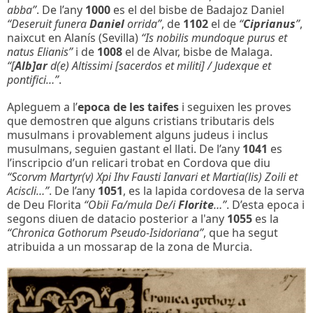
abba”
. De l’any
1000
es el del bisbe de Badajoz Daniel
“Deseruit funera
Daniel
orrida”
, de
1102
el de
“
Ciprianus
”
,
naixcut en Alanís (Sevilla)
“Is nobilis mundoque purus et
natus Elianis”
i de
1008
el de Alvar, bisbe de Malaga.
“[
Alb]ar
d(e) Altissimi [sacerdos et militi] / Judexque et
pontifici…”
.
Apleguem a l’
epoca de les taifes
i seguixen les proves
que demostren que alguns cristians tributaris dels
musulmans i provablement alguns judeus i inclus
musulmans, seguien gastant el llati. De l’any
1041
es
l’inscripcio d’un relicari trobat en Cordova que diu
“Scorvm Martyr(v) Xpi Ihv Fausti Ianvari et Martia(lis) Zoili et
Aciscli…”
. De l’any
1051
, es la lapida cordovesa de la serva
de Deu Florita
“Obii Fa/mula De/i
Florite
…”
. D’esta epoca i
segons diuen de datacio posterior a l'any
1055
es la
“Chronica Gothorum Pseudo-Isidoriana”
, que ha segut
atribuida a un mossarap de la zona de Murcia.