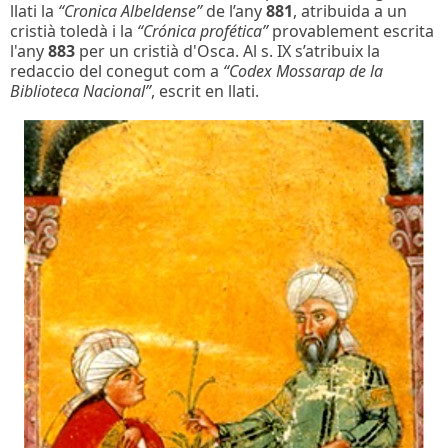
llati la
“Cronica Albeldense”
de l’any
881
, atribuida a un
cristià toledà i la
“Crónica profética”
provablement escrita
l'any
883
per un cristià d'Osca. Al s. IX s’atribuix la
redaccio del conegut com a
“Codex Mossarap de la
Biblioteca Nacional”
, escrit en llati.