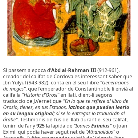
Si passem a epoca d’
Abd al-Rahman III
(912-961),
creador del califat de Cordova es interessant saber que
Ibn Yulyul (943-982), conta en el seu llibre
“Generacions
de meges”
, que l’emperador de Constantinoble li envià al
califa la
“Historia d’Orosi”
en llati, dient-li segons
traduccio de J.Vernet que
“En lo que se refiere al libro de
Orosio, tienes, en tus Estados,
latinos que pueden leerlo
en su lengua original
; si se lo entregas lo traducirán al
árabe”
. Testimonis de l’us del llati durant el seu califat,
tenim de l’any
925
la lapida de
“Ioanes
Eximius
”
o Joan
Eximi, qui podia haver segut net de
“Athanaildus”
o