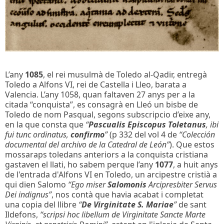
L’any
1085
, el rei musulmà de Toledo al-Qadir, entregà
Toledo a Alfons VI, rei de Castella i Lleo, barata a
Valencia. L’any 1058, quan faltaven 27 anys per a la
citada “conquista”, es consagrà en Lleó un bisbe de
Toledo de nom Pasqual, segons subscripcio d’eixe any,
en la que consta que
“
Pascualis Episcopus Toletanus
, ibi
fui tunc ordinatus,
confirmo
”
(p 332 del vol 4 de
“Colección
documental del archivo de la Catedral de León”
). Que estos
mossaraps toledans anteriors a la conquista cristiana
gastaven el llati, ho sabem perque l’any
1077
, a huit anys
de l'entrada d'Alfons VI en Toledo, un arcipestre cristià a
qui dien Salomo
“Ego miser
Salomonis
Arcipresbiter Servus
Dei indignus”
, nos contà que havia acabat i completat
una copia del llibre
“
De Virginitate S. Mariae
”
de sant
Ildefons,
“scripsi hoc libellum de Virginitate Sancte Marte