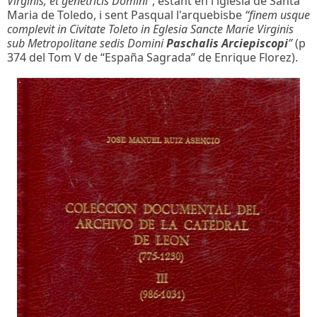
Virginis, et genetricis Domini”
, estant en l'iglesia de Santa
Maria de Toledo, i sent Pasqual l'arquebisbe
“finem usque
complevit in Civitate Toleto in Eglesia Sancte Marie Virginis
sub Metropolitane sedis Domini
Paschalis Arciepiscopi
”
(p
374 del Tom V de “España Sagrada” de Enrique Florez).