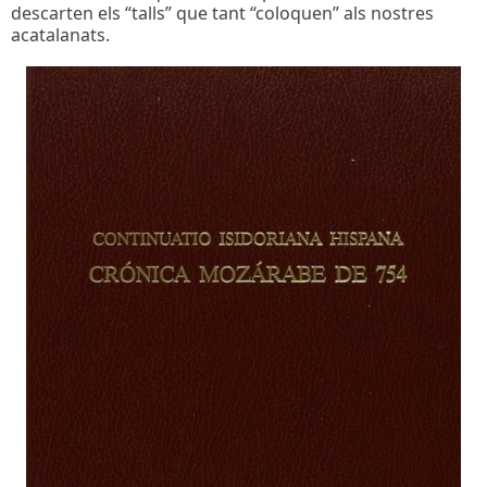
descarten els “talls” que tant “coloquen” als nostres
acatalanats.