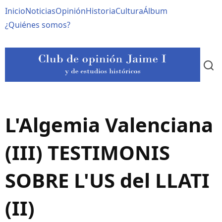
Pasar
Navegación
Inicio
Noticias
Opinión
Historia
Cultura
Álbum
al
contenido
principal
¿Quiénes somos?
principal
L'Algemia Valenciana
(III) TESTIMONIS
SOBRE L'US del LLATI
(II)