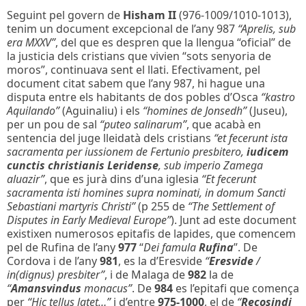
Seguint pel govern de
Hisham II
(976-1009/1010-1013),
tenim un document excepcional de l’any 987
“Aprelis, sub
era MXXV”
, del que es despren que la llengua “oficial” de
la justicia dels cristians que vivien “sots senyoria de
moros”, continuava sent el llati. Efectivament, pel
document citat sabem que l’any 987, hi hague una
disputa entre els habitants de dos pobles d’Osca
“kastro
Aquilando”
(Aguinaliu) i els
“homines de Jonsedh”
(Juseu),
per un pou de sal
“puteo salinarum”
, que acabà en
sentencia del juge lleidatà dels cristians
“et fecerunt ista
sacramenta per iussionem de Fertunio presbitero,
iudicem
cunctis christianis Leridense
, sub imperio Zamega
aluazir”
, que es jurà dins d’una iglesia
“Et fecerunt
sacramenta isti homines supra nominati, in domum Sancti
Sebastiani martyris Christi”
(p 255 de
“The Settlement of
Disputes in Early Medieval Europe”
). Junt ad este document
existixen numerosos epitafis de lapides, que comencem
pel de Rufina de l’any
977
“
Dei famula
Rufina
”. De
Cordova i de l’any
981
, es la d’Eresvide
“
Eresvide
/
in(dignus) presbiter”
, i de Malaga de
982
la de
“
Amansvindus
monacus”
. De
984
es l’epitafi que comença
per
“Hic tellus latet…”
i d’entre
975-1000
, el de
“
Recosindi