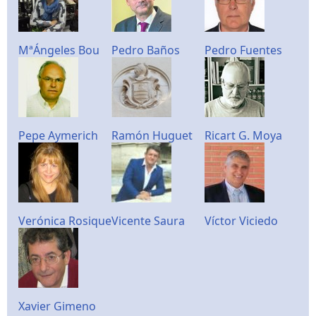
MªÁngeles Bou
Pedro Baños
Pedro Fuentes
Pepe Aymerich
Ramón Huguet
Ricart G. Moya
Verónica Rosique
Vicente Saura
Víctor Viciedo
Xavier Gimeno