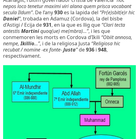
Atanagilt, l’ultim governador cristià de Valencia
“hoc
nepos loco tenetur maximi viri alana quem prisca vocabant
secula Ildum”
. De l’any
930
es la lapida del
“Pr{e)sbit(e)r hic
Daniel
”
, trobada en Adamuz (Cordova), la del bisbe
d’Astigi / Ecija de
931
, en la que es llig que
“Clari tecta
antestis
Martini
quoq(ue) me(mbra)…”
, i les que
conmemoren les morts en Cordova d’Ikili
“Obiit annosa,
nempe,
Ikillio
…”
, i de la religiosa Justa
“Religiosa hic
recubat / nomine -ex fonte-
Justa
”
de
936
i
948
,
respectivament.