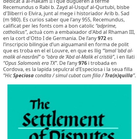
dedicat a al-Hakam II i que dugueren a terme
Recemundus o Rabi b. Zayd al-Usquf al-Qurtubi, bisbe
d'Iliberri o Elvira, junt al mege i historiador Arib b. Sad
(m 980). Es curios saber que l'any 955, Recemundus,
calificat per les fonts com a bon catolic
“adprime,
catholicus”
, actuà com a embaixador d'Abd al Rhaman III,
en la cort d'Otto I de Germania. De l’any
972
es
l’inscripcio bilingüe d’un aiguamanil en forma de polit
que es troba en el el Louvre, en que es llig
“‘amal ‘abd al-
malik al-nasrânî”
o
“obra de ‘Abd al-Malik el cristià”
, i en llati
“Opus Salomonis era TX”
. De l’any
976
i trobada en
Cordova, es la lapida sepulcral d’Especiosa i la seua filla
“Hic
Speciosa
condita / simul cubat cum filia /
Tra(n)quilla
”
.